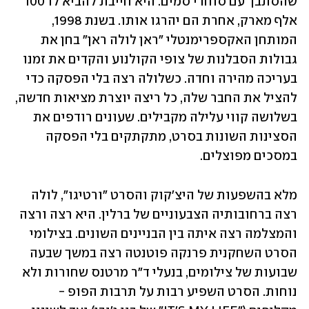
שהסתבך עם סוחרי סמים. היא חייבת להביא לו 100 
אלף מארק, אחרת הם יהרגו אותו. בשנת 1998, 
המותחן האקספרימנטלי "ראן לולה ראן" בחן את 
גבולות הסבלנות של צופי הקולנוע והקדים את זמנו 
בעריכה מהירה וחדה. כשלולה רצה בלי הפסקה כדי 
להציל את החבר שלה, כל ריצה יוצרת מציאות חדשה, 
בשלושה קווי עלילה מקבילים. שעונים רודפים את 
הסצינות השונות בסרט, מתקתקים בלי הפסקה 
במסכים מפוצלים. 
מלא בהשפעות של היצ'קוק והסרט "ורטיגו", לולה 
רצה ברחובותיה הצבעוניים של ברלין. היא רצה ורצה 
והמצלמה רצה איתה בין הבניינים השונים. בצילומי 
הסרט השחקנית פרנקה פוטנטה רצה במשך שבעה 
שבועות של צילומים, בנעלי ד"ר מרטנס שחורות ולא 
נוחות. הסרט השפיע רבות על תרבות הפופ - 