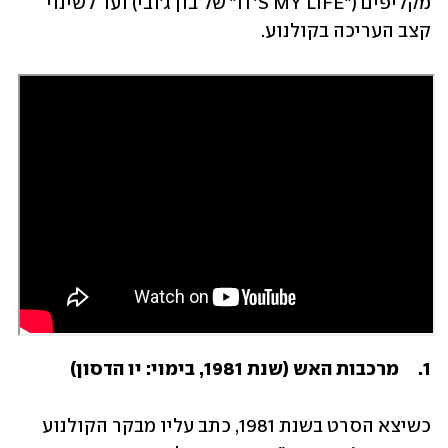
מקליפים ("IT'S MY LIFE" של בון ג'ובי) ועד לשינוי 
קצב העריכה בקולנוע. 
1.	מרכבות האש (שנת 1981, בימוי: יו הדסון) 
כשיצא הסרט בשנת 1981, כתב עליו מבקר הקולנוע 