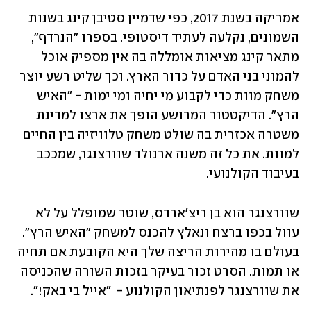
אמריקה בשנת 2017, כפי שדמיין סטיבן קינג בשנות 
השמונים, נקלעה לעתיד דיסטופי. בספרו "הנרדף", 
מתאר קינג מציאות אומללה בה אין מספיק אוכל 
להמוני בני האדם על כדור הארץ. וכך שליט רשע יוצר 
משחק מוות כדי לקבוע מי יחיה ומי ימות - "האיש 
הרץ". הדיקטטור המרושע הופך את ארצו למדינת 
משטרה אכזרית בה שולט משחק טלוויזיה בין החיים 
למוות. את כל זה משנה ארנולד שוורצנגר, שמככב 
בעיבוד הקולנועי.  
שוורצנגר הוא בן ריצ'ארדס, שוטר שמופלל על לא 
עוול בכפו ברצח ונאלץ להכנס למשחק "האיש הרץ". 
בעולם בו מהירות הריצה שלך היא הקובעת אם תחיה 
או תמות. הסרט זכור בעיקר בזכות השורה שהכניסה 
את שוורצנגר לפנתיאון הקולנוע -  "אייל בי באק!". 