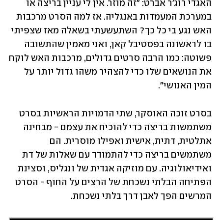
האגדי רוג'ר אברט: "זה מוזר. אין לי עניין בריצה או 
במערכת המעמדות באנגליה. אז למה הסרט מרכבות 
האש נגע בי כל כך? השתעשעתי בשאלה מאז שצפיתי 
בו לראשונה בפסטיבל קאן, ואני מאמין שהתשובה 
פשוטה: כמו הרבה סרטים גדולים, מרכבות האש לוקח 
את הנושאים שלו כדי להצהיר משהו גדול יותר על 
המין האנושי". 
בסרט זוכה האוסקר, שתי הדמויות הראשיות בסרט 
משתמשות בריצה כדי להוכיח את עצמם - מבחינה 
אתלטית, דתית, אישית ואפילו מוסרית. הם 
משתמשים בריצה כדי להתמודד עם שאלות של דת 
ואידיאולוגיה. עם מוזיקה אגדית של ונגליס, וסצינת 
הפתיחה הבלתי נשכחת של הרצים על החוף - הסרט 
המרשים הפך לאבן דרך בלתי נשכחת. 