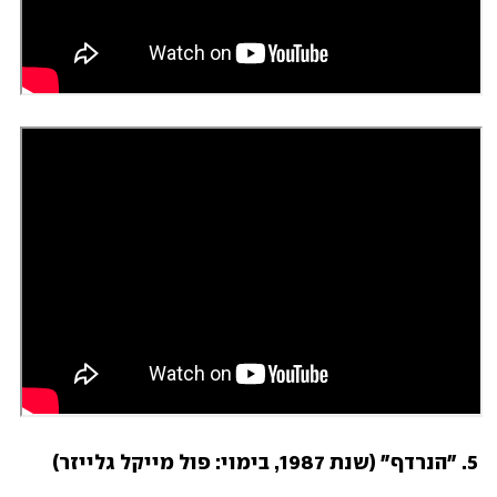
5. "הנרדף" (שנת 1987, בימוי: פול מייקל גלייזר)