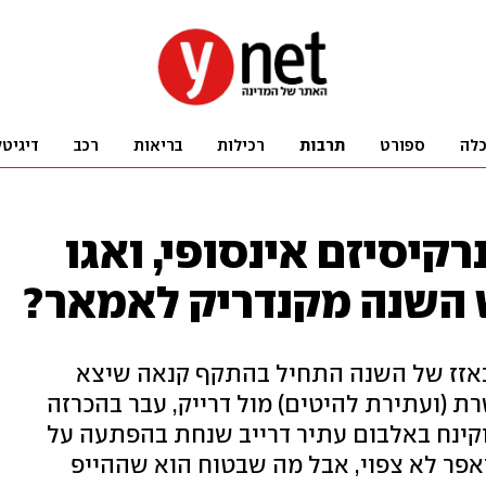
לה
ספורט
תרבות
רכילות
בריאות
רכב
דיגיטל
רקיסיזם אינסופי, ואגו
ש השנה מקנדריק לאמאר?
אזז של השנה התחיל בהתקף קנאה שיצא
(ועתירת להיטים) מול דרייק, עבר בהכרזה
 מופע המחצית בסופרבול 2025 וקינח באלבום עתיר דרייב שנחת בהפתעה על
אפר לא צפוי, אבל מה שבטוח הוא שההייפ