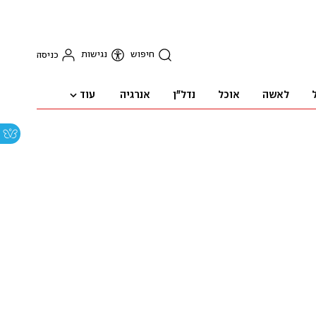
חיפוש
נגישות
כניסה
עוד
לאשה
אוכל
נדל"ן
אנרגיה