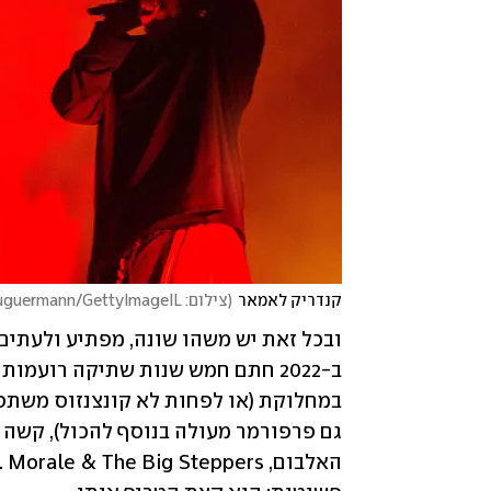
קנדריק לאמאר
(
צילום: Santiago Bluguermann/GettyImageIL)