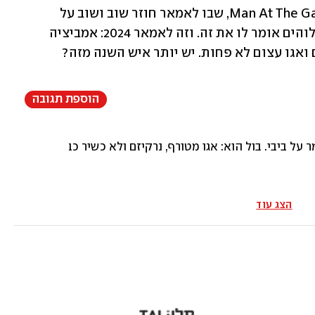
אבל שיר המפתח בהקשר הזה הוא Man At The Garden, שבו לאמאר חוזר שוב ושוב על 
המנטרה ״מגיע לי הכול״ ואפילו טוען שאלוהים אומר לו את זה. וזה לאמאר 2024: אמביציה 
 ואגו עצום לא פחות. יש יותר איש השנה מזה?
הוספת תגובה
 ביבי. בול הוא: אגו מטורף, נרקיזם ולא כשיר כבר ומחריב את 
הצג עוד