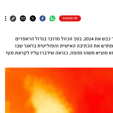
19 תגובות
על פניו אין הפתעה בכך שקנדריק לאמאר כבש את 2024. בסך הכוול מדובר בגדול הראפרים 
בדורנו, חתן פרס פוליצר והאיש שהגדיר מחדש את הכתיבה האישית והפוליטית בז'אנר שבו 
אתה טוב כמו הוורס האחרון שלך. ואם הוא מוציא משהו מהפה, כנראה שידברו עליו לקראת סוף 