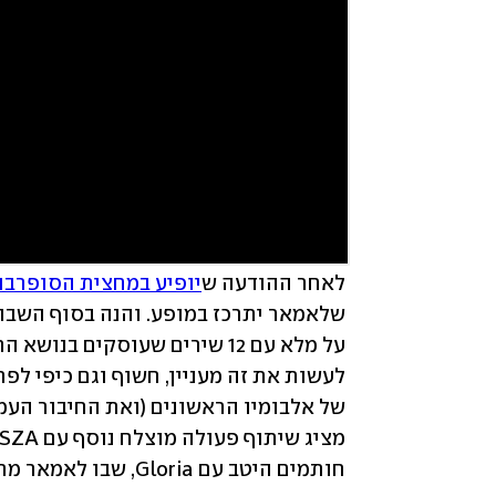
לאחר ההודעה ש
יופיע במחצית הסופרבו
חותמים היטב עם Gloria, שבו לאמאר מתעמת עם כוח היצירה שמקדם ואוכל אותו בו זמנית.