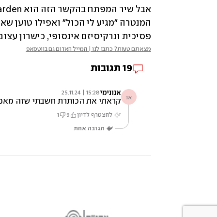
פסיכית ונרקיסיזם אינסופי, כישרון עצום
מצאתם טעות? כתבו לנו | המייל האדום גם בווטסאפ
19
תגובות
אנונימי
15:28 | 25.11.24
אנ
קראתי את הכותרת חשבתי שזה מאמר על
להצטרף לדיון
9
1
תגובה אחת