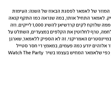
אין דרך אחרת להסביר את תחילת המסע המוזר של לאמאר לפסגת הבאזז של השנה: העימות 
המגה-מתוקשר ואולטרה-מכוער עם דרייק. לאמאר התחיל אותו, במה שנראה כמו התקף קנאה 
שיצא משליטה והגיע לתחתית יותר מהר ממה שלוקח לקים קרדשיאן להשיג 1,000 לייקים. וזה 
הצליח: Not Like Us, שיצא במסגרת המלחמה, טרף לחלוטין את הקלפים במצעדים, השתלט על 
הרשת ושבר את ההגמוניה של הקאנטרי במיינסטרים האמריקני. זה לא הספיק ללאמאר, שארגן 
לעצמו פסטיבל חברים שבו ביצע את השיר אלוהים יודע כמה פעמים, במאמץ די חסר סטייל 
ליצור מיתולוגיה. עוד ניצחון כזה ואבדנו, כפי שלאמאר המחיש בעצמו בשיר Watch The Party 