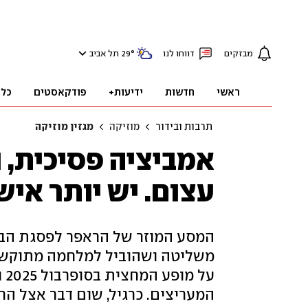
מבזקים
דווחו לנו
°
29
תל אביב
ראשי
חדשות
ידיעות+
פודקאסטים
כלכ
תרבות ובידור
מוזיקה
מגזין מוזיקה
אמביציה פסיכית, נ
עצום. יש יותר אי
המסע המוזר של הראפר לפסגת הב
משליטה ושהוביל למלחמה מתוקשרת 
על
המעריצים. כרגיל, שום דבר אצל הר