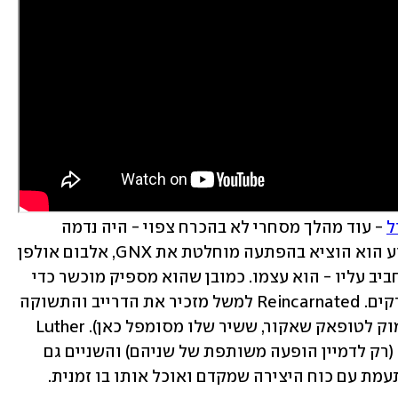
ל
 - עוד מהלך מסחרי לא בהכרח צפוי - היה נדמה 
שלאמאר יתרכז במופע. והנה בסוף השבוע הוא הוציא בהפתעה מוחלטת את GNX, אלבום אולפן 
על מלא עם 12 שירים שעוסקים בנושא החביב עליו - הוא עצמו. כמובן שהוא מספיק מוכשר כדי 
לעשות את זה מעניין, חשוף וגם כיפי לפרקים. Reincarnated למשל מזכיר את הדרייב והתשוקה 
של אלבומיו הראשונים (ואת החיבור העמוק לטופאק שאקור, ששיר שלו מסומפל כאן). Luther 
מציג שיתוף פעולה מוצלח נוסף עם SZA (רק לדמיין הופעה משותפת של שניהם) והשניים גם 