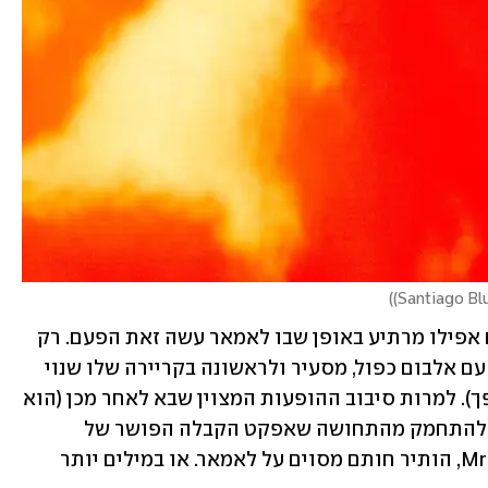
)
ובכל זאת יש משהו שונה, מפתיע ולעתים אפילו מרתיע באופן שבו לאמאר עשה זאת הפעם. רק 
ב-2022 חתם חמש שנות שתיקה רועמות עם אלבום כפול, מסעיר ולראשונה בקריירה שלו שנוי 
במחלוקת (או לפחות לא קונצנזוס משתפך). למרות סיבוב ההופעות המצוין שבא לאחר מכן (הוא 
גם פרפורמר מעולה בנוסף להכול), קשה להתחמק מהתחושה שאפקט הקבלה הפושר של 
האלבום, Mr. Morale & The Big Steppers, הותיר חותם מסוים על לאמאר. או במילים יותר 