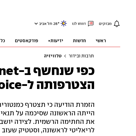
מבזקים
דווחו לנו
°
28
תל אביב
ראשי
חדשות
ידיעות+
פודקאסטים
כלכ
תרבות ובידור
טלוויזיה
הצטרפותה ל-The Voice
הזמרת הודיעה כי תצטרף כמנטורית
הייתה הראשונה שסיכמה על תנאי ה
את החתימה הרשמית. לצידה יושבים
לריאליטי לראשונה, וסטטיק שעזב 