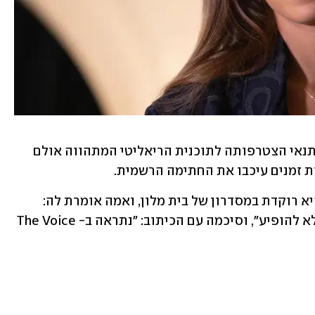
קירל הייתה למעשה הראשונה לסכם על תנאי הצטרפותה לתוכנית הריאליטי המתהווה אולם 
ות זמנים עיכבו את החתימה הרשמית.
קירל העלתה סרטון לרשתות שלה שבו היא רוקדת במסדרון של בית מלון, ואמה אומרת לה: 
״תגידי את נורמלית? את צריכה לשפוט, לא להופיע״, וסיכמה עם הכיתוב: ״נתראה ב-The Voice 