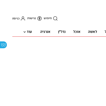
חיפוש
נגישות
כניסה
עוד
לאשה
אוכל
נדל"ן
אנרגיה