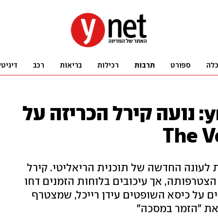
לה
ספורט
תרבות
רכילות
בריאות
רכב
דיגיטל
כפי שנחשף ב-ynet: נועה קירל הכריזה על
 לעונה החדשה של תוכנית הריאליטי. קירל
צטרפותה, אך עיכובים בלוחות הזמנים דחו
 על כיסא השופטים עידן רייכל, שמצטרף
את "הזמר במסכה"