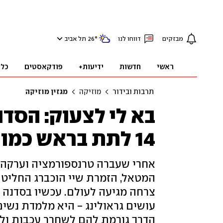
מבזקים
דווחו לנו
°
26
תל אביב
ראשי
חדשות
ידיעות+
פודקאסטים
כלכ
תרבות ובידור
מוזיקה
מגזין מוזיקה
בא לי לצעוק: הסד
14 לתת בראש כמו מטאליסטיות
אחרי שעברה טרנספורמציה וערקה 
המטאל, הזמרת שיי הוכברג החליטה 
צרחה מגיעה לעולם. עכשיו בסדנה
עושים גראולינג - היא מלמדת נשים
הדרך גורמת להם לשחרר עכבות ולצ