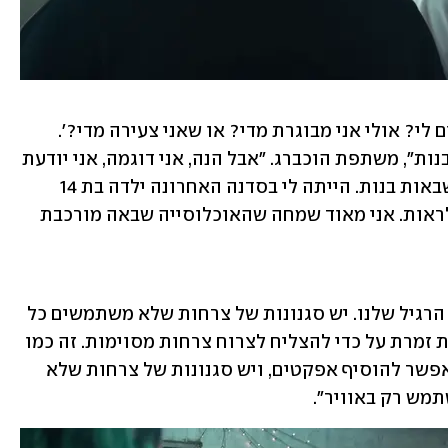
"הרבה נשים שואלות אותי, 'מה, זה מתאים לי? אולי אני מבוגרת מדי? או שאני צעירה מדי?'. 
תמיד יש הרבה בעיות של חוסר ביטחון לבנות", משתפת הוכברג. "אבל הנה, אני דוגמה, אני יודעת 
לצרוח ואני אישה, אז בשבילי זה מטורף שבאות בנות. הייתה לי בסדנה האחרונה ילדה בת 14 
שבאה עם אבא שלה, זה היה ממש נחמד לראות. אני מאוד שמחה שהאוכלוסייה שבאה מורכבת 
"שאלה גדולה. קודם כול, זה מתחיל בקול הרגיל שלנו. יש סגנונות של צרחות שלא משתמשים כל 
כך בקול הרגיל שלנו, ואת לא חייבת להיות זמרת על כדי להצליח לצרוח צרחות מסוימות. זה כמו 
עוגת שכבות - יש את הקול הרגיל ועליו אפשר להוסיף אפקטים, ויש סגנונות של צרחות שלא 
תמש רק באוויר".