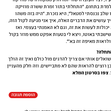
קלאסית, שעליה גדלה הודות לאימה שמלמדת בתחום. "התחלתי בתור זמרת ששרה מוזיקה 
נורמטיבית - פופ ומיינסטרים - ובאיזשהו שלב נכנסתי למטאל", היא נזכרת. "היה בזה משהו 
שמאוד משך אותי, וכל הזמן חשבתי על איך עושים את הדברים האלה, איך אני מגיעה לקול הזה, 
מחוספס וקשוח. הייתי בטוחה שבנות לא יכולות לעשות את זה, וגם לא האמנתי בעצמי. ואז 
מתישהו חיקיתי בצחוק איזושהי להקה כשישבתי באוטו, ויצא לי בטעות אפקט ממש מוזר בקול 
ולראות מאיפה זה בא'".
התחלה?
"כן, הרבה אנשים. לפני שהם נרשמים הם שואלים אותי אם צריך להדגים מול כולם ואיך זה הולך 
להיות, ומצד שני תמיד יש את האנשים שכן רוצים להראות שהם לא מתביישים. וזה חלק מהעניין 
 
צפו בסרטון המלא
הוספת תגובה