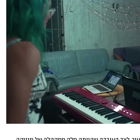
את האהבה למטאל הוכברג ספגה מגיל צעיר, לצד העובדה שהייתה חלק ממקהלה של מוזיקה 