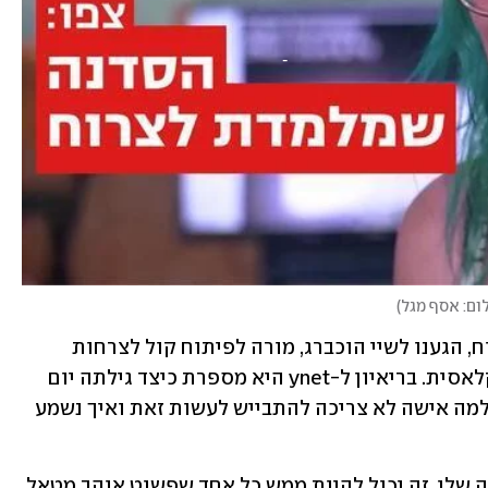
ום: אסף מגל
)
כדי להבין מדוע צריך לפתח קול כדי לצרוח, הגענו לשיי הוכברג, מורה לפיתוח קול לצרחות 
מטאל שבכלל הגיעה לתחום מהמוזיקה קלאסית. בריאיון ל-ynet היא מספרת כיצד גילתה יום 
אחד בנסיעה באוטו שהיא יודעת לצרוח, למה אישה לא צריכה להתבייש לעשות זאת ואיך נשמע 
"יש קשת רחבה של אנשים שמגיעה לסדנה שלי, זה יכול להיות ממש כל אחד שפשוט אוהב מטאל 