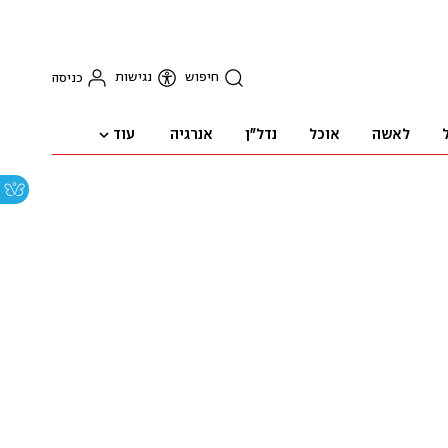
חיפוש
נגישות
כניסה
עוד
לאשה
אוכל
נדל"ן
אנרגיה