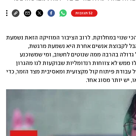
52 תגובות
מטאל הוא ככל הנראה הז'אנר המוזיקלי הכי שנוי במחלוקת. לרוב הציבור המוזיקה הזאת נשמעת 
כמו רעש אחד גדול של צרחות וצעקות, אבל לקבוצת אנשים אחרת היא נשמעת מרגשת, 
משחררת ומלאת אמוציות. סצנת המטאל גדולה בהרבה ממה שנוטים לחשוב, ומי שמשוכנע 
שמדובר רק ב"מוזיקת צרחות" - טועה. אלו ממש לא צווחות רנדומליות שבוקעות לנו מהגרון 
כשאנחנו עצבניים במיוחד, אלא תוצאה של עבודת פיתוח קול מקצועית ומאסיבית מצד הזמר, כדי 
 יש יותר מסוג אחד.