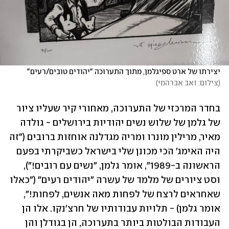
יצירתו של ארט ספיגלמן, מתוך התערוכה "יהודים טובים/רעים"
(
צילום: זאב אברהמי
)
בחדר המרכזי של התערוכה, מאחורי קיר שעליו ציור 
של גלמן של שלוש נשים יהודיות בירושלים - גולדה 
מאיר, מרילין מונרו ומריה מגדלנה אוחזות ברובים ("זה 
היה האימג' הכי מכונן שלי בישראל כשביקרתי בפעם 
הראשונה ב-1989", אומר גלמן, "נשים עם רובים!"), 
וסט ציורים של מלמד של עשרה "יהודים רעים" ("כאלו 
שאחראים לרצח של לפחות מאה אנשים, לפחות!", 
אומר גלמן) - תלויות עבודותיו של חרצ'נקו. אלו הן 
העבודות הבולטות ביותר בתערוכה, הן בגודלן והן 