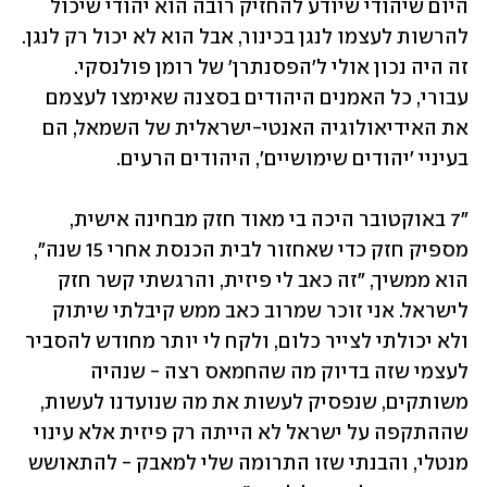
היום שיהודי שיודע להחזיק רובה הוא יהודי שיכול 
להרשות לעצמו לנגן בכינור, אבל הוא לא יכול רק לנגן. 
זה היה נכון אולי ל'הפסנתרן' של רומן פולנסקי. 
עבורי, כל האמנים היהודים בסצנה שאימצו לעצמם 
את האידיאולוגיה האנטי-ישראלית של השמאל, הם 
בעיניי 'יהודים שימושיים', היהודים הרעים.
"7 באוקטובר היכה בי מאוד חזק מבחינה אישית, 
מספיק חזק כדי שאחזור לבית הכנסת אחרי 15 שנה", 
הוא ממשיך, "זה כאב לי פיזית, והרגשתי קשר חזק 
לישראל. אני זוכר שמרוב כאב ממש קיבלתי שיתוק 
ולא יכולתי לצייר כלום, ולקח לי יותר מחודש להסביר 
לעצמי שזה בדיוק מה שהחמאס רצה - שנהיה 
משותקים, שנפסיק לעשות את מה שנועדנו לעשות, 
שההתקפה על ישראל לא הייתה רק פיזית אלא עינוי 
מנטלי, והבנתי שזו התרומה שלי למאבק - להתאושש 