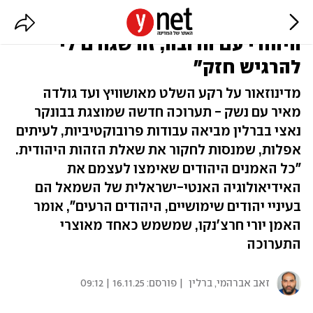
"אחרי 7 באוקטובר אני מעדיף את
היהודי עם הרובה, זה שגורם לי
להרגיש חזק"
מדינוזאור על רקע השלט מאושוויץ ועד גולדה
מאיר עם נשק - תערוכה חדשה שמוצגת בבונקר
נאצי בברלין מביאה עבודות פרובוקטיביות, לעיתים
אפלות, שמנסות לחקור את שאלת הזהות היהודית.
"כל האמנים היהודים שאימצו לעצמם את
האידיאולוגיה האנטי-ישראלית של השמאל הם
בעיניי יהודים שימושיים, היהודים הרעים", אומר
האמן יורי חרצ'נקו, שמשמש כאחד מאוצרי
התערוכה
זאב אברהמי, ברלין
| פורסם:
16.11.25 | 09:12