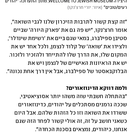
היצירה WELCOME TO JEWISH MUSEUM, מתוך התערוכה "יהודים 
רעים/טובים"
(
איור: יורי חרצ'נקו
)
"זה קצת קשור לתרבות הזיכרון שלנו לגבי השואה", 
אומר חרצ'נקו, "יש פה גם את 'פארק היורה' שביים 
סטיבן ספילברג, במאי שגם ביים את 'רשימת שינדלר', 
ולצידו את 'שואה' של קלוד לנצמן, ולכל אחד יש את 
המקום שלו, את הדרך שלו להתייחד ולהזכיר ולזכור. 
יש את הראיונות האישיים של לנצמן ויש את 
הבלוקבאסטר של ספילברג, אבל אין דרך אחת נכונה". 
ולמה דווקא הדינוזאורים? 

"בהתחלה חשבתי שזה משהו יותר אסוציאטיבי, 
שככה גרמנים מסתכלים על יהודים, כדינוזאורים 
ששרדו את השואה וזו כל הזהות שלהם. אבל היום 
כשאני חושב על זה, זה אולי קשור לפחד הזה שגם 
אנחנו, כיהודים, נמצאים בסכנת הכחדה".