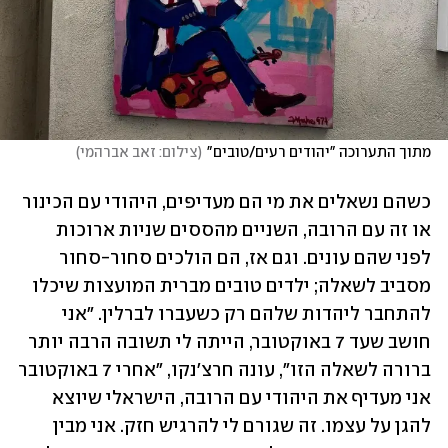
מתוך התערוכה "יהודים רעים/טובים"
(
צילום: זאב אברהמי
)
כשהם נשאלים את מי הם מעדיפים, היהודי עם הכינור 
או זה עם הרובה, השניים מהססים שניות ארוכות 
לפני שהם עונים. וגם אז, הם הולכים סחור-סחור 
מסביב לשאלה; ילדים טובים מברית המועצות שיכלו 
להתחבר ליהדות שלהם רק כשעברו לברלין. "אני 
חושב שעד 7 באוקטובר, הייתה לי תשובה הרבה יותר 
ברורה לשאלה הזו", עונה חרצ'נקו, "אחרי 7 באוקטובר 
אני מעדיף את היהודי עם הרובה, הישראלי שיוצא 
להגן על עצמו. זה שגורם לי להרגיש חזק. אני מבין 