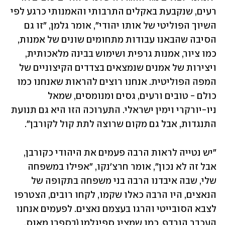
רעים, שנקבעת באקלים התרבותי והאמנותי כרגע לפי 
השיוך הפוליטי של אותו יהודי", אומר גלמן, "זו גם 
הסיבה שהבאנו עבודות מתחומים שונים של אמנות, 
כמו ציור, אמנות גרפית ושימוש בבינה מלאכותית, 
ויצירות של אמנים שנמצאים בצדדים הקיצוניים של 
המפה הפוליטית. אנחנו רוצים להראות שאנחנו כמו 
כולם - טובים ורעים, גסים ומנומסים, שמאל 
ניו-יורקרי וימין ישראלי. התערוכה הזו היא גם תנועת 
התנגדות, אבל גם מקום שרוצה לתת קול לקורבן".
"יש נטייה לראות הרבה פעמים את היהודי כקורבן, 
אבל זה לא נכון", אומר חרצ'נקו, "אפילו במשפחה 
שלי, שבה איבדנו הרבה בני משפחה בתקופה של 
הנאצים, היו הרבה כאלו שקמו, לקחו רובים, הצטרפו 
לצבא הסובייטי והרגו בעצמם נאצים. לפעמים אנחנו 
העכבר הנרדף, כמו שמציג ספיגלמן (בספרו מאוס, 