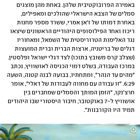
באמירה הפרובוקטיבית שלהן. באחת מהן מוצגים 
סמלים של הצבא הישראלי שהולכים ומאפילים, 
באחרת דמותו של ז'אן אמרי, ששרד מספר מחנות 
ריכוז ואחד הפילוסופים היהודיים הראשונים שיצאו 
נגד האלימות הטרוריסטית של השמאל, ומאחוריו 
דגלים של בריטניה, ארצות הברית וברית המועצות 
(שצלב קרס משובץ בתוכו) לצד דגלי ישראל ופלסטין. 
במרכז העבודה, בשלט דמוי הכניסה לאושוויץ, נכתב 
"מהים עד הנהר", ומתחתיו, בבועה לבנה קטנה, השעה 
6:29. "זו עבודה עם מחווה לעבודות של דאלי", אומר 
חרצ'נקו, "הזמן המותך והסמלים שמחברים בין 
אושוויץ ל-7 באוקטובר, חיבור היסטורי שבו היהודים 
תמיד היו הקורבנות". 