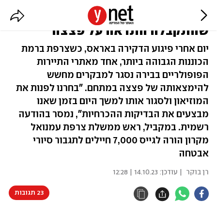
מוזיאון הלובר בפריז נסגר אחרי
שהתקבלה התראה על פצצה
יום אחרי פיגוע הדקירה באראס, כשצרפת ברמת
הכוננות הגבוהה ביותר, אחד מאתרי התיירות
הפופולריים בבירה נסגר למבקרים מחשש
להימצאותה של פצצה במתחם. "בחרנו לפנות את
המוזיאון ולסגור אותו למשך היום בזמן שאנו
מבצעים את הבדיקות ההכרחיות", נמסר בהודעה
רשמית. במקביל, ראש ממשלת צרפת עמנואל
מקרון הורה לגייס 7,000 חיילים לתגבור סיורי
אבטחה
רן בוקר
| עודכן:
14.10.23 | 12:28
23 תגובות