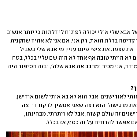
"אני תמיד אומרת, שהעובדה שאני הבת של אבא שלי אולי יכולה לפתוח לי דלתות כי יותר אנשים 
מכירים אותי, אבל אף אחד לא דוחף אותי קדימה בדלת הזאת, רק אני. אם אני לא אהיה שחקנית 
טובה, מי ייקח אותי? רק מקום שלא מכבד את עצמו. את ציפי פינס עניין מי אבא שלי בשביל 
לקחת אותי לשחק ב'סיפור הפרברים'? אם לא הייתי טובה אף אחד לא היה שם עליי בכלל, בטח 
לא ציפי. מקסימום היו אומרים, בחורה חמודה, אני מכיר ומחבב את אבא שלה', ובזה הסיפור היה 
ך?
"אני מתייעצת איתו, והוא לפעמים מכין אותי לאודישנים, אבל הוא לא בא איתי לשום אודישן. 
בסופו של דבר הוא  אומר לי 'תעשי מה שאת מרגישה'. הוא רצה שאני אמשיך לרקוד ורוצה 
לשמור ולהגן עליי. הוא הזהיר אותי שאודישנים זה עולם קשוח, אבל לא ויתרתי. מבחינתו, 
 אפשר להרוויח על זה כסף, אז בכלל. 