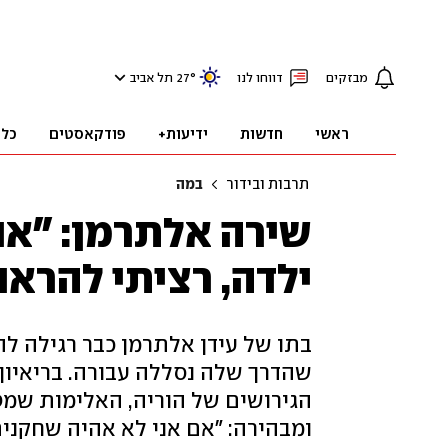
מבזקים
דווחו לנו
°
27
תל אביב
ראשי
חדשות
ידיעות+
פודקאסטים
כלכ
תרבות ובידור
במה
שירה אלתרמן: "אנ
ילדה, רציתי להראו
בתו של עידן אלתרמן כבר רגילה ל
שהדרך שלה נסללה עבורה. בריאיון
הגירושים של הוריה, האלימות שמט
ומבהירה: "אם אני לא אהיה שחקנית