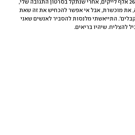
"היה מישהו שהעלה עליי סרטון שהיו לו 26 אלף לייקים, אחרי שנתקל בסרטון התגובה שלי, 
ואמר, 'ברור שאם התקבלת לדברים האלה, את מוכשרת, אבל אי אפשר להכחיש את זה שאת 
מקבלת הזדמנויות שאנשים אחרים לא מקבלים'. התייאשתי מלנסות להסביר לאנשים שאני 
 להצליח. שיהיו בריאים. 