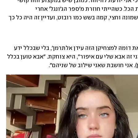
"הוא מאוד סומך על האינסטינקטים שלי כי אני יודעת להיזהר. כמובן שיש במקצוע הזה קושי 
עצום, אבל בסופו של דבר הרווח שווה את הכל. כשהייתי חוזרת מ'ספר הג'ונגל' אחרי 
שלוש-ארבע הצגות ביום, הייתי נרדמת בשמונה וחצי, קמה בשש כמו רובוט, ועדיין זה היה כל כך 
"המוכר בקיוסק ליד הבית ספר אמר לי, 'את דומה למצחיקן הזה עידן אלתרמן', בלי שבכלל ידע 
שאני הבת שלו. יש לנו מימיקות דומות. אני זה אבא שלי עם איפור", היא צוחקת. "אבא טוען בכלל 
. אני חושבת שאני שילוב של שניהם".