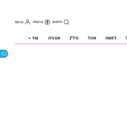
חיפוש
נגישות
כניסה
עוד
לאשה
אוכל
נדל"ן
אנרגיה