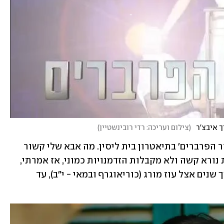
ך איבצ'ר
(
צילום ועריכה: רדי רובינשטיין
)
"עכשיו אני שרה, רוקדת ומשחקת ב'סיפור הפרברים' בתיאטרון בית ליסין. מה אבא שלי קשור 
לזה? אמרו לי שיש בנות אחרות שעובדות נורא קשה ולא מקבלות הזדמנויות כמוני, אז אמרתי, 
'הלכתי לעשות אודישן, עבדתי קשה במשך שנים אצל עוז מורג (כוריאוגרף ובמאי - י"ב), עד 