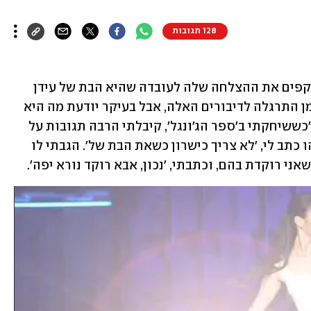
128 תגובות
שירה אלתרמן לא מתרגשת במיוחד כשזוקפים את ההצלחה שלה לעובדה שהיא הבת של עידן 
אלתרמן. למרות גילה הצעיר היא כבר מזמן התרגלה לדיבורים האלה, אבל בעיקר יודעת מה היא 
שווה בלי שום קשר לאילן היוחסין שלה. "כששיחקתי ב'ספר הג'ונגל', קיבלתי הרבה תגובות על 
זה שאני פריווילגית", היא  אומרת. "מישהו כתב לי, 'לא צריך כישרון כשאת הבת של'. הגבתי לו 
ני רוקדת בהם, וכתבתי, 'נכון, אבא רוקד נורא יפה'.