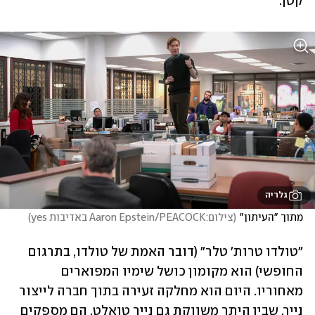
קטן.
גלריה
מתוך "העיתון"
(
צילום:Aaron Epstein/PEACOCK באדיבות yes
)
"טולדו טרות' טלר" (דובר האמת של טולדו, בתרגום 
החופשי) הוא מקומון כושל שימיו המפוארים 
מאחוריו. היום הוא מחלקה זעירה בתוך חברה לייצור 
נייר, שבין היתר משווקת גם נייר טואלט. הם מספקים 