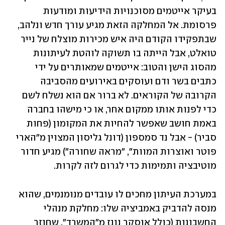
בעיקר אייטמים מסוכנויות הידיעות ומודעות 
פרסומת. אל המחלקה הזאת מגיע עורך חדש ונלהב, 
שבתפקידו הקודם היה איש מכירות מוצלח של נייר 
טואלט, אבל הייתה בו תשוקה לוהטת לעיתונות 
מהסוג הישן והטוב: אייטמים שמאותרים על ידי 
כתבים בשר ודם ועוסקים באירועים מהסביבה 
הקרובה של הקוראים. לא ברור אם הוא נשלח לשם 
כדי לפנות אותו ממקום אחר, או כי מישהו בחברה 
באמת חושב שאפשר להחיות את המקומון (פחות 
סביר) - אבל נד סמספון (דונל גליסון המצוין מ"הארי 
פוטר ואוצרות המוות", "מראה שחורה") מגיע חדור 
מוטיבציה ותמימות כדי לגרום לזה לקרות.
במערכת העיתון מחכים לו עובדים מנומנמים, שהוא 
מנסה להדביק באמביציה שלו: מחלקת מנהלי 
החשבונות (כולל אוסקר נונז מ"המשרד", שחוזר 