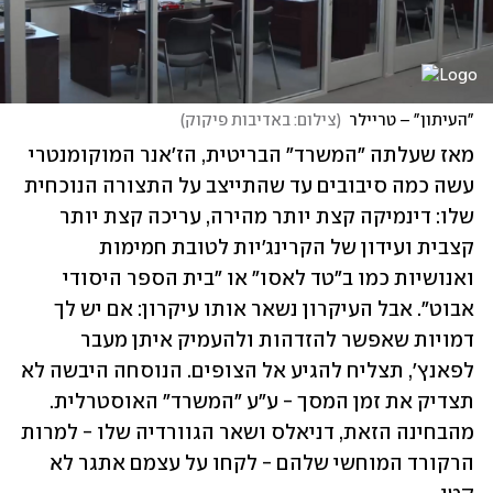
"העיתון" – טריילר
(
צילום: באדיבות פיקוק
)
מאז שעלתה "המשרד" הבריטית, הז'אנר המוקומנטרי 
עשה כמה סיבובים עד שהתייצב על התצורה הנוכחית 
שלו: דינמיקה קצת יותר מהירה, עריכה קצת יותר 
קצבית ועידון של הקרינג'יות לטובת חמימות 
ואנושיות כמו ב"טד לאסו" או "בית הספר היסודי 
אבוט". אבל העיקרון נשאר אותו עיקרון: אם יש לך 
דמויות שאפשר להזדהות ולהעמיק איתן מעבר 
לפאנץ', תצליח להגיע אל הצופים. הנוסחה היבשה לא 
תצדיק את זמן המסך - ע"ע "המשרד" האוסטרלית. 
מהבחינה הזאת, דניאלס ושאר הגוורדיה שלו - למרות 
הרקורד המוחשי שלהם - לקחו על עצמם אתגר לא 