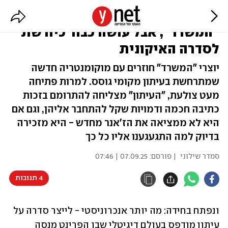
"העיתון" אולי לא מהפכנית כמו
"המשרד", אבל עושה כבוד כיורשת
לסדרה האיקונית
יוצרי "המשרד" חוזרים עם מוקומנטריה חדשה
שמתרחשת בעיתון מקומי גוסס. למרות פתיחה
מעט צולעת, "העיתון" מצליחה להתרומם בזכות
כתיבה חכמה ודמויות שקל להתחבר אליהן, וגם אם
היא לא ממציאה את הז'אנר מחדש - היא מזכירה
בדיוק למה התגעגענו אליו כל כך
סמדר שילוני
| פורסם:
07.09.25 | 07:46
4 תגובות
ונפתח בחידה: מה יותר אנכרוניסטי - לייצר סדרה על 
עיתון מודפס בעולם דיגיטלי שבו הפרינט מנסה 