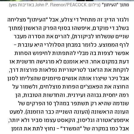
מתוך "העיתון"
(
צילום: John P. Fleenor/PEACOCK באדיבות yes
)
ולגזר הדין: זה מתחיל די צולע, אבל "העיתון" מצליחה 
בשלב די מוקדם, איפשהו בסוף הפרק הראשון (מתוך 
שניים שנשלחו לביקורת), להרים את הסדרה מעבר 
לרף הממוצע. כלומר במבחן הסלולרי היא עוברת - 
אפשר לצפות בה מבלי להתפתות לחיפוש הסחות 
דעת במקום אחר. היא אומנם לא מרגישה חדשנית או 
לוקחת את הז'אנר לטריטוריות נפלאות פורצות דרך, 
אבל ניכר שיצרו אותה אנשים מיומנים שהצליחו לסנן 
החוצה את הפאנצ'ים הפחות מוצלחים, ולשמור על 
רמה יחסית גבוהה ועירנית. והחדשות הטובות, הן 
שנדמה שהיא רק תשתפר במהלך 10 הפרקים של 
העונה הראשונה (העונה השנייה כבר הוזמנה). למעט 
אימפצ'אטורה וגליסון, הקאסט עצמו סביר ולא יותר, 
אבל כמו במקרה של "המשרד" - נחוץ לתת את הזמן 