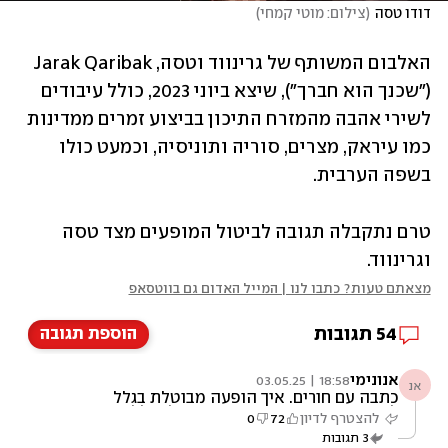
דודו טסה
(
צילום: מוטי קמחי
)
האלבום המשותף של גרינווד וטסה, Jarak Qaribak 
("שכנך הוא חברך"), שיצא ביוני 2023, כולל עיבודים 
לשירי אהבה מהמזרח התיכון בביצוע זמרים ממדינות 
כמו עיראק, מצרים, סוריה ותוניסיה, וכמעט כולו 
בשפה הערבית.
טרם נתקבלה תגובה לביטול המופעים מצד טסה 
וגרינווד.
מצאתם טעות? כתבו לנו | המייל האדום גם בווטסאפ
54
תגובות
הוספת תגובה
אנונימי
18:58 | 03.05.25
אנ
כתבה עם חורים. איך הופעה מבוטלת בגלל
לחצים? האם מקום ההופעה ביטל בגלל איומים?
להצטרף לדיון
72
0
מעט קוני כרטיסים (בגלל חרם כביכול)? או שהם
3
תגובות
עצמם הרגישו מאוימים? בידיאס הם לא ארגון