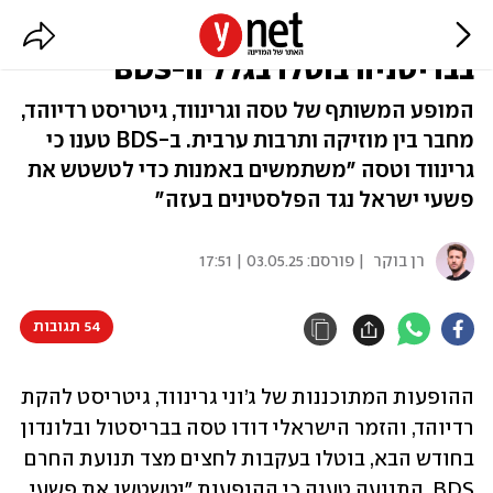
הופעות דודו טסה וג׳וני גרינווד
בבריטניה בוטלו בגלל ה-BDS
המופע המשותף של טסה וגרינווד, גיטריסט רדיוהד,
מחבר בין מוזיקה ותרבות ערבית. ב-BDS טענו כי
גרינווד וטסה ״משתמשים באמנות כדי לטשטש את
פשעי ישראל נגד הפלסטינים בעזה״
רן בוקר
| פורסם:
03.05.25 | 17:51
54 תגובות
ההופעות המתוכננות של ג’וני גרינווד, גיטריסט להקת 
רדיוהד, והזמר הישראלי דודו טסה בבריסטול ובלונדון 
בחודש הבא, בוטלו בעקבות לחצים מצד תנועת החרם 
BDS. התנועה טענה כי ההופעות "יטשטשו את פשעי 