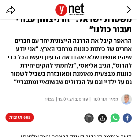
בן גביר העניק לצל דרגות פקד של
משטרת ישראל: "זה ניצחון עבורי
ועבור כולנו"
הראפר קיבל את הדרגה הייצוגית יחד עם חברים
אחרים של כיתות כוננות מרחבי הארץ. "אני יודע
שיהיו אנשים שלא יאהבו את הרעיון ויעשו הכל כדי
להרוס", הגיב אליאסי, "נלחמתי להקים יחידת
כוננות מבצעית מאומנת ומאובזרת בשביל לשמור
גם על ילדיי וגם על הגדולים שבשונאיי ומתנגדיי"
מאיר תורג'מן
| פורסם:
15.07.24 | 14:55
685 תגובות