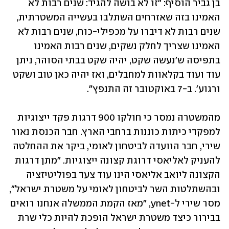
בן גביר הוסיף: "זו לא בושה להגיד: שנים רבות לא 
האמינו בזה שאזרחים השתלבו בעשייה המשטרתית, 
שנים רבות לא דיברו על מכפילי-כוח, שנים רבות לא 
האמינו שצריך לחלק נשקים, שנים רבות האמינו 
בתפיסה ש'נעשה שקט, יהיה שקט בבתי הסוהר, ניתן 
עוד ועוד בקלאוות למחבלים, ואז יהיה כאן טוב ושקט 
ורגוע'. ב-7 באוקטובר זה התנפץ".
מהמשטרה נמסר כי חולקו 900 דרגות פקד ייצוגיות 
למפקדי כיתות כוננות ברחבי הארץ. חבר הכנסת נאור 
שירי, חבר הוועדה לביטחון לאומי, ביקר את ההחלטה 
להעניק לאליאסי דרוגת קצונה ייצוגיות. "מתן דרגות 
הקצונה ליואב אליאסי הינו עוד צעד בפוליטיזציה 
ובהשתלטות השר לביטחון לאומי על משטרת ישראל", 
מסר שירי ל-ynet, "מאז הקמת הממשלה אנחנו רואים 
בבירור כיצד משטרת ישראל הופכת להיות כלי שרת 