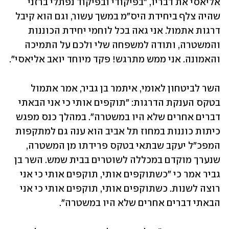
אליאסי את דבריו, "בפיקודי ובפיקוד נפתלי ברזני 
שהיה צלף ביחידת היס"מ במשך עשור, וגם הוא קיבל 
דרגות אתמול. אני גאה בכל לוחמי יחידת הכוננות 
והמשטרה, ותודה למשפחה שלי ולכם על התמיכה 
והאמונה. אני ממש מתרגש! פקד מיוחד יואב אליאסי".
השר לביטחון לאומי, איתמר בן גביר, אמר אתמול 
בטקס הענקת הדרגות: "תוקפים אותי כי אני הבאתי 
דברים אחרים שלא היו במשטרה". במהלך כנס מפגש 
כיתות כוננות במחוז תל אביב הוא ענה גם למתקפות 
המפכ"ל יעקב שבתאי בטקס פרידתו מן המשטרה, 
שנערך מוקדם במכללה לשוטרים בבית שמש. השר בן 
גביר אמר כי "כשתוקפים אותי, תוקפים אותי כי אני 
רוצה לשנות. כשתוקפים אותי, תוקפים אותי כי אני 
הבאתי דברים אחרים שלא היו במשטרה".