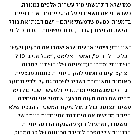
כמו שלא התרגשתי מול עשרות אלפים במנורה. 
כשראיתי את משפחתי על הרגליים מוחאים כפיים 
בדמעות, כמעט שדמעתי איתם - ושם הבנתי את גודל 
ההישג. זה ניצחון עבורי, עבור משפחתי ועבור כולנו! 
"אני יודע שיהיו אנשים שלא יאהבו את הרעיון ויעשו 
הכל כדי להרוס", המשיך אליאסי, "אבל אני ב-7.10 
השתניתי וסדרי העדיפויות שלי השתנו. למרות 
הציקצוקים נלחמתי להקים יחידת כוננות מבצעית 
מאומנת ומאובזרת בשביל לשמור גם על ילדיי וגם על 
הגדולים שבשונאיי ומתנגדיי, ולמעשה שביום קריאה 
תהיה שם לתת מענה מבצעי. אתמול אני והיחידה 
עשינו תצוגת יכולת מול פיקוד המשטרה הבכיר שלא 
הייתה מביישת את היחידות המיוחדות ביותר של 
המשטרה, ואתמול, חוץ מהענקת הדרגה, יחידת 
הכוננות שלי הפכה ליחידת הכוננות של כל המחוז, 