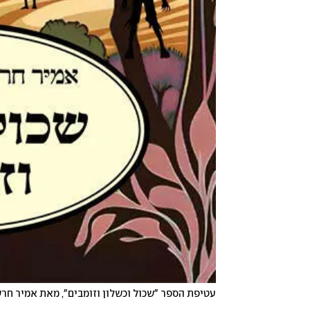
עטיפת הספר "שכול וכשלון וזומבים", מאת אמיר חרש,