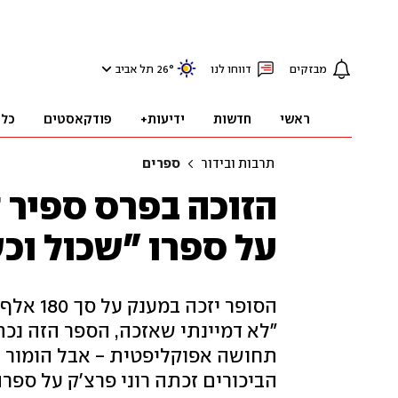
מבזקים
דווחו לנו
°
26
תל אביב
ראשי
חדשות
ידיעות+
פודקאסטים
כלכ
תרבות ובידור
ספרים
על ספרו ״שכול וכש
הסופר י
תחושה אפוקליפטית - אבל הומור ו
הביכורים זכתה רוני פרצ'ק על ספר