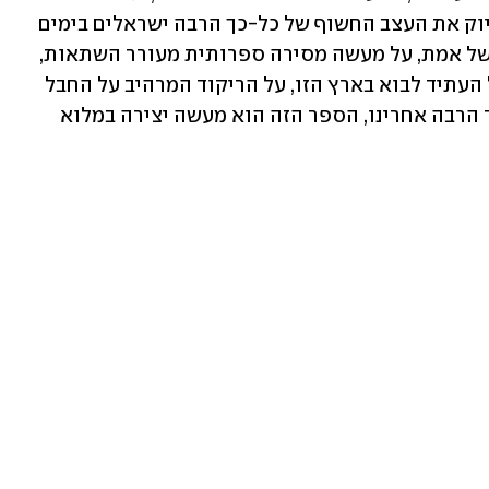
הוא מושך את ברנר בלשונו כדי לתאר בדיוק את העצב החשוף של כל-כך הרבה ישראלים בימים 
האלה ובזמן הזה. על דמיון שיש בו גרעין של אמת, על מעשה מסירה ספרותית מעורר השתאות, 
על רומן היסטורי המתעקש לשאול גם על העתיד לבוא בארץ הזו, על הריקוד המרהיב על החבל 
הנמתח בין החיים למתים, לפני זמננו ועוד הרבה אחרינו, הספר הזה הוא מעשה יצירה במלוא 