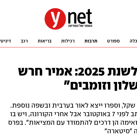
לה
ספורט
תרבות
רכילות
בריאות
רכב
דיגיטל
הזוכה בפרס ספיר לשנת 2025: אמיר חרש
לון וזומבים״
זכה במענק על סך 180 אלף שקל, וספרו ייצא לאור בערבית ובשפה נוספת.
"לא דמיינתי שאזכה, הספר הזה נכתב לפני 7 באוקטובר אבל אחרי הקורונה, ויש בו
אימה הן דרכים להתמודד עם המציאות". בפרס
ה "סיטארה"