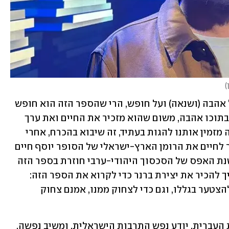
)
"אם מתקיים בישראל היום ויכוח נוקב על אהבה (ושנאה) ועל חופש, הרי שהספר הזה הוא חופש 
ככל שהספרות יכולה להעניק והוא צופן בתוכו אהבה, משום שהוא מזכיר את החיים ואת ערך 
החיים", נכתב בנימוקי הזכייה. "הספר הזה מזמין אותנו להגות בעתיד, זה שיבוא בהכרח, אחרי 
המוות, ואחרי כל המלחמות. הספר מחזיר לחיים את הרומן הארץ-ישראלי של הסופר יוסף חיים 
ברנר, שנרצח ביפו במאורעות מאי 1921. שנת האפס של הסכסוך היהודי-ערבי חוזרת בספר הזה 
ומתגלגלת לישראל של שנת 2025. לא צריך להכיר את יצירת ברנר כדי לקרוא את הספר הזה: 
צריך רק לחיות כאן כדי להבין אותו, כדי להצטער בגללו, וגם כדי לצחוק ממנו, אמנם צחוק 
"אמיר חרש הוא קורא מזהיר של הספרות העברית, יודע נפש התרבות הישראלית, ומשיב נפשה. 