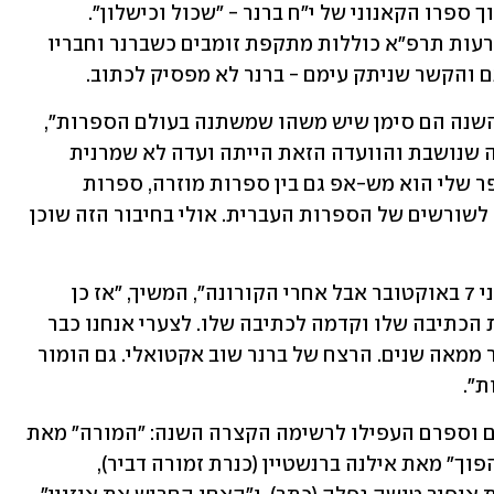
הספר "שכול וכישלון וזומבים", נכתב מתוך ספרו הקאנוני של י"ח ברנר - "שכול וכישלון". 
עלילתו מתרחשת ביקום מקביל, שבו מאורעות תרפ"א כוללות מתקפת זומבים כשברנר וחבריו 
נם והקשר שניתק עימם - ברנר לא מפסיק לכתוב.
"אני חושב שכל הספרים שהיו מועמדים השנה הם סימן שיש משהו שמשתנה בעולם הספרות", 
אמר חרש בשיחה עם ynet, "יש רוח חדשה שנושבת והוועדה הזאת הייתה ועדה לא שמרנית 
שבחרה ספרים מעניינים, שמחדשים. הספר שלי הוא מש-אפ גם בין ספרות מוזרה, ספרות 
איימה, ספרות זומבים וגם איזושהי חזרה לשורשים של הספרות העברית. אולי בחיבור הזה שוכן 
"לא דמיינתי שאזכה, הספר הזה נכתב לפני 7 באוקטובר אבל אחרי הקורונה", המשיך, "אז כן 
הייתה תחושה אפוקליפטית שליוותה את הכתיבה שלו וקדמה לכתיבה שלו. לצערי אנחנו כבר 
הרבה זמן בתקופה קשה, אולי אפילו יותר ממאה שנים. הרצח של ברנר שוב אקטואלי. גם הומור 
ת".
חרש הוכרז כזוכה לאחר שחמישה סופרים וספרם העפילו לרשימה הקצרה השנה: "המורה" מאת 
אלון ארד (קתרזיס ספרים), "חלום עולם הפוך" מאת אילנה ברנשטיין (כנרת זמורה דביר), 