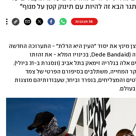
גר הבא זה להיות עם תינוק קטן על מנוף"
36 תגובות
"חורבן בית", מכנה המשוררת והאמנית ניצן מינץ את יסוד "העין היא הדלת" - התערוכה החדשה 
שלה ושל בן זוגה, אמן הרחוב המצליח דדה (Dede Bandaid, בכינויו המלא - את זהותו 
האמיתית הוא שומר בסוד), שמוצגת בימים אלה בגלריה זימאק בתל אביב (ונסגרת ב-31 ביולי). 
ערעור היציבות והביטחון במדינה, לצד יוקר המחייה, משתלבים בסיפורם הפרטי של צמד 
היוצרים - מאמני הרחוב הישראלים הבולטים והמצליחים, בנפרד וביחד, שעבודותיהם מוצגות 
בעולם.