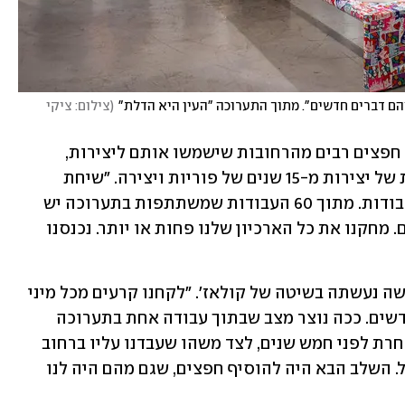
הם דברים חדשים". מתוך התערוכה "העין היא הדלת"
(
צילום: ציקי 
במשך שהותם בסטודיו, מינץ ודדה אספו חפצים רבים מהרחובות שישמשו אותם ליצירות, 
חומרים וצבעי בניין, ערמות על גבי ערמות של יצירות מ-15 שנים של פוריות ויצירה. "שיחת 
הטלפון הזאת גרמה לנו פשוט להשמיד עבודות. מתוך 60 העבודות שמשתתפות בתערוכה יש 
למשל עבודות שלנו שפשוט קרענו לגזרים. מחקנו את כל הארכיון שלנו פחות או יותר. נכנסנו 
דדה מספר כי העבודה על התערוכה החדשה נעשתה בשיטה של קולאז'. "לקחנו קרעים מכל מיני 
תקופות, והתחלנו להרכיב מהם דברים חדשים. ככה נוצר מצב שבתוך עבודה אחת בתערוכה 
אפשר לראות יצירה שהציגה בתערוכה אחרת לפני חמש שנים, לצד משהו שעבדנו עליו ברחוב 
לפני שלוש שנים אבל לא יצא בסוף לפועל. השלב הבא היה להוסיף חפצים, שגם מהם היה לנו 