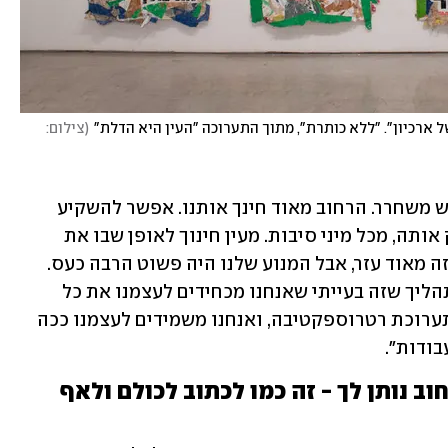
 ארכיון". "ללא כותרת", מתוך התערוכה "העין היא הדלת"
(
צילום: 
"לא, בכלל לא", הם מסבירים. "זה היה ממש משחרר. הרחוב מאוד חינך אותנו. אפשר להשקיע 
בעבודה אחת ואז יום אחרי יכולים למחוק אותה, מכל מיני סיבות. מעין חינוך לאופן שבו את 
רואה את הנצחיות של העבודות שלך. אז זה מאוד עזר, אבל המנוע שלנו היה פשוט הרבה כעס. 
אחד האספנים שלנו אמר לנו בתחילת התהליך שזה בעייתי שאנחנו מכחידים לעצמנו את כל 
הארכיון. שאם יום אחד ירצו לעשות לנו תערוכת רטרוספקטיבה, ואנחנו משמידים לעצמנו ככה 
בודות".
"האדרנלין ותחושת החיות שהרחוב נותן לך - זה כמו לכתוב לכולם ולאף 