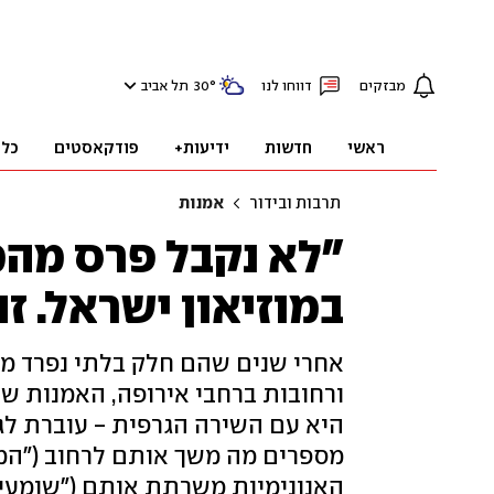
מבזקים
דווחו לנו
°
30
תל אביב
ראשי
חדשות
ידיעות+
פודקאסטים
כלכ
תרבות ובידור
אמנות
"לא נקבל פרס מהממ
במוזיאון ישראל. זה
אחרי שנים שהם חלק בלתי נפרד מהנ
ורחובות ברחבי אירופה, האמנות של 
היא עם השירה הגרפית - עוברת לגל
מספרים מה משך אותם לרחוב ("המק
האנונימיות משרתת אותם ("שומעים