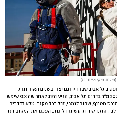
(
צילום: ציקי אייזנברג
)
לפני כחצי שנה התבשר הזוג כי בעלת הלופט בתל אביב שבו חיו וגם יצרו בשנים האחרונות 
מכפילה להם את שכר הדירה. למבנה, כ-200 מ"ר בדרום תל אביב, הגיע הזוג לאחר שהנכס שימש 
כנגרייה ואפילו כבית בושת. "קיבלנו את הנכס מטונף, שחור לגמרי, זבל בכל מקום, מלא בדברים 
מאוד קשים", הם מספרים. "שיפצנו אותו לבד. הזזנו קירות, עשינו חלונות. הפכנו את המקום הזה 