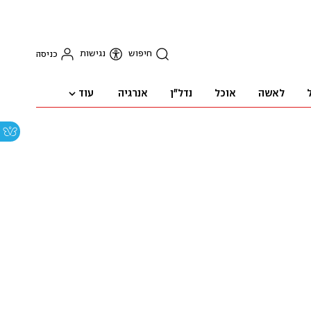
חיפוש
נגישות
כניסה
עוד
לאשה
אוכל
נדל"ן
אנרגיה