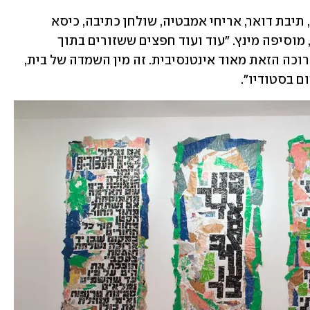
"יש פה משקופים, ארונות מטבח, סורגים, תיבת דואר, אריחי אמבטיה, שולחן כתיבה, כיסא 
מהסטודיו, ארון חשמל, שמיכות, סדינים", מוסיפה מינץ. "עוד ועוד חפצים ששזורים בתוך 
הקולאז'ים. תלשנו מהקירות דברים. התערוכה הזאת מאוד אינטנסיבית. זה מין השמדה של בית, 
ם בסטודיו".