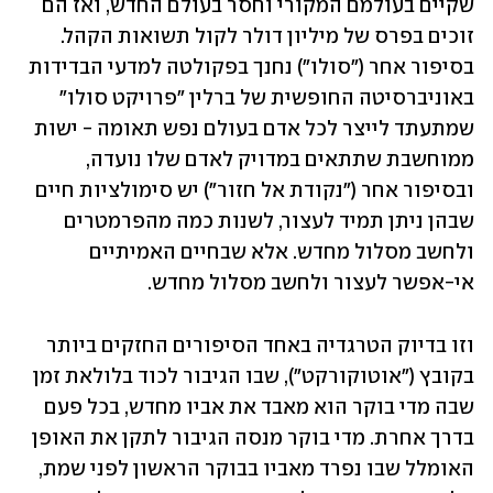
שקיים בעולמם המקורי וחסר בעולם החדש, ואז הם 
זוכים בפרס של מיליון דולר לקול תשואות הקהל. 
בסיפור אחר ("סולו") נחנך בפקולטה למדעי הבדידות 
באוניברסיטה החופשית של ברלין "פרויקט סולו" 
שמתעתד לייצר לכל אדם בעולם נפש תאומה - ישות 
ממוחשבת שתתאים במדויק לאדם שלו נועדה, 
ובסיפור אחר ("נקודת אל חזור") יש סימולציות חיים 
שבהן ניתן תמיד לעצור, לשנות כמה מהפרמטרים 
ולחשב מסלול מחדש. אלא שבחיים האמיתיים 
אי-אפשר לעצור ולחשב מסלול מחדש. 
וזו בדיוק הטרגדיה באחד הסיפורים החזקים ביותר 
בקובץ ("אוטוקורקט"), שבו הגיבור לכוד בלולאת זמן 
שבה מדי בוקר הוא מאבד את אביו מחדש, בכל פעם 
בדרך אחרת. מדי בוקר מנסה הגיבור לתקן את האופן 
האומלל שבו נפרד מאביו בבוקר הראשון לפני שמת, 