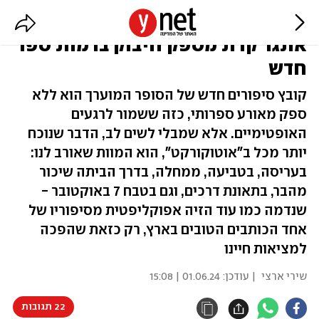
כשסוף העולם מרגיש קרוב מתמיד,
אתגר קרת מספק חיבוק בדמות ספר
חדש
קובץ סיפורים חדש של הסופר המוערך הוא ללא
ספק מאורע ספרותי, כזה ששמור לרגעים
האופטימיים. אלא שמבלי לשים לב, הדבר שנוכח
יותר מכל ב"אוטוקורקט", הוא המוות שאורב לנו:
בעריסה, בטביעה, ממחלה, בדרך הביתה שיכור
מהבר, בתאונת דרכים, וגם בטבח 7 באוקטובר -
שנדמה כמו עוד הזיה אפוקליפטית מסיפוריו של
אחד הכותבים הטובים בארץ, רק כזאת שהפכה
למציאות חיינו
שירי ארצי
| עודכן:
01.06.24 | 15:08
22 תגובות