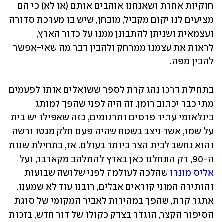
חוקיות אחרת ושאנחנו אוהבים אותם (או לא) כי הם 
מציעים לנו יקום מקביל, מובחן, שיש בו מערכת סדורה 
ועצמאית ושניתן להתבונן ממנו על כדור הארץ, 
לראות את עצמנו ממרחק ולהבין דבר מה שאי-אפשר 
להבין מפה.
בתחילת דרכו נהג קרת לספר ששואלים אותו לפעמים 
מתי כבר יכתוב רומן. זה היה לפני שהפך למותג 
בינלאומי עתיר פרסים ותרגומים, כזה שאפילו יש בית 
על שמו, אשר ניצב בשטח שהיה פעם חלק מגטו ורשה 
והוא נחשב לבית הצר ביותר בעולם. אז, בתחילת שנות 
ה-90, רק התחלנו כאן בארץ להתלהב מקארבר, ועל 
אליס מונרו
 שהלכה לעולמה לפני שלושה שבועות 
והותירה המוני קוראים אבלים, רובנו עוד לא שמענו. 
אתגר קרת, שהפך במהירות לאביר המקומי של סוגת 
הסיפור הקצר, הוגדר בצדק כקולו של דור חדש, בזכות 