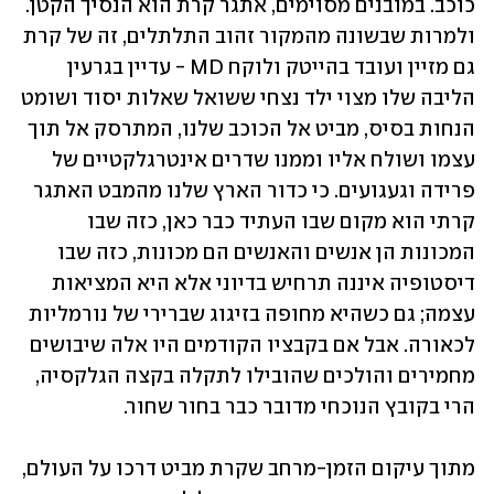
כוכב. במובנים מסוימים, אתגר קרת הוא הנסיך הקטן. 
ולמרות שבשונה מהמקור זהוב התלתלים, זה של קרת 
גם מזיין ועובד בהייטק ולוקח MD - עדיין בגרעין 
הליבה שלו מצוי ילד נצחי ששואל שאלות יסוד ושומט 
הנחות בסיס, מביט אל הכוכב שלנו, המתרסק אל תוך 
עצמו ושולח אליו וממנו שדרים אינטרגלקטיים של 
פרידה וגעגועים. כי כדור הארץ שלנו מהמבט האתגר 
קרתי הוא מקום שבו העתיד כבר כאן, כזה שבו 
המכונות הן אנשים והאנשים הם מכונות, כזה שבו 
דיסטופיה איננה תרחיש בדיוני אלא היא המציאות 
עצמה; גם כשהיא מחופה בזיגוג שברירי של נורמליות 
לכאורה. אבל אם בקבציו הקודמים היו אלה שיבושים 
מחמירים והולכים שהובילו לתקלה בקצה הגלקסיה, 
הרי בקובץ הנוכחי מדובר כבר בחור שחור. 
מתוך עיקום הזמן-מרחב שקרת מביט דרכו על העולם, 