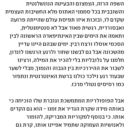
השפה הרזה, הצמצום והבעיטה הנונשלנטית 
והשובבית בכל סממני האתוס מלא החשיבות העצמית 
שקדם לו, ובזכות איזו תפיסת עולם שהייתה פרועה 
ואבסורדית, רגשית מאוד אבל לא סנטימנטלית, 
ותאמה את הימים שבין האינתיפאדה הראשונה לבין 
הסכמי אוסלו ורצח רבין. ימים שבהם היינו עדיין 
מהשכונה אבל גם לבשנו שחור ולרגע הרגשנו לונדון, 
חלמנו על גלובליות בלי להכיר את המילה, ורצינו 
לשבור את ההיררכיות בין הגבוה והנמוך, מבלי לשער 
שבעוד רגע נילכד כולנו ברשת האינטרנטית ונתפזר 
כמו רסיסים נטולי מרכז. 
אבל הפופולריות המתמשכת וגוברת שלו הוכיחה כי 
באותה מידה שקרת הגדיר את זמנו - הוא גם הקדים 
אותו. כי בנוסף למקוריות המבריקה, להומור 
ולאנושיות העמוקה שתמיד אפיינו אותו, קרת גם 