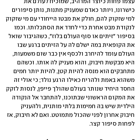
עצמו פחות כיוצר המרהיב, שמוכיח לעולם את 
כישרונו, ויותר כאדם שמעניק מתנות, נותן סיפורים 
למי שזקוק להם, חולק את מבטו הייחודי עם מי שזקוק 
לנקודת מבט אחרת כדי לחדד את הסתכלותו. וכמו 
בסיפור "זיתים או סוף העולם בלוז", כשהגיבור שואל 
את הקופאית במה ישלם לה על הזיתים ברגע שבו 
העולם עומד להיחרב ולכסף אין כבר שום משמעות, 
היא מבקשת חיבוק, והוא מעניק לה אותו. וכשהם 
מתחבקים הוא מנסה להיות קטן, להיות יותר חמים 
משהוא באמת ולהריח כאילו הרגע נולד; כי אולי זה 
החסד היחיד שנותר בעולם שהולך פייפן, לנסות לזקק 
את המקום הראשוני שבתוכנו, להתחבר אל הנקודה 
הילדית שיש בה חמימות בלתי מותנית, ולהעניק 
חיבוק אחרון לפני שהכול מתמוטט. ואם לא חיבוק, אז 
לפחות סיפור קצר. 