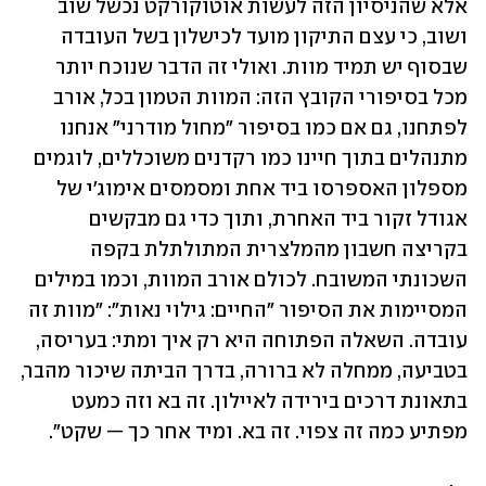
אלא שהניסיון הזה לעשות אוטוקורקט נכשל שוב 
ושוב, כי עצם התיקון מועד לכישלון בשל העובדה 
שבסוף יש תמיד מוות. ואולי זה הדבר שנוכח יותר 
מכל בסיפורי הקובץ הזה: המוות הטמון בכל, אורב 
לפתחנו, גם אם כמו בסיפור "מחול מודרני" אנחנו 
מתנהלים בתוך חיינו כמו רקדנים משוכללים, לוגמים 
מספלון האספרסו ביד אחת ומסמסים אימוג'י של 
אגודל זקור ביד האחרת, ותוך כדי גם מבקשים 
בקריצה חשבון מהמלצרית המתולתלת בקפה 
השכונתי המשובח. לכולם אורב המוות, וכמו במילים 
המסיימות את הסיפור "החיים: גילוי נאות": "מוות זה 
עובדה. השאלה הפתוחה היא רק איך ומתי: בעריסה, 
בטביעה, ממחלה לא ברורה, בדרך הביתה שיכור מהבר, 
בתאונת דרכים בירידה לאיילון. זה בא וזה כמעט 
מפתיע כמה זה צפוי. זה בא. ומיד אחר כך — שקט". 