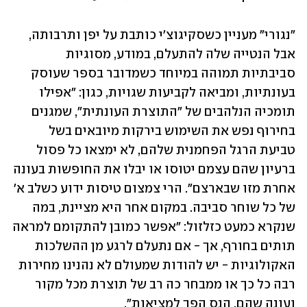
"נגורי" מעניין כשסקיגוצ'י כותבת על יפן ותרבותה, 
אבל הנטייה שלה להתעלם, במודע, מסוגיות 
סביבתיות תמוהה במיוחד כשמדובר בספר שעוסק 
בעונתיות, ומביאה לקביעות שגויות, כגון: "אפילו 
תומכיה הנלהבים של "התוצרת העונתית", שמגנים 
בחירוף נפש את השימוש בירקות מיובאים בשל 
טביעת הרגל הפחמנית שלהם, לא ימצאו כל פסול 
ברעיון שהם עצמם יטוסו או יבלו את החופשות בעונה 
אחרת מזו שבארצם". הרי צמצום טיסות ידוע כשלב א' 
של כל שוחר סביבה. במקום אחר היא מציינת, במה 
שנקרא כמעט כזלזול: "אפשר כמובן להתקומם למראה 
תותים בחורף, אך - אם נתעלם לרגע מן ההשלכות 
האקולוגיות - יש להודות שמעולם לא נהנינו מחירות 
רבה כל כך או ממבחר כה רב של תוצרת מכל מקור 
ועונה שהם. הנס הפך למציאות".