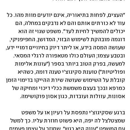
"העצים, לפחות בתיאוריה, אינם יודעים מוות מהו. כל 
עוד לא כורתים אותם והם לא נדבקים במחלה, הם 
יכולים להמשיך לחיות לעד". משפט שגוי זה הוא 
דוגמה מובהקת לשימוש הבזוי, המדושן, החפיפניקי, 
שעושה המסה בידע, או ליתר דיוק בחיוויים דמויי ידע, 
ובטבע עצמו; העולם כולו מטאפורה לרגלי המסאי. 
למעשה, בפרק הטוב ביותר בספר ("עונות אלימות 
ופוליטיות") טוענת סקיגוצ'י טענה דומה, כשהיא 
קובלת על השימוש שעושה שירת ההייקו בדימוי הזמן 
כמרפא ובכך בעצם משמשת ככלי דיכוי ומחיקה של 
אסונות, עוולות ועובדות, כגון אסון פוקושימה.
ברגע שסקיגוצ'י נתפסת על רעיון או על משפט 
שמצטלצל לה יפה, היא פשוט חוזרת עליו. כך למשל 
עם המשפט "עונה היא רגש", שחוזר על עצמו פעמים 