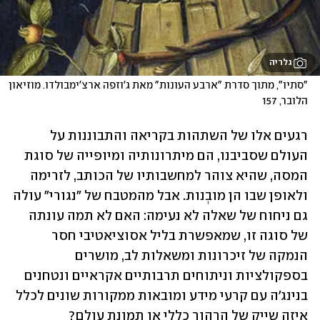
גלריה
"סתיו", מתוך סדרת "ארבע העונות" מאת ג'וזפה ארצ'ימבולדו. מוזיאון 
הלובר, 157
רגעים אלו של השתהות בקריאה והתבוננות על 
העולם שסביבנו, הם מיתרונותיה ומיופייה של סוגת 
המסה, שהיא צוהר למחשבותיו של הכותב, לזרימה 
ולאופן שבו הן מובְנות. אבל מהמטבח של "נגורי" עולה 
גם ניחוח של שאלה לא נעימה: האם לא תמה עונתה 
של סוגה זו, שמאפשרת בליל אסוציאטיבי חסר 
הנמקה של זיכרונות ומשאלות לב, מושרים 
בספקולציות וניתוחים תרבותיים אקראיים ונטחנים 
בנינג'ה עם קרעי מידע ומובאות ממקורות שונים לכלל 
איזה שייק של הרהור כללי או תמונת עולם?