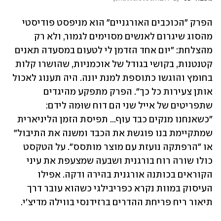
הפרק "הכוכבים האורגניים" הוא מניפסט פודיסטי 
מהסוג שיגרום לאנשים מסוימים לגמור, ולא רק 
מהצלחת: "יום אחד הזדמן לי לטעום במסעדה תאנים 
קטנטנות, בקושי בגודל של אוכמניות, שהושרו קלות 
בחומץ והוגשו כתוספת למנת יונה. היה תענוג לאכול 
אותן צעירות כל כך". הפרק מתפקע מהיגדים 
שתפריטים של אייל שני הם דוח שוּמה לידם: 
"כשאנחנו מנקים כבד עוף... תפיסת הזמן הליניארית 
שמתקיימת בנו פוגשת את הכבד ומשנה את התיבול" 
או "הרפתקה נועזת עם מוצר מותסס". על הטקסט 
כולו שורה רוח בורגנית ושבעה שמצעפת את עיני 
הקוראים בכותנה אורגנית בהירה ודקה. אפילו 
העיסוק במוות נקרא כפריבילגי כשהוא עובר דרך 
תיאור ריח פריחת ההדרים ברזידנסי בווילה מדיצ'י.