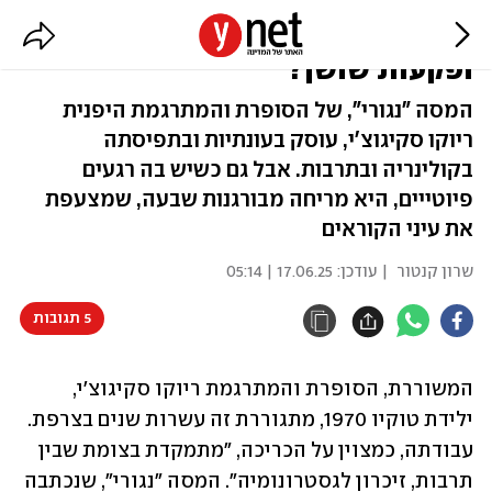
מה לנו ולבשר דובים, דלעות קבוצ'ה
ופקעות שושן?
המסה "נגורי", של הסופרת והמתרגמת היפנית
ריוקו סקיגוצ'י, עוסק בעונתיות ובתפיסתה
בקולינריה ובתרבות. אבל גם כשיש בה רגעים
פיוטייים, היא מריחה מבורגנות שבעה, שמצעפת
את עיני הקוראים
שרון קנטור
| עודכן:
17.06.25 | 05:14
5 תגובות
המשוררת, הסופרת והמתרגמת ריוקו סקיגוצ'י, 
ילידת טוקיו 1970, מתגוררת זה עשרות שנים בצרפת. 
עבודתה, כמצוין על הכריכה, "מתמקדת בצומת שבין 
תרבות, זיכרון לגסטרונומיה". המסה "נגורי", שנכתבה 