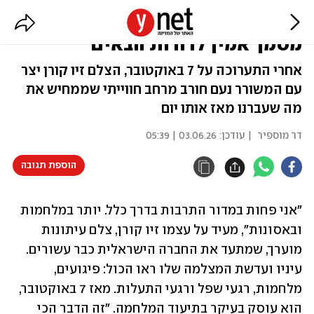
"אני בתחושת שליחות - להשאיר
מסמך אמין לדורות הבאים"
אחרי התערוכה על 7 באוקטובר, הצלם זיו קורן יצר
עם המשורר נעם חורב מרחב חווייתי שממחיש את
מה שעברנו מאז אותו יום
דר מוספיר
| עודכן:
03.06.26 | 05:39
הוספת תגובה
"אני פחות במדור התרבות בדרך כלל. יותר במלחמות 
ובאסונות", מעיד על עצמו זיו קורן, צלם עיתונות 
מוערך, שמתעד את החברה הישראלית כבר עשורים. 
עיניו ועדשת המצלמה שלו ראו הכול: פיגועים, 
מלחמות, רגעי שפל ורגעי התעלות. מאז 7 באוקטובר, 
הוא עוסק בעיקר בתיעוד המלחמה. "זה הדבר הכי 