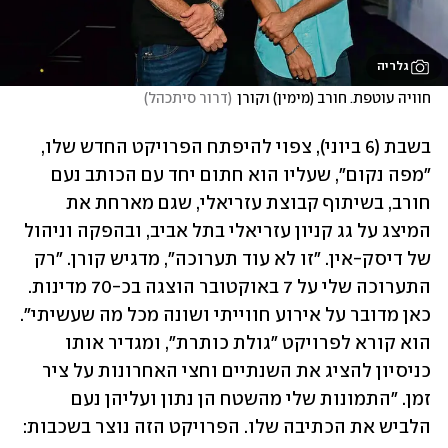
גלריה
חוויה עוטפת. חורב (מימין) וקורן
(
דרור סיתכהל
)
בשבת (6 ביוני), צפוי להיפתח הפרויקט החדש שלו, 
"מפה נקום", שעליו הוא חתום יחד עם הכותב נעם 
חורב, בשיתוף קבוצת עזריאלי, שגם מארחת את 
המיצג על גג קניון עזריאלי בתל אביב, ובהפקה וניהול 
של דיסק-אין. "זו לא עוד תערוכה", מדגיש קורן. "רק 
התערוכה שלי על 7 באוקטובר הוצגה בכ-70 מדינות. 
כאן מדובר על אירוע חווייתי ושונה מכל מה שעשיתי". 
הוא קורא לפרויקט "גולת כותרת", ומגדיר אותו 
כניסיון להציג את השנתיים וחצי האחרונות על ציר 
זמן. "התמונות שלי מהשטח הן נתון ועליהן נעם 
הלביש את הכתיבה שלו. הפרויקט הזה נוצר בשכבות: 