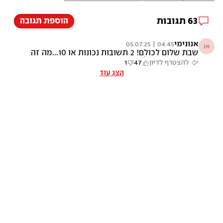
63
תגובות
הוספת תגובה
אנונימי
04:45 | 05.07.25
אנ
שבת שלום לכולם! 2 תשובות נכונות או 10...מה זה
משנה.כיף כרגיל.בשורות טובות ושהחטופים יחזרו
להצטרף לדיון
47
1
במהרה.
הצג עוד