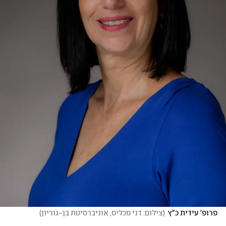
פרופ' עידית כ"ץ
(
צילום: דני מכליס, אוניברסיטת בן-גוריון
)