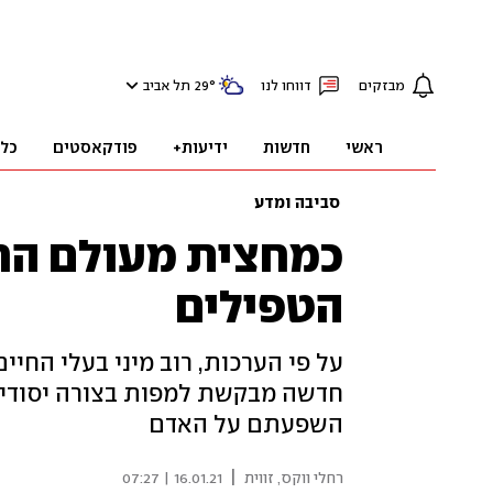
מבזקים
דווחו לנו
°
29
תל אביב
ראשי
חדשות
ידיעות+
פודקאסטים
כל
סביבה ומדע
כמחצית מעולם החי:
הטפילים
על פי הערכות, רוב מיני בעלי החיי
חדשה מבקשת למפות בצורה יסודית 
השפעתם על האדם
|
רחלי ווקס, זווית
16.01.21 | 07:27