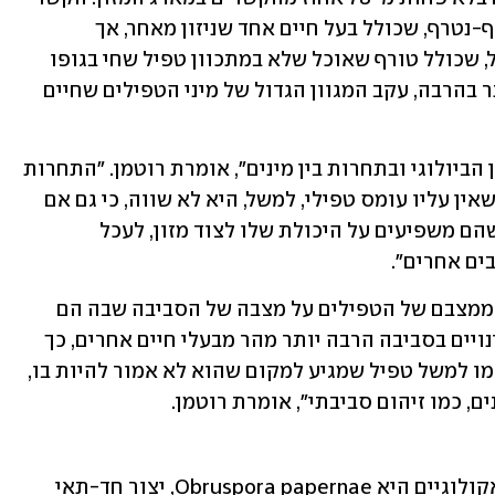
המוכר ביותר במארג המזון הוא קשר טורף-נטרף, שכולל בעל חיים אחד שניזון מאחר, אך 
בשמורת הטבע נמצא שהקשר טורף-טפיל, שכולל טורף שאוכל שלא במתכוון טפיל שחי בגופו 
של בעל החיים שממנו הוא ניזון, נפוץ יותר בהרבה, עקב המגוון הגדול של מיני הטפילים שחיים 
"יש לטפילים תפקיד חשוב בעיצוב המגוון הביולוגי ובתחרות בין מינים", אומרת רוטמן. "התחרות 
בין פרט שיש עליו עומס טפילי לבין פרט שאין עליו עומס טפילי, למשל, היא לא שווה, כי גם אם 
הטפילים לא הורגים את הפונדקאי, הרי שהם משפיעים על היכולת שלו לצוד מזון, לעכל 
ים אחרים".
מעבר לכך, לעיתים קרובות אפשר ללמוד ממצבם של הטפילים על מצבה של הסביבה שבה הם 
חיים. "פעמים רבות הטפילים מגיבים לשינויים בסביבה הרבה יותר מהר מבעלי חיים אחרים, כך 
שאם יש שינוי באוכלוסיות של טפילים, כמו למשל טפיל שמגיע למקום שהוא לא אמור להיות בו, 
ם, כמו זיהום סביבתי", אומרת רוטמן. 
דוגמה לטפיל שלו השפעה על תהליכים אקולוגיים היא Obruspora papernae, יצור חד-תאי 