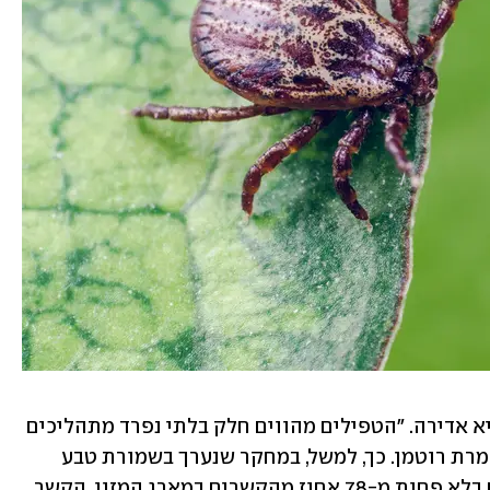
השפעתם של הטפילים על עולם הטבע היא אדירה. "הטפילים מהווים חלק בלתי נפרד מתהליכים 
אקולוגיים ואבולוציוניים רבים מאוד", אומרת רוטמן. כך, למשל, במחקר שנערך בשמורת טבע 
בקליפורניה נמצא שטפילים היו מעורבים בלא פחות מ-78 אחוז מהקשרים במארג המזון. הקשר 