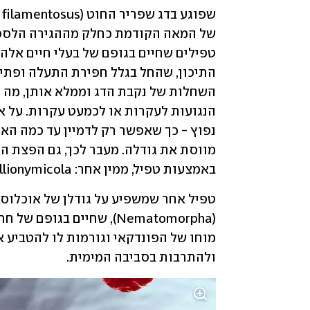
באמצעות טפיל, ממין אחר: Lernanthropus callionymicola, סרטן זעיר שחי בזימי הדג. 
ולהתרבות בסביבה המימית.