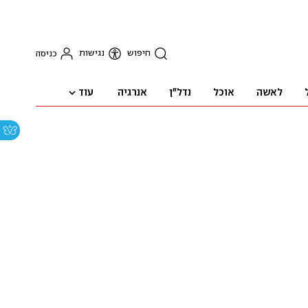
חיפוש
נגישות
כניסה
עוד
לאשה
אוכל
נדל"ן
אנרגיה