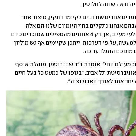
 נראה שונה לחלוטין. 
טפיל הוא כל יצור שמשיג את מזונו, או חומרים אחרים שחיוניים לקיומו התקין, מיצור אחר 
(שמכונה פונדקאי). הטפילים העיקריים שבהם אנחנו נתקלים בחיי היומיום שלנו הם אלה 
שפוגעים באדם, כמו יתושים, קרציות ותולעי מעיים, אך רק 4 אחוזים מהטפילים שמוכרים כיום 
למדע משתמשים בבני אנוש כפונדקאים. למעשה, על פי הערכות, ייתכן שקיימים אף 80 מיליון 
"צריך להבין שהטפילים מהווים כ-50 אחוז מעולם החי", אומרת ד"ר שבי רוטמן, מנהלת אוסף 
הדגים במוזיאון הטבע ע"ש שטיינהרדט באוניברסיטת תל אביב. "בגופו של כמעט כל בעל חיים 
חד אתו לאורך האבולוציה". 