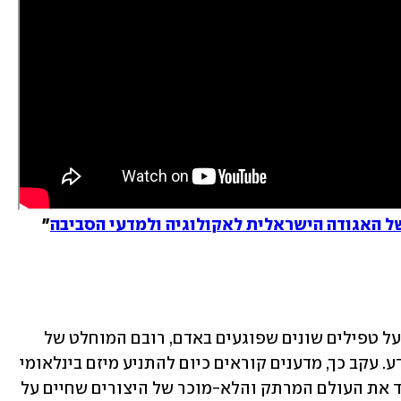
של האגודה הישראלית לאקולוגיה ולמדעי הסביבה
"

על אף הידע הרב שהצטבר לאורך השנים על טפילים שונים שפוגעים באדם, רובם המוחלט של 
הטפילים ככל הנראה כלל לא מוכרים למדע. עקב כך, מדענים קוראים כיום להתניע מיזם בינלאומי 
רחב שמטרתו תהיה לחקור, למפות ולתעד את העולם המרתק והלא-מוכר של היצורים שחיים על 