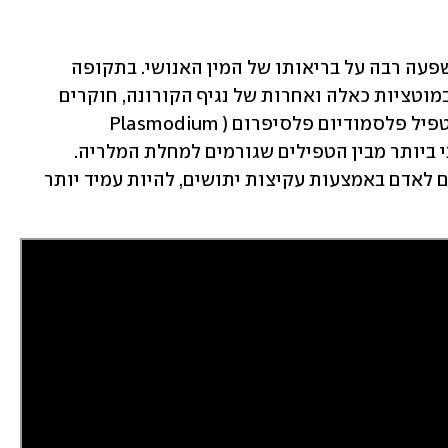
מאז שחר ההיסטוריה הייתה לטפילים השפעה רבה על בריאותו של המין האנושי. בתקופה 
האחרונה, למשל, בעוד רוב העולם עסוק במוטציות כאלה ואחרות של נגיף הקורונה, חוקרים 
ברואנדה זיהו מוטציה באחד הגנים של הטפיל פלסמודיום פלסיפרום (Plasmodium 
falciparum), יצור חד-תאי שהוא הקטלני ביותר מבין הטפילים שגורמים למחלת המלריה. 
המוטציה מאפשרת לטפיל, שמועבר מאדם לאדם באמצעות עקיצות יתושים, להיות עמיד יותר 