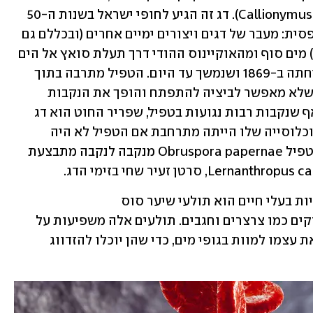
שפוגע בדג שפריר החוט (Callionymus filamentosus). דג זה הגיע לחופי ישראל בשנות ה-50 
של המאה הקודמת כחלק מההגירה הלספסית: מעבר של דגים ויצורים ימיים אחרים (ובכללם גם 
טפילים שחיים בגופם של בעלי חיים אלה) מים סוף ומהאוקיינוס ההודי דרך תעלת סואץ אל הים 
התיכון, שהחל בגלל חפירת התעלה ופתיחתה ב-1869 ושנמשך עד היום. הטפיל מתרבה בתוך 
השחלות של נקבת הדג וממלא אותן, מה שלא מאפשר לביציה להתפתח והופך את הנקבות 
הנגועות לעקרות או לכמעט עקרות. על אף שנקבות רבות נגועות בטפיל, שפריר החוט הוא דג 
נפוץ - כך שאפשר רק לדמיין עד כמה האוכלוסייה שלו הייתה מתרחבת אם הטפיל לא היה 
מווסת את גודלה. מעבר לכך, גם הפצת הטפיל Obruspora papernae מנקבה לנקבה מתבצעת 
טפיל אחר שמשפיע על גודלן של אוכלוסיות בעלי חיים הוא תולעי שיער סוס 
(Nematomorpha), שחיים בגופם של חרקים כמו צרצרים וחגבים. תולעים אלה משפיעות על 
מוחו של הפונדקאי וגורמות לו להטביע את עצמו למוות בגופי מים, כדי שהן יוכלו להזדווג 