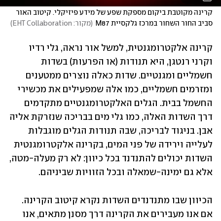
קרינה מקוטבת ביקום מספקת שפע של מידע פיזיקלי. קיטוב האור 
סביב החור השחור במרכז גלקסיית M87
(
מקור: EHT Collaboration
)
קרינה אלקטרומגנטית, למשל אור נראה, גלי רדיו 
וקרני רנטגן, היא תנודות (או הפרעות) בשדות 
חשמליים ומגנטיים. שדות כאלה נוצרים ממטענים 
ומזרמים חשמליים, כמו אלה שמפעילים את מכשירי 
החשמל בבית. הגלים האלקטרומגנטיים מתקדמים 
דרך השדות האלה, כמו גלי מים בבריכה שנזרקת אליה 
אבן. בניגוד לבריכה, שבה תנודות הגלים מוגבלות 
לעלייה וירידה של פני המים, בקרינה אלקטרומגנטית 
השדות יכולים להתנדנד בכל כיוון: לא רק מעלה-מטה, 
אלא גם ימינה-שמאלה ובכל הזוויות שביניהם. 
הכיוון שבו מתנדנדים השדות נקרא קיטוב הקרינה. 
אם אנו מעבירים את הקרינה דרך מסנן מתאים, אנו 