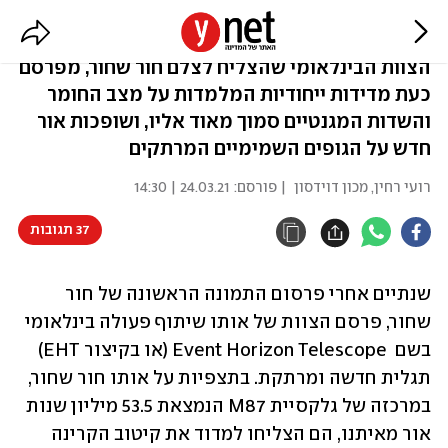
מבט מקרוב על חור שחור
הצוות הבינלאומי שהצליח לצלם חור שחור, מפרסם
כעת מדידות ייחודיות המלמדות על מצב החומר
והשדות המגנטיים סמוך מאוד אליו, ושופכות אור
חדש על הגופים השמימיים המרתקים
רועי רחין, מכון דוידסון
| פורסם:
24.03.21 | 14:30
37 תגובות
שנתיים אחרי פרסום התמונה הראשונה של חור 
שחור, פרסם הצוות של אותו שיתוף פעולה בינלאומי 
בשם  Event Horizon Telescope (או בקיצור EHT) 
תגלית חדשה ומרתקת. בתצפיות על אותו חור שחור, 
במרכזה של גלקסיית M87 הנמצאת 53.5 מיליון שנות 
אור מאיתנו, הם הצליחו למדוד את קיטוב הקרינה 