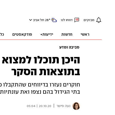
מבזקים
דווחו לנו
°
28
תל אביב
ראשי
חדשות
ידיעות+
פודקאסטים
כל
סביבה ומדע
היכן תוכלו למצוא 
בתוצאות הסקר
חוקרים נעזרו בדיווחים שהתקבלו 
בתי הגידול בהם נצפו ואת עונתיות
|
נעה פישר
20.10.20 | 05:04