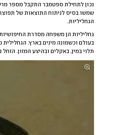
הגחליליות. 
תלוי במין, באקלים ובהיצע המזון. הזחל ני