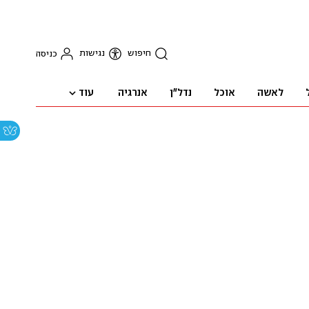
חיפוש
נגישות
כניסה
עוד
לאשה
אוכל
נדל"ן
אנרגיה