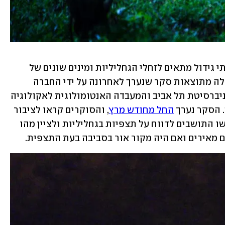
תפוצת הגחליליות רחבה, גינות מהוות בתי גידול מתאים לזחלי הגחליליות ומינים שונים של 
גחליליות פעילים בתקופות שונות. כך עולה מתוצאות סקר שנערך לאחרונה על ידי החברה 
להגנת הטבע, בית הספר לזואולוגיה באוניברסיטת תל אביב והמעבדה האנטומולוגית לאקולוגיה 
 הסקר נערך 
החל מחודש מרץ
, והסוקרים קראו לציבור 
לדווח על תצפית גחליליות. בסקר התבקשו התושבים לדווח על תצפיות בגחליליות ולציין מהו 
 מאירים ואם היה מקור אור בסביבה בעת התצפית. 