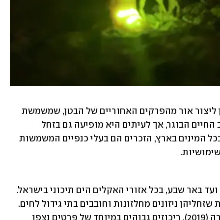
הגחליליות מוכרות במיוחד בזכות יכולתן ליצור אור מהפרקים האחוריים של הבטן, שמשמשת 
בעיקר לתקשורת בין זכרים לנקבות בשלב החיים הבוגר, אך לעיתים היא מופיעה גם בזחל 
ובביצים, כנראה לצורך הרתעת טורפים. בכל המינים בארץ, הזכרים הם בעלי כנפיים המשמשות 
שימושיות. 
פריסת התצפיות הייתה רחבה: מהחרמון ועד באר שבע, בכל אזורי האקלים הים תיכוני בישראל. 
תצפיות אלו מתאימות לידוע על גחליליות שזחליהן ניזונים מחלזונות וחובבים בתי גידול לחים. 
בדומה לסקר המקדים שנערך בשנה שעברה (2019), ריכוזים גבוהים במיוחד של פרטים נצפו 