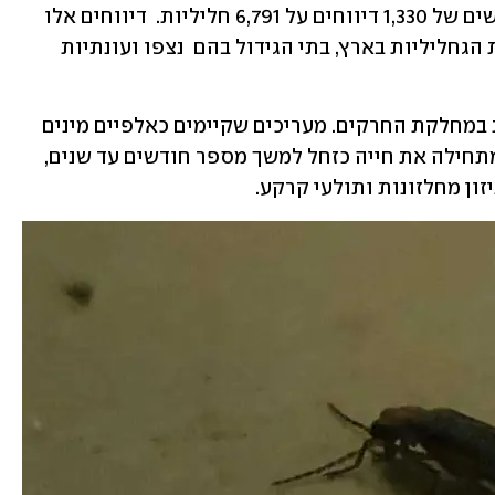
נכון לתחילת ספטמבר התקבל מספר מרשים של 1,330 דיווחים על 6,791 חליליות.  דיווחים אלו 
שמשו בסיס לניתוח התוצאות של תפוצת הגחליליות בארץ, בתי הגידול בהם  נצפו ועונתיות 
גחליליות הן משפחה מסדרת החיפושיות במחלקת החרקים. מעריכים שקיימים כאלפיים מינים 
בעולם וכשמונה מינים בארץ. הגחלילית מתחילה את חייה כזחל למשך מספר חודשים עד שנים, 
זון מחלזונות ותולעי קרקע. 