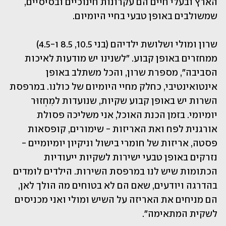
הארץ ובעלי חיים הם עקרונות חינוכיים ובסיסיים, 
שמשולבים באופן טבעי בחיי היומיום.
שרון ומולי ושלושת ילדיהם (בני 10.5, 8.5 ו-4.5) 
ממחזרים באופן קבוע. "לשנינו יש מודעות לאיכות 
הסביבה", מספרת שרון, והכל משתלב באופן 
אינטואינטיבי, כחלק מחיי היומיום של כולנו. במרפסת 
השרות יש באופן קבוע שקיות, שנועדות למִחְזוּר 
יומיומי. בזמן הכנת האוכל, אני משליכה פסולת 
אורגנית לפח ואת האריזות - שימורים, קופסאות 
פסטה, אריזות של חומרי בישול וניקיון יומיומיים - 
נזרקים באופן טבעי ישירות לשקיות ייעודיות 
הכתומות שיש לנו במרפסת השירות. הילדים לומדים 
בהדרגה ויודעים, שאם הם לא בטוחים מה הולך לאן, 
הם מניחים את האריזה על השיש ומולי ואני מכניסים 
לשקית המתאימה".