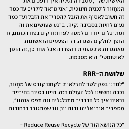
האישית שלי", מסבירה נטליה איך הופכים את 
המִחְזוּר לתכנית חינוכית, "אני מראה לילדים עד כמה 
זה חשוב לאסוף את הזבל, להפריד את הזבל ועד כמה 
נעים לחיות בסביבה נקיה.  ברגע שעושים את זה 
ומתרגלים, יורדים למטה לפח וזורקים בפח הכתום, זה 
הופך לחלק מהשגרה. רק הפעמים הראשונות 
מאתגרות את פעולת ההפרדה אבל אחר כך, זה הופך 
לאוטומטי", היא מסכמת. 
שלושת ה-RRR
"למדנו בפקולטה לחקלאות ולקחנו קורס של מִחְזוּר, 
וככה נחשפנו לכל העולם הזה. היינו בסיור בחירייה 
וראינו איך כל הדברים מתגלגלים וזה תפס אותנו", 
מספרים אורי אליהו ודנה ניר, זוג שמתגורר ברחובות.
"כל הנושא הזה של Reduce Reuse Recycle - 