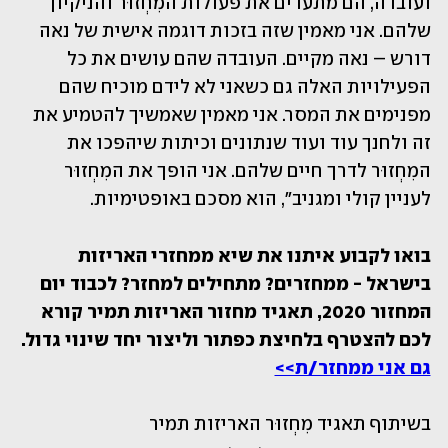
ועובדה, הם מתעדים את פעולות המִחְזוּר והניקיון 
שלהם. אני מאמין שזה בזכות דוגמה אישית של נאה 
דורש – נאה מקיים. העובדה שהם עושים את כל 
הפעילויות האלה גם כשאני לא לידם מוכיח שהם 
מפנימים את המסר. אני מאמין שאמשיך להטמיע את 
זה ולחנך עוד ועוד שנתונים וכיתות שיהפכו את 
המִחְזוּר לדרך חיים שלהם. אני הופך את המִחְזוּר 
לעניין קולי ומגניב", הוא מסכם באופטימיות.
בואו לקבוע איתנו את שיא ממחזרי האריזות 
בישראל - ממחזרים? מתחילים למחזר? לכבוד יום 
המחזור 2020, תאגיד מחזור האריזות תמיר קורא 
לכם להצטרף בלחיצת כפתור וליצור יחד שינוי גדול. 
גם אני ממחזר/ת>>
בשיתוף תאגיד מִחְזוּר האריזות תמיר