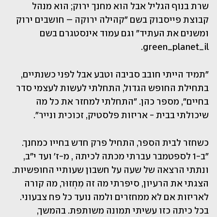
שרת בנוף הגליל אבל הוא מחנך ירוק; הוא מנהל 
קבוצת פייסבוק בשם "קהילה ירוקה – חושבים ירוק 
ומשנים את העתיד" וגם עמוד אינסטגרם בשם 
green_planet_il.
"תמיד הייתי חובב סביבה וטבע אבל לפני כשנתיים, 
בתחילת החופש הגדול, התחלתי לעשות לעצמי סדר 
בחיים", מספר כהן. "התחלתי למחזר את כל מה 
שיכולתי בבית - אריזות פלסטיק, זכוכית ונייר".
כשחזר לבית הספר, התחיל פרק חדש בחייו כמחנך. 
"ב-1 לספטמבר עברתי מכתה לכיתה , מ-ז' ועד י"ב, 
ונתתי הרצאה של שעה על חשבון שעותיי החופשיות. 
הצגתי את הרעיון, סיפרתי מה זה מִחְזוּר, מה קורה 
לאריזות אם לא ממחזרים ולמה נועד כל פח צבעוני. 
בכל כיתה כזו עשיתי תמונה משותפת. בהמשך, 