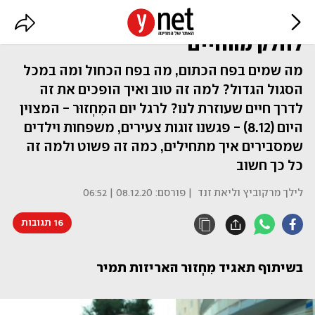
הישראלים שהפכו את המִחְזוּר
לחלק מהחיים
מה שמים בפח הכתום, מה בפח הכחול ומה במכל
הסגול הגדול? למה זה טוב ואיך הופכים את זה
לדרך חיים שעוזרת לנו? לרגל יום המִחְזוּר - המצוין
היום (8.12) - פגשנו זוגות צעירים, משפחות וילדים
שמסבירים איך מתחילים, כמה זה פשוט ולמה זה
כל כך חשוב
לילך מרקוביץ וליאת זנד
| פורסם:
08.12.20 | 06:52
16 תגובות
בשיתוף תאגיד מִחְזוּר האריזות תמיר