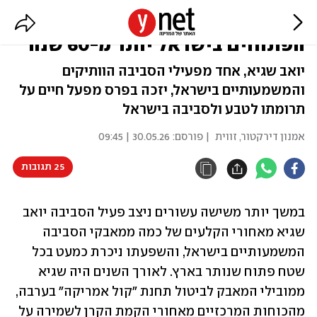
האיש שנלחם למען השטחים
הפתוחים בישראל יותר מ-60 שנה
יואב שגיא, אחד מפעילי הסביבה הוותיקים
והמשמעותיים בישראל, יזכה בפרס מפעל חיים על
תרומתו לטבע ולסביבה בישראל
אמנון דירקטור, זווית
| פורסם:
30.05.26 | 09:45
25 תגובות
במשך יותר משישה עשורים ניצב פעיל הסביבה יואב 
שגיא מאחורי הקלעים של כמה ממאבקי הסביבה 
המשמעותיים בישראל, והשפעתו ניכרת כמעט בכל 
שטח פתוח שנותר בארץ. לאורך השנים היה שגיא 
ממובילי המאבק לביטול תחנת "קול אמריקה" בערבה, 
מהכוחות המרכזיים מאחורי הקמת הקרן לשמירה על 