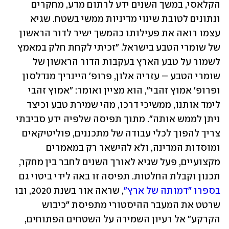
הקלאסי, במשך השנים ידע לרתום מדע, מחקרים 
ונתונים לטובת שינוי מדיניות ממשי בשטח. שגיא 
עצמו רואה את פעילותו כהמשך ישיר לדור הראשון 
של שומרי הטבע בישראל. "זכיתי לקחת חלק במאמץ 
לשמור על טבע הארץ בעקבות הדור הראשון של 
שומרי הטבע – עזריה אלון, פרופ' היינריך מנדלסון 
ופרופ' אמוץ זהבי", הוא מציין ואומר: "אמוץ זהבי 
לימד אותנו, ממשיכי דרכו, מהי שמירת טבע וכיצד 
ניתן לממש אותה". מתוך תפיסה שלפיה ידע סביבתי 
צריך להפוך לכלי עבודה של מתכננים, פוליטיקאים 
ומוסדות המדינה, ולא להישאר רק במאמרים 
מקצועיים, פעל שגיא לאורך השנים לחבר בין מחקר, 
תכנון וקבלת החלטות. תפיסה זו באה לידי ביטוי גם 
בספרו "דמותה של ארץ"
, שראה אור בשנת 2020, ובו 
שרטט את המעבר ההיסטורי מתפיסת "כיבוש 
הקרקע" אל רעיון השמירה על השטחים הפתוחים, 