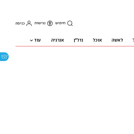
חיפוש
נגישות
כניסה
עוד
לאשה
אוכל
נדל"ן
אנרגיה