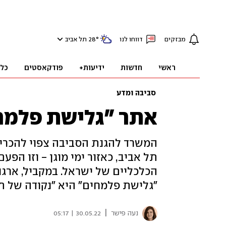
מבזקים
דווחו לנו
°
28
תל אביב
ראשי
חדשות
ידיעות+
פודקאסטים
כל
סביבה ומדע
אתר "גלישת פלמחים
תל אביב, כאזור ימי מוגן - וזו הפ
"גלישת פלמחים" היא "נקודה של תקווה" (ot
|
נעה פישר
30.05.22 | 05:17