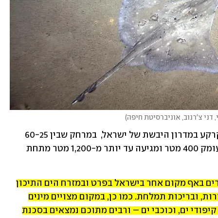
 דני צ'רנוב, אוניברסיטת חיפה
)
"גלישת פלמחים" היא מעין גלישה של הקרקע במדרון היבשת של ישראל,  במרחק שבין 60-25 
ק"מ מחופי תל אביב. הגלישה מתחילה בעומק 400 מטר ומגיעה עד יותר מ-1,200 מטר מתחת 
באתר קיימים בתי גידול נדירים שלא מוכרים באף מקום אחר בישראל בפרט ובמזרח הים התיכון 
בכלל. יש בו גני אלמוגי עומק, נביעות גז קרות, ובריכות תמלחת. כמו כן, במקום מצויים מינים 
רבים של יצורים ייחודיים  – כמו כרישים, קיפודי ים, וכוכבי ים – ורבים מתוכם נמצאים בסכנת 