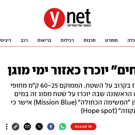
כלה
ספורט
תרבות
רכילות
בריאות
רכב
דיגיטל
" יוכרז כאזור ימי מוגן
המשרד להגנת הסביבה צפוי להכריז בקרוב על השטח, הממוקם 60-25 ק"מ מחופי
עם הראשונה שבה יוכרז על שטח מסוג זה במים
הכלכליים של ישראל. במקביל, ארגון "המשימה הכחולה" (Mission Blue) אישר כי
Hope sp)
14 תגובות