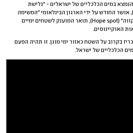
שטח ימי ערכי וחשוב מבחינה אקולוגית, הנמצא במים הכלכליים של ישראלים - "גלישת 
פלמחים" (הידוע גם כ"הפרעות פלמחים"), אושר החודש על ידי הארגון הבינלאומי "המשימה 
הכחולה" (Mission Blue) כ"נקודה של תקווה" (Hope spot), תואר המוענק לשטחים ימיים 
ת האוקיינוסים. 
במקביל, המשרד להגנת הסביבה צפוי להכריז בקרוב על השטח כאזור ימי מוגן. זו תהיה הפעם 
ים הכלכליים של ישראל. 