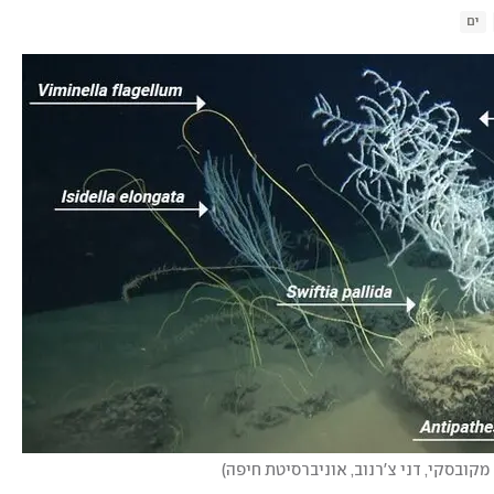
ים
מקובסקי, דני צ'רנוב, אוניברסיטת חיפה
)