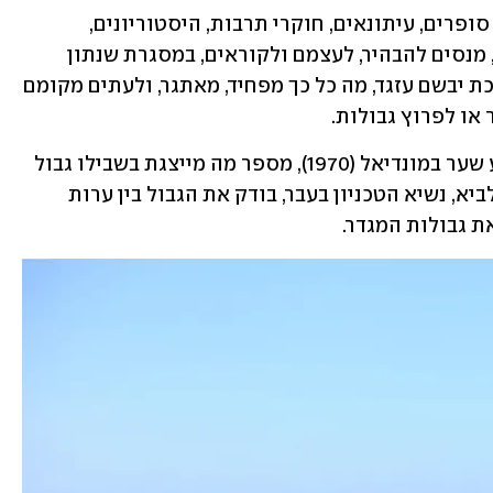
עשרות כותבים, ובהם מדענים, משוררים, סופרים, עיתונאים, חוקרי תרבות, היסטוריונים, 
פילוסופים, פסיכולוגים, אמנים ואוצרים, מנסים להבהיר, לעצמם ולקוראים, במסגרת שנתון 
"שירת המדע" של מכון ויצמן למדע, בעריכת יבשם עזגד, מה כל כך מפחיד, מאתגר, ולעתים מקומם 
ר או לפרוץ גבולות.
מוטל'ה שפיגלר, הישראלי היחיד שהבקיע שער במונדיאל (1970), מספר מה מייצגת בשבילו גבול 
רחבת ה-16 במגרש הכדורגל. פרופ' פרץ לביא, נשיא הטכניון בעבר, בודק את הגבול בין ערות 
ת גבולות המגדר.