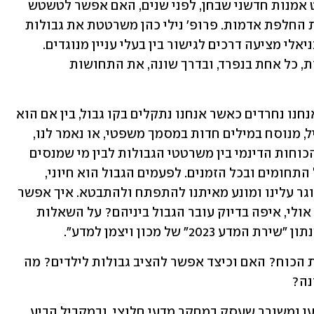
האוצר ד"ר גדעון עפרת מספר על פרויקט אמנות חדשני שבחן, לפני שנים, האם אפשר לטשטש 
את קו הגבול המדיני של ישראל באמצעות החלפת אדמות. פרופ' נילי כהן משרטטת את גבולות 
המשפט. השופטת (בדימוס) ד"ר דפנה אבניאלי מציעה דרכים לגישור בין בעלי עניין מנוגדים. 
האמניות דגנית ברסט ומיכל רובנר מאירות, כל אחת בנפרד, ובדרך שונה, את התחושות 
עורך השנתון, יבשם עזגד, אמר: "נראה שאנחנו נחרדים כאשר אנחנו נתקלים בקו גבול, בין אם הוא 
משורטט בחול, נמתח באמצעות גדרות תיל, מנוסח במילים חדות במסמך משפטי, או נאמר לנו, 
בפשטות, בקול סמכותי - 'עד כאן'. מאזן הכוחות הדינמי בין משרטטי הגבולות לבין מי שמנסים 
לפרוץ אותם, מאפיין את חיינו כמעט בכל התחומים ובכל הזמנים. לפעמים הגבול הוא חיוני, 
חיובי ונועד לשמור עלינו. לפעמים הוא סוגר עלינו ומונע מאיתנו להתפתח ולהתבטא. איך אפשר 
להבדיל בין שני סוגי הגבולות האלה? או, אולי, איפה בדיוק עובר הגבול ביניהם? על השאלות 
" של מכון ויצמן למדע". 
עוד שאלות שנדונות בשנתון: מהם גבולות הכוח? האם וכיצד אפשר להציב גבולות לילדים? מה 
נה? 
השנתון מנציח את זכרו של עֺפר לידר, מדען ומשורר שעסק במחקר מדעי חלוצי, ובמקביל הביע 