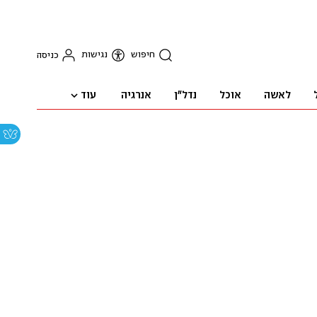
חיפוש
נגישות
כניסה
עוד
לאשה
אוכל
נדל"ן
אנרגיה