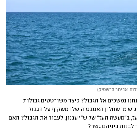
לום: אביתר הרשטיק
)
שאלות נוספות שעולות בשנתון: מדוע אנחנו נמשכים אל הגבול? כיצד משורטטים גבולות 
הזהות? היש גבול לזמן? וליקום? איך מרגיש מי שחלון האמבטיה שלו משקיף על הגבול 
שמאחוריו ממתין האויב? איך הצליחה העז, ב"מעשה העז" של ש"י עגנון, לעבור את הגבול? האם 
לבנות ביניהם גשר? 