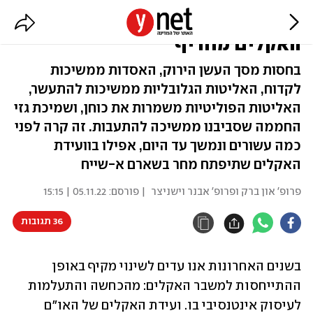
מבעד למסך העשן הירוק, משבר
האקלים מחריף
בחסות מסך העשן הירוק, האסדות ממשיכות
לקדוח, האליטות הגלובליות ממשיכות להתעשר,
האליטות הפוליטיות משמרות את כוחן, ושמיכת גזי
החממה שסביבנו ממשיכה להתעבות. זה קרה לפני
כמה עשורים ונמשך עד היום, אפילו בוועידת
האקלים שתיפתח מחר בשארם א-שייח
פרופ' און ברק ופרופ' אבנר וישניצר
| פורסם:
05.11.22 | 15:15
36 תגובות
בשנים האחרונות אנו עדים לשינוי מקיף באופן 
ההתייחסות למשבר האקלים: מהכחשה והתעלמות 
לעיסוק אינטנסיבי בו. ועידת האקלים של האו"ם 