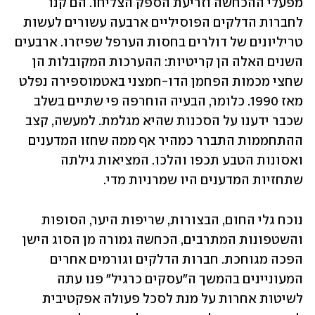
מפעלי ההכחשה וזריעת הספק הצליחו. הם קנו 
לחברות הדלקים הפוסיליים ארבעה עשורים לעשות 
טריליונים של דולרים בחסות הערפל שפיזרו. ארבעים 
השנים האלה הן קריטיות: ההערכות המקובלות הן 
שחצי מכמות הפחמן הדו-חמצני באטמוספירה נפלט 
מאז 1990. כלומר, הבעיה הוחרפה פי שתיים בשלב 
שכבר ידענו על הסכנות שהיא מגלמת. למעשה, קצב 
ההתחממות התברר כמהיר אף ממה שחזו המדענים 
ואסונות הטבע תכפו והלכו. המציאות גילתה 
שתחזיות המדענים היו שמרניות מדי. 
נוכח גלי החום, הבצורות, שריפות היער, הסופות 
והשטפונות המתרבים, הכחשה גמורה מן הסוג הישן 
הפכה מגוחכת. חברות הדלקים וגורמים אחרים 
המעוניינים בהמשך ה"עסקים כרגיל" פנו עתה 
לשיטות אחרות על מנת לסכל פעולה אפקטיבית 