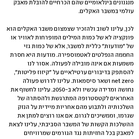
מנגנונים בינלאומיים שהם הכרחיים להובלת מאבק 
עולמי במשבר האקלים. 
לכן, עלינו לשוב ולהזכיר שצמצום משבר האקלים הוא 
פונקציה לא של כמות המילים המופרחות לאוויר או 
של "מודעות" כללית למשבר, אלא של כמות גזי 
החממה הנפלטים לאטמוספירה. מודעות היא חסרת 
משמעות אם אינה מובילה לפעולה. אסור לנו 
להסתפק בדיבורים ערטילאיים על "קיזוז פליטות", 
net zero ושאר סיסמאות. עלינו לדרוש פעולה 
נחושה ומדידה עכשיו ולא ב-2050. עלינו לחשוף את 
האחראים לקטסטרופה המתרגשת ולהסתרה של 
השלכותיה ולתבוע מהם אחריות מיידית על הנזק 
שגרמו, וממשיכים לגרום. אם אנו רוצים למתן את 
ההשלכות הקשות של המשבר הסביבתי, עלינו לצאת 
למאבק בכל החזיתות נגד הגורמים שמרוויחים 