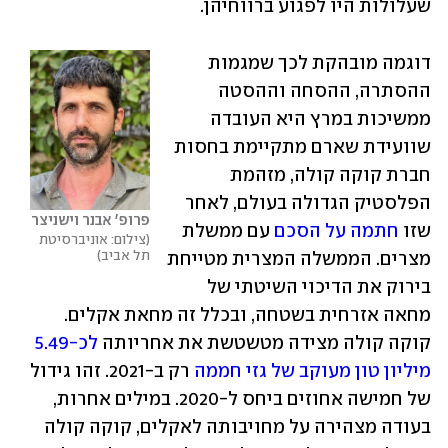
שעלולות היו לפגוע ברווחיהן. 
דוגמה מובהקת לכך שמגמות 
ההסתרה, ההסחה וההסטה 
ממשיכות במרץ היא העובדה 
שוועידת שארם מתקיימת בחסות 
חברת קוקה קולה, מזהמת 
הפלסטיק הגדולה בעולם, לאחר 
פרופ' אבנר וישניצר 
שזו 
חתמה על הסכם
 עם ממשלת 
צילום: אוניברסיטת 
תל אביב
מצרים. הממשלה המצרית מטייחת 
בירוק את הדיכוי השיטתי של 
מחאה אזרחית בשטחה, ובכלל זה מחאת אקלים. 
קוקה קולה מצידה מטשטשת את אחריותה 
לכ-5.49 
מיליון טון מעוקב של גזי חממה
 רק ב-2021. זהו גידול 
של חמישה אחוזים ביחס ל-2020. במילים אחרות, 
בעודה מצהירה על מחויבותה לאקלים, קוקה קולה 