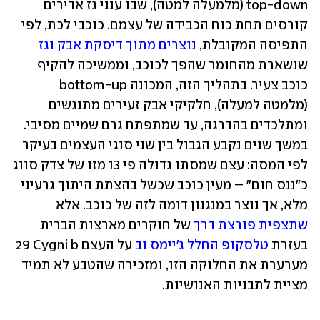
top-down (מלמעלה למטה), שבו ענני גז אדירים 
קורסים תחת כוח הכבידה של עצמם. כוכבי לכת, לפי 
התפיסה המקובלת, 
נוצרים מתוך דיסקת אבק וגז 
שנשארת מהחומר שהפך לכוכב, וממשיכה להקיף 
כוכב צעיר. בתהליך הזה, המכונה bottom-up 
(מלמטה למעלה), חלקיקי אבק זעירים מתנגשים 
ומתלכדים בהדרגה, עד שמתפתח גרם שמיים מסיבי. 
במשך שנים נקבע הגבול בין שני סוגי העצמים בעיקר 
לפי המסה: עצם שמסתו גדולה פי 13 מזו של צדק סווג 
כ"ננס חום" – מעין כוכב שכשל בהצתת היתוך גרעיני 
מלא, אך נוצר במנגנון דומה לזה של כוכב. אלא 
שתצפית פורצת דרך
 של חוקרים מארצות הברית 
בעזרת 
טלסקופ החלל ג'יימס וב
 על העצם ‎29 Cygni b‏ 
מערערת את החלוקה הזו, ומזכירה שהטבע לא תמיד 
מציית לתבניות האנושיות.