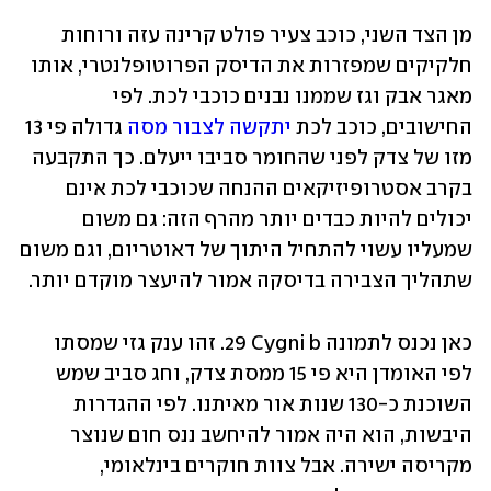
מן הצד השני, כוכב צעיר פולט קרינה עזה ורוחות 
חלקיקים שמפזרות את הדיסק הפרוטופלנטרי, אותו 
מאגר אבק וגז שממנו נבנים כוכבי לכת. לפי 
החישובים, כוכב לכת 
יתקשה לצבור מסה
 גדולה פי 13 
מזו של צדק לפני שהחומר סביבו ייעלם. כך התקבעה 
בקרב אסטרופיזיקאים ההנחה שכוכבי לכת אינם 
יכולים להיות כבדים יותר מהרף הזה: גם משום 
שמעליו עשוי להתחיל היתוך של דאוטריום, וגם משום 
שתהליך הצבירה בדיסקה אמור להיעצר מוקדם יותר.
כאן נכנס לתמונה ‎29 Cygni b‏. זהו ענק גזי שמסתו 
לפי האומדן היא פי 15 ממסת צדק, וחג סביב שמש 
השוכנת כ-130 שנות אור מאיתנו. לפי ההגדרות 
היבשות, הוא היה אמור להיחשב ננס חום שנוצר 
מקריסה ישירה. אבל צוות חוקרים בינלאומי, 