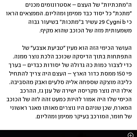
ה”מתכתיות” של העצם – אסטרונומים מכנים 
"מתכת" כל יסוד כבד ממימן ומהליום. הממצאים הראו 
כי ‎29 Cygni b‏ עשיר ב”מתכות” בשיעור גבוה 
משמעותית מזה של הכוכב שהוא מקיף.
העושר הכימי הזה הוא מעין "טביעת אצבע" של 
התפתחות בתוך הדיסקה שכוכב הלכת נוצר ממנה. 
כדי לצבור כמות כה גדולה של יסודות כבדים – בערך 
פי 150 ממסת כדור הארץ – העצם היה צריך להתחיל 
כליבה מוצקה שספחה אליה סלעים ואבק מהסביבה. 
אילו היה נוצר מקריסה ישירה של ענן גז, ההרכב 
הכימי שלו היה אמור להיות כמעט זהה לזה של הכוכב 
המארח, שכן שניהם היו נוצרים מאותו מאגר ראשוני 
של חומר, המורכב בעיקר ממימן ומהליום.