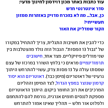
עוד כתבות באתר מכון דוידסון לחינוך מדעי:

סדר אינטרנטי חדש
כן, אבל… מה לא בהכרח מדויק באזהרות ממזון 
תעשייתי?
הקור שמדליק את האור
כדי להבין את חשיבות התגלית, צריך להתחיל במקורו 
של "גבול 13 המסות". הגבול הזה נולד מהצטלבות בין 
שני מודלים פיזיקליים. מצד אחד, 
חישובים 
תרמודינמיים
 מראים כי בלחץ השורר במרכזו של עצם 
שמסתו עולה על 13 מסות צדק, עשוי להתרחש היתוך 
גרעיני של דאוטריום (מימן כבד). 
דאוטריום הוא יסוד 
קדמון שנוצר במפץ הגדול
, לצד המימן וההליום 
המרכיבים את רוב החומר ביקום. היתוך הדאוטריום 
מספקת לננסים חומים אנרגיה, גורמת להם להתחמם 
ולפלוט אור חלש – תהליך שאינו אמור להתרחש 