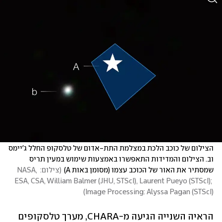
הצילום של כוכב הלכת במצלמת התת-אדום של טלסקופ החלל ג'יימס 
וב. הצילום והמדידות התאפשרו באמצעות שימוש במעין תריס 
שמסתיר את האור של הכוכב עצמו (מסומן באות A)
(
צילום: NASA, 
ESA, CSA, William Balmer (JHU, STScI), Laurent Pueyo (STScI); 
)
Image Processing: Alyssa Pagan (STScI)
הראיה השנייה הגיעה מ-CHARA, מערך טלסקופים 