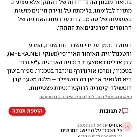
בתיאור מנגנון ההתדרדרות של ההתקן אלא מציעים 
מתווה לבלימתו. בלימתה של נדידת היונים מושגת 
באמצעות שליטה מבוקרת על רמות האנרגיה של 
החומרים המרכיבים את ההתקן. 
המחקר נתמך על ידי משרד החדשנות, המדע 
והטכנולוגיה; האיחוד האירופי (מענקי M-ERA.NET); 
קרן אדליס באמצעות תוכנית האנרגיה ע"ש גרנד 
בטכניון; ומרכז אולנדורף מינרבה בטכניון. ספיר ביטון 
היא מלגאית אריאן דה רוטשילד – מלגה מטעם קרן 
רוטשילד-קיסריה לדוקטורנטיות מצטיינות. 
מצאתם טעות? כתבו לנו | המייל האדום גם בווטסאפ
7
תגובות
הוספת תגובה
אנונימי
04:59 | 20.07.23
אנ
כל הכבוד על ההישג המרשים
להצטרף לדיון
2
0