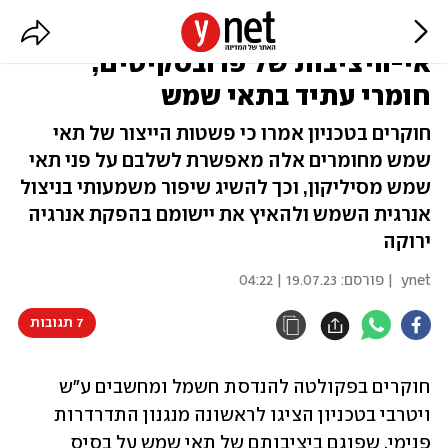
זוהה מודל המתאר את מנגנון
אי-היציבות של פרובסקיטים,
חומרי עתיד בתאי שמש
חוקרים בטכניון אמרו כי פשטות הייצור של תאי
שמש מחומרים אלה מאפשרת לשלבם על פני תאי
שמש מסיליקון, וכך להשיג שיפור משמעותי בניצול
אנרגית השמש ולהאיץ את יישומם בהפקת אנרגיה
ירוקה
ynet
| פורסם:
19.07.23 | 04:22
7 תגובות
חוקרים בפקולטה להנדסת חשמל ומחשבים ע"ש 
ויטרבי בטכניון הציגו לראשונה מנגנון התדרדרות 
פנימי, שפוגם ביציבותם של תאי שמש על בסיס 