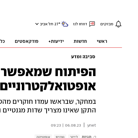
מבזקים
דווחו לנו
°
27
תל אביב
ראשי
חדשות
ידיעות+
פודקאסטים
כל
סביבה ומדע
הפיתוח שמאפשר א
אופטואלקטרוניים
במחקר, שבראשו עמדו חוקרים מהטכי
התקן שאינו מצריך שדות מגנטיים 
|
06.08.23 | 09:23
ynet
תגיות
לייזר
טכניון
אופטיקה