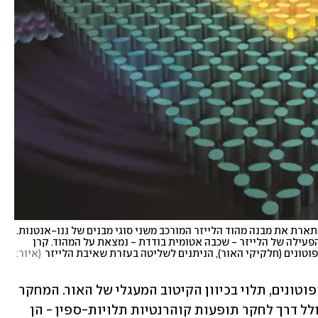
איור מדעי - לייזר ספין בסקאלה אטומית: התמונה מתארת את מבנה מהוד הלייזר המורכב משני סוגי מבנים של ננו-אנטנות. 
הקרינה כלואה במבנה הפנימי בלבד (צהוב). השכבה הפעילה של הלייזר - שכבה אטומית בודדת - נמצאת על המהוד. קרן 
וטונים (חלקיקי האור), הניתנים לשליטה בעזרת שאיבת הלייזר
(
איור: 
הספין, שהוא התנע הזוויתי הפנימי של הפוטונים, תלוי בכיוון הקיטוב המעגלי של האור. המחקר 
מנצל את התכונה הזאת של הפוטונים, סולל דרך לחקר תופעות קוהרנטיות תלויות-ספין - הן 