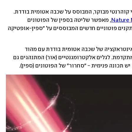
חוקרים בטכניון פיתחו לייזר ספין-אופטי קוהרנטי מבוקר, המבוסס על שכבה אטומית בודדת. 
, מאפשר שליטה בספין של הפוטונים 
הנפלטים מחומר דו-ממדי וסולל דרך להתקנים פוטוניים חדשים המבוססים על "ספין-אופטיקה 
התגלית של חוקרי הטכניון מבוססת על אינטראקציה של שכבה אטומית בודדת עם מהוד 
דו-ממדי, הממומש בעזרת ננוטכנולוגיה מתקדמת. לגלים אלקטרומגנטיים (אור) המתנהגים גם 
ש תכונה פנימית - "סחרור" של הפוטונים (ספין). 