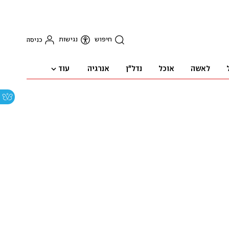
חיפוש
נגישות
כניסה
עוד
לאשה
אוכל
נדל"ן
אנרגיה