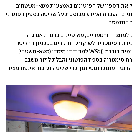
חדש בשם ספין-אופטיקה, המאפשר לנצל את הספין של הפוטונים באמצעות מטא-משטחים 
לטובת העברה ועיבוד מידע בשבבים פוטוניים. העברת המידע מבוססת על שליטה בספין הפוטוני 
הננומטר.
ד"ר קישו רונג הסביר כי "חומרים מוליכים למחצה דו-ממדיים, מאופיינים ברמות אנרגיה 
שהפליטה מהם תלוית ספין, זאת בשל שבירת הסימטריה לשיקוף. החוקרים בטכניון החליטו 
לנצל את התכונה הזאת ולצמד שכבה אטומית בודדת ((WS2 למהוד דו מימדי (מטא-משטחי) 
המבוסס על ננו אנטנות שמאפשרות שבירת סימטריה בספין הפוטוני וקבלת לייזר משבב 
בסקאלה אטומית המאפשר מקור אור קוהרנטי ומונוכרומטי תוך כדי שליטה ועיבוד אינפורמציה 