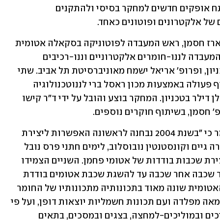
בהקשר קלאסי והן בהקשר קוונטי - ופותח אופקים חדשים למחקר בסיסי ולהתקנים 
של אלקטרונים ופוטונים כאחד. 
המחקר נערך בקבוצת המחקר של פרופ' ארז חסמן, ראש המעבדה לפוטוניקה בסקאלה אטומית 
בטכניון, בשיתוף פרופ' אלעד קורן, ראש המעבדה לננו-חומרים אלקטרוניים וננו-רכיבים 
בפקולטה למדע והנדסה של חומרים בטכניון, ופרופ' אריאל ישמח מאוניברסיטת תל אביב. שתי 
קבוצות המחקר מהטכניון מקיימות שיתוף פעולה באמצעות מכון ראסל ברי לננוטכנולוגיה 
בטכניון (RBNI) ומרכז הקוואנטום ע''ש הלן דילר בטכניון. המחקר בוצע והובל על ידי ד"ר קישו 
' חסמן, בשיתוף חוקרים נוספים.
מהם חומרים דו-ממדיים? פרופ' קורן אמר כי "בשנת 2004 נבחנה לראשונה האפשרות ליצירת 
שכבה אטומית בודדת כשהפיזיקאים אנדרה גיים וקונסטנטין נובוסלוב, לימים חתני פרס נובל 
בפיזיקה (2010), פיתחו שיטה פשוטה ליצירת שכבות בודדות של אטומי פחמן. השניים הצמידו 
נייר דבק לפיסת גרפיט וקילפו את החומר שכבה אחר שכבה עד להשגת שכבת אטומים בודדת 
המכונה גרפן. הם הראו ששכבת החומר האטומית שונה מאוד בתכונותיה מתכונותיו של החומר 
בצורתו התלת-ממדית. זהו חומר חזק פי מאה מפלדה ועם תכונות חשמליות יוצאות דופן, ועל פי 
ההערכות הוא צפוי לחולל מהפכה במוליכים ובמוליכים-למחצה, בצגים ובמסכים, בתאים 