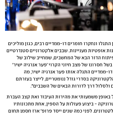
פרופ' חסמן הוסיף: "בעקבות גילוי הגרפן התגלו ונחקרו חומרים דו-ממדיים רבים, כגון מוליכים 
למחצה שונים, שמאפשרים לקבל גם תכונות אופטיות מעניינות. שבבים אלקטרוניים סטנדרטיים 
מבוססים על סיליקון, המגביל מאוד את פיתוח הדור הבא של המחשבים, שמחייב שילוב של 
אלקטרוניקה ופוטוניקה, וזאת בין השאר בשל חסרונו של מצב חיוני הקרוי 'פער אנרגיה ישיר' 
בסיליקון. להפתעתנו, במוליכים-למחצה דו-ממדיים התגלה אותו פער אנרגיה ישיר, מה 
שמאפשר לשלב באמצעותם פוטוניקה ואלקטרוניקה בסדרי גודל ננומטריים, לייצר בעזרתם 
 ולסלול דרך לדורות הבאים של השבבים".
כדי למזער את השבב האלקטרוני ולהגדיל באופן משמעותי את מהירות העיבוד ואת קצב העברת 
המידע, הגישה המקובלת כיום היא ספינטרוניקה - ביצוע פעולות על הספין, אחת מתכונותיו 
החשובות של האלקטרון, ולא על זרם האלקטרונים. לפני כמה שנים ייסד פרופ' ארז חסמן תחום 