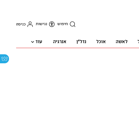
חיפוש
נגישות
כניסה
עוד
לאשה
אוכל
נדל"ן
אנרגיה