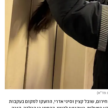
: מד"א
)
האירוע התרחש כאשר חובשות רפואת החירום, שובל קצין וסיגי אדרי, הוזעקו למקום בעקבות 