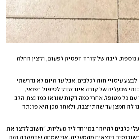
אלא שזמן קצר לאחר החילוץ חלה תפנית נוספת. ליבה של קורה הפסיק לפעום, וקצין החלה 
"לפני כמה שנים למדתי באופן פרטי כיצד לבצע עיסויי חזה לכלבים, אבל עד היום לא נדרשתי 
להשתמש בידע הזה", סיפרה קצין. "כשהבנתי שבעליה של קורה אינו זקוק לטיפול רפואי, 
נלחמתי על חייה בדיוק כפי שהייתי עושה עם כל מטופל. אחרי כמה דקות שנראו כמו נצח, הלב 
שלה שב לפעום. היא חזרה להכרה, הענקנו לה חמצן עד שהתייצבה, ולאחר מכן היא פונתה 
קצין ניצלה את ההזדמנות כדי להזכיר לבעלי כלבים להיזהר במיוחד ליד מעליות. "חשוב לקצר את 
הרצועה ולהחזיק את הכלב קרוב אליכם כשנכנסים ויוצאים מהמעלית. אני שמחה שהמקרה הזה 