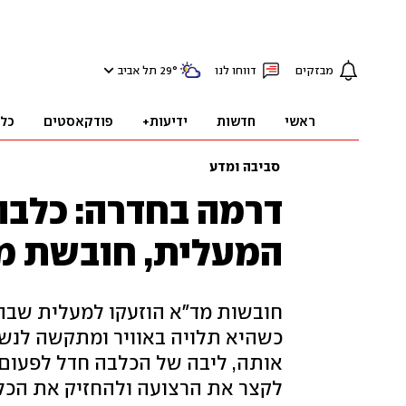
מבזקים
דווחו לנו
°
29
תל אביב
ראשי
חדשות
ידיעות+
פודקאסטים
כל
סביבה ומדע
דרמה בחדרה: כלבה 
המעלית, חובשת מד
חובשות מד"א הוזעקו למעלית שבה 
כשהיא תלויה באוויר ומתקשה לנשו
אותה, ליבה של הכלבה חדל לפעום 
לקצר את הרצועה ולהחזיק את הכלב