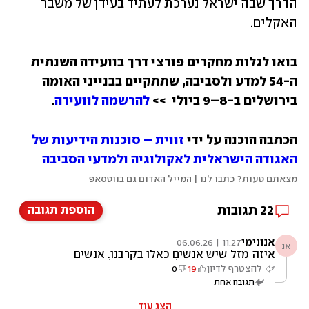
הדרך שבה ישראל נערכת לעתיד בעידן של משבר 
האקלים.
בואו לגלות מחקרים פורצי דרך בוועידה השנתית 
ה-54 למדע ולסביבה, שתתקיים בבנייני האומה 
בירושלים ב-8–9 ביולי  >> 
להרשמה לוועידה
.
הכתבה הוכנה על ידי 
זווית – סוכנות הידיעות של 
האגודה הישראלית לאקולוגיה ולמדעי הסביבה
מצאתם טעות? כתבו לנו | המייל האדום גם בווטסאפ
22
תגובות
הוספת תגובה
אנונימי
11:27 | 06.06.26
אנ
איזה מזל שיש אנשים כאלו בקרבנו. אנשים
שחושבים מרחבית, ולא פתרונות של כאן ועכשיו
להצטרף לדיון
19
0
שמנציחים בעיות מסובכות הרבה יותר
תגובה אחת
הצג עוד