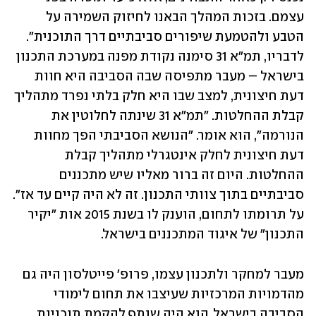
עצמם. בזכות המהלך הבאנו לחיזוק השמירה על 
הטבע ולהטמעת שיפורים סביבתיים דרך התוכנית". 
לדבריו, תמ"א 31 סימנה נקודת מפנה במערכת התכנון 
בישראל – מעבר מתפיסה שבה הסביבה היא חוות 
דעת חיצונית, למצב שבו היא חלק בלתי נפרד מתהליך 
קבלת ההחלטות. "תמ"א 31 שינתה לחלוטין את 
הנורמה", הוא אומר. "הנושא הסביבתי הפך מחוות 
דעת חיצונית לחלק אינטגרלי מתהליך קבלת 
ההחלטות. היום זה ברור מאליו שיש מתכננים 
סביבתיים בתוך צוותי התכנון. זה לא היה קיים עד אז". 
על תרומתו לתחום, הוענק לו בשנת 2015 אות "יקיר 
התכנון" של איגוד המתכננים בישראל.
מעבר למחקר ולתכנון עצמו, פרופ' פייטלסון היה גם 
מהדמויות המרכזיות שעיצבו את תחום לימודי 
הסביבה בישראל. הוא היה שותף להקמת תוכניות 