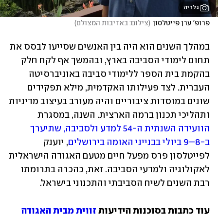
גלריה
פרופ' ערן פייטלסון
(
צילום: באדיבות המצולם
)
במהלך השנים הוא היה בין האנשים שסייעו לבסס את 
תחום לימודי הסביבה בארץ, ובהמשך אף לקח חלק 
בהקמת בית הספר ללימודי סביבה באוניברסיטה 
העברית. לצד פעילותו האקדמית, מילא תפקידים 
שונים במוסדות ציבוריים והיה מעורב בעיצוב מדיניות 
ותהליכי תכנון ברמה הארצית. השנה, במסגרת 
הוועידה השנתית ה-54 למדע ולסביבה, שתיערך 
ב-8–9 ביולי בבנייני האומה בירושלים
, יוענק 
לפייטלסון פרס מפעל חיים מטעם האגודה הישראלית 
לאקולוגיה ולמדעי הסביבה. זאת, כהכרה בתרומתו 
רבת השנים לשיח הסביבתי והתכנוני בישראל.
עוד כתבות בסוכנות הידיעות 
זווית מבית האגודה 