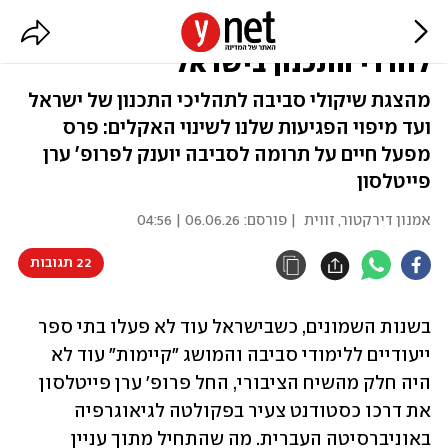
פרס לאיש שהכניס את הסביבה
לחדרי התכנון בישראל
מהצגת שיקולי סביבה לתהליכי התכנון של ישראל
ועד מיפוי הפגיעות שלנו לשינוי האקלים: פרס
מפעל חיים על תרומה לסביבה יוענק לפרופ' ערן
פייטלסון
אמנון דירקטור, זווית
| פורסם:
06.06.26 | 04:56
22 תגובות
בשנות השמונים, כשבישראל עוד לא פעלו בתי ספר 
ייעודיים ללימודי סביבה והמושג "קיימות" עוד לא 
היה חלק מהשיח הציבורי, החל פרופ' ערן פייטלסון 
את דרכו כסטודנט צעיר בפקולטה לגיאוגרפיה 
באוניברסיטה העברית. מה שהתחיל מתוך עניין 