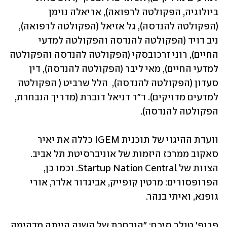
ביולוגיה, הפקולטה לרפואה), אריאלה נוימן 
(הפקולטה להנדסה), גל אזיאל (הפקולטה לרפואה), 
ניב דויד (הפקולטה להנדסה והפקולטה למדעי 
החיים), רוני זרכובסקי (הפקולטה להנדסה והפקולטה 
למדעי החיים), מאי ליבר (הפקולטה להנדסה), דין 
סעדון (הפקולטה להנדסה),  הלל שרביט ( הפקולטה 
למדעים מדויקים). ד"ר דניאל דוברת (מדריך הנבחרת, 
הפקולטה להנדסה).	
וועדת ההיגוי של תוכנית IGEM כללה את יאיר 
סאקוב ממרכז היזמות של אוניברסיטת תל אביב. 
הצוות של Startup Nation Central. וכמו כן, 
הפרופסורים: מרטין קופייק, אביגדור אלדר, אורי 
גופנא, ואיתי בנהר. 
פרופ' טולר סיכם: "הנבחרת של השנה הייתה מדהימה 