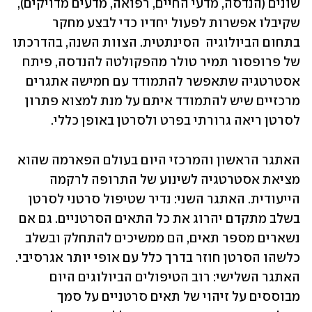
שונים (הנדסה, מדעי החיים, רפואה, מדעים מדויקים), 
שקיבלו אפשרות לפעול יחדיו כדי לבצע מחקר 
בתחום הביולוגיה  הסינתטית. הצוות השנה, בהדרכתו 
של פרופסור תמיר טולר מהפקולטה להנדסה, פיתח 
אסטרטגיה שתאפשר להתמודד עם חמישה אתגרים 
מרכזיים שיש להתמודד איתם על מנת למצוא פתרון 
לסרטן ריאה גרורתי בפרט ולסרטן באופן כללי. 
האתגר הראשון והמרכזי היום בעולם הפארמה שהוא 
מציאת אסטרטגיה לשינוע של התרופה לרקמה 
הייעודית. האתגר השני: נדיר שטיפול סרטני לסרטן 
בשלב מתקדם יהרוג את כל התאים הסרטניים. גם אם 
נשארים מספר תאים, הם ממשיכים להתחלק ובשלב 
כלשהו הסרטן חוזר בדרך כלל עם אופי יותר אגרסיבי. 
האתגר השלישי: רוב הטיפולים הביולוגים היום 
מבוססים על זיהוי של תאים סרטניים על סמך 