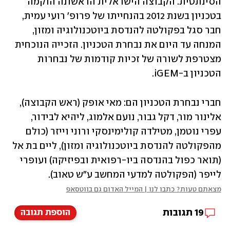
הסינתטית. הקבוצה הישראלית הראשונה הוקמה 
בטכניון בשנת 2012 בהנחייתו של פרופ' רועי עמית, 
חבר סגל בפקולטה להנדסת ביוטכנולוגיה ומזון, 
המנחה עד היום את נבחרת הטכניון. הזכייה הנוכחית 
מצטרפת לשורה של זכיות קודמות של נבחרות 
הטכניון ב-iGEM. 
חברי נבחרת הטכניון הם: מאי אופק (ראש הקבוצה), 
אלינור מור, דקל גבור, נועם אלמוג, ליהיא לבידור, 
עפרי נוטמן, מטילדה קולימינסקי ורוני וייזר (כולם 
מהפקולטה להנדסת ביוטכנולוגיה ומזון), ליים בת אל 
(תואר כפול בהנדסה ביו-רפואית ובפיזיקה) ועופרי 
לייפר (הפקולטה למדעי המחשב ע"ש טאוב). 
מצאתם טעות? כתבו לנו | המייל האדום גם בווטסאפ
19
תגובות
הוספת תגובה