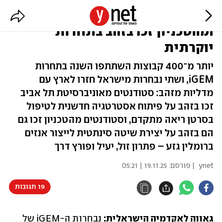
סטודנטים מאוניברסיטת תל אביב
ומהטכניון זכו בזהב בתחרות
יוקרתית
יותר מ־400 קבוצות השתתפו השנה בתחרות
iGEM, ושתי נבחרות מישראל חזרו לארץ עם
מדליות מזהב: סטודנטים מאוניברסיטת תל אביב
זכו בזהב על פיתוח אסטרטגיה חדשנית לטיפול
בסרטן ריאה מתקדם, וסטודנטים מהטכניון זכו גם
הם בזהב על יצירת שיטה סינתטית לייצור אנזים
ברומלין גזע – פתרון זול, יעיל ופורץ דרך
ynet
| פורסם:
19.11.25 | 05:21
19 תגובות
גאווה לאקדמיה הישראלית: 
נבחרות ה-iGEM של 