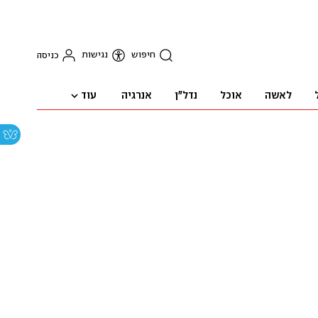
חיפוש
נגישות
כניסה
עוד
לאשה
אוכל
נדל"ן
אנרגיה