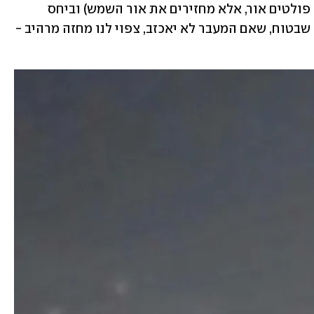
מהלווייניים ביחס לשמש (הלוויינים אינם פולטים אור, אלא מחזירים את אור השמש) וביחס 
לצופים, אך שווה לנסות לצפות בהם. מה שבטוח, שאם המעבר לא יאכזב, צפוי לנו מחזה מרהיב - 