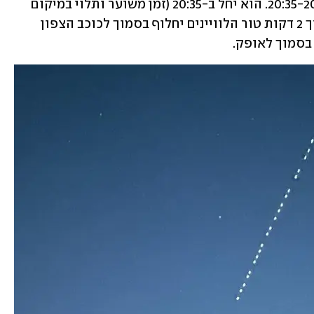
הערב (ה') המעבר יתרחש בין השעות 20:35-20:40. הוא יחל ב-20:35 (זמן משוער ותלוי במיקום 
הצופה בישראל) מכיוון צפון-מערב, ובתוך 2 דקות טור הלוויינים יחלוף בסמוך לכוכב הצפון 
 בסמוך לאופק. 