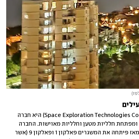
לפז
)
חברת SpaceX ובשמה המלא (Space Exploration Technologies Corporation) היא חברה 
אמריקנית המפעילה שירותי שיגור לחלל ומפתחת חלליות מטען וחלליות מאוישות. החברה 
נוסדה ב־2002 על ידי היזם אילון מאסק ומאז פיתחה את המשגרים פאלקון 1 ופאלקון 9 (אשר 