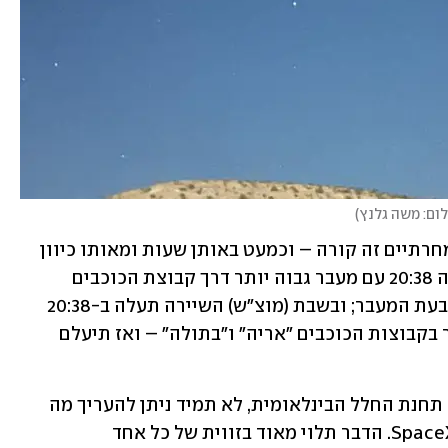
ום: משה גלנץ
)
ולמי שלא יצליח לצפות הערב, גם מחר ומחרתיים זה קורה – וכמעט באותן שעות ומאותו כיוון 
בשמיים. ביום שישי הלוויינים יעברו בשעה 20:38 עם מעבר גבוה יותר דרך קבוצת הכוכבים 
"הדובה הגדולה" שתהיה במרכז השמיים בעת המעבר; ובשבת (מוצ"ש) השיירה תעלה ב-20:38 
מאותו כיוון, אך תנוע לכיוון דרום ותעבור בקבוצות הכוכבים "אריה" ו"בתולה" – ואז תיעלם 
חשוב לזכור: בניגוד למעברים הנראים של תחנת החלל הבינלאומית, לא תמיד ניתן להעריך מה 
תהיה הבהירות של הלוויינים של חברת SpaceX. הדבר תלוי מאוד בזווית של כל אחד 