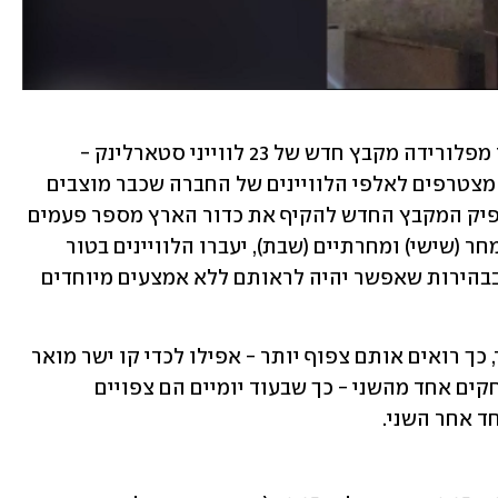
היום (ה') לפנות בוקר (שעון ישראל) שוגר מפלורידה מקבץ חדש של 23 לווייני סטארלינק - 
לווייני האינטרנט של חברת SpaceX. הם מצטרפים לאלפי הלוויינים של החברה שכבר מוצבים 
בחלל סביב כדור הארץ. מאז ששוגרו, הספיק המקבץ החדש להקיף את כדור הארץ מספר פעמים 
(כשעה וחצי לכל הקפה), והערב (יום ה'), מחר (שישי) ומחרתיים (שבת), יעברו הלוויינים בטור 
צפוף מעל שמי ישראל - בזמן המתאים, ובבהירות שאפשר יהיה לראותם ללא אמצעים מיוחדים 
 ככל שזמן הצפייה סמוך לשיגור, כך רואים אותם צפוף יותר - אפילו לכדי קו ישר מואר 
שנע בכיפת השמיים. בכל סיבוב הם מתרחקים אחד מהשני - כך שבעוד יומיים הם צפויים 
ד אחר השני.