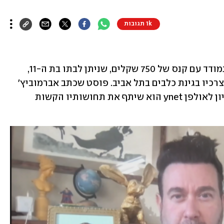
1k תגובות
יובל אברמוביץ' מצא את עצמו נאלץ להתמודד עם קנס של 750 שקלים, שניתן לבתו בת ה-11, 
שלא הבחינה בזמן שהכלב שלה עשה את צרכיו בגינת כלבים בתל אביב. פוסט שכתב אברמוביץ' 
גרר תמיכה רבה ואלפי סימוני לייק. בריאיון לאולפן ynet הוא שיתף את תחושותיו הקשות 