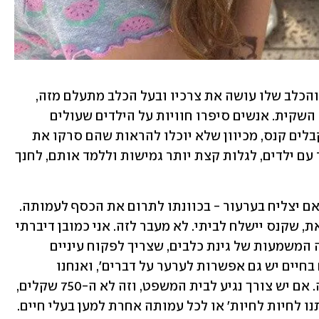
לדבריו, "יש הבדל בין אדם שהולך ברחוב והכלב שלו עושה את צרכיו ובעל הכלב מתעלם מזה, 
לבין אדם שלא יודע, לא שם לב, נקרעה לו השקית. אנשים סיפרו חוויות על הילדים שעולים 
לאוטובוס והבטרייה נגמרת להם, והם מקבלים קנס, מכיוון שלא יוכלו להראות שהם סרקו את 
קוד הנסיעה. אני חושב שיש מקום, בעיקר עם ילדים, לגלות קצת יותר גמישות וללמד אותם, לחנך 
אברמוביץ' אמר כי הקנס טרם הגיע, אבל אם יצליח בערעור - בכוונתו לתרום את הכסף לעמותה. 
"קיבלתי איזו מין הודעת טקסט גנרית כזאת, שקנס יישלח לביתי. לא מעבר לזה. אני כמובן דיברתי 
על זה עם הבת שלי, כמובן הסברתי לה מה המשמעות של גינת כלבים, שצריך לפקוח עיניים 
והכול. גם אמרתי לה, 'את יודעת, לפעמים בחיים יש גם אפשרות לערער על דברים', ואנחנו 
לחלוטין, אני מתכוון לערער על הדבר הזה. אם יש צורך נגיע לבית המשפט, וזה לא ה-750 שקלים, 
כי אם נזכה, אני מתחייב לתרום אותם, ל'תנו לחיות לחיות' או לכל עמותה אחרת למען בעלי חיים. 