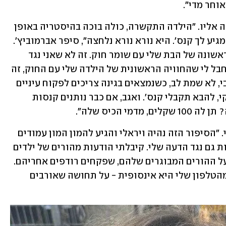
וחר מדי". 
הוא הוסיף כי לאחר המקרה בתו התקשרה אליו. "הילדה התקשרה, כולה בוכה בהיסטריה באופן 
טבעי, כי אמרו לה ש'ידברו עם אבא שלך ומגיע לך קנס'. היא נורא נורא נלחצה", סיפר אברמוביץ'. 
"אני חושב שחבל ועצוב לי שזו החוויה הראשונה של הבת שלי עם שומר חוק. זה לא שאני נגד 
פקחים ולא נגד העירייה והמשטרה, אבל חבל לי שהחוויה הראשונית של הילדה שלי עם החוק, זה 
בצורה כזאת. היה אפשר לומר לה 'תקשיבי, לא שמת לב, כשנמצאים בגינה צריכים לפקוח עיניים 
ולא לדבר עם חברה, בואי תאספי את הקקי, להבא תקבלי קנס'. ואגב, אם כבר נותנים קנסות 
י הכיס שלה".
אברמוביץ' סיפר כי הפוסט הפך לוויראלי. "הסיפור הזה נהיה ויראלי והגיע להמון המון עמודים 
וקיבל המון המון תגובות, כולל אגב תגובות גם נגד הדעה שלי. קיבלתי הודעות מהורים של ילדים 
שחוו דבר דומה או של אנשים שכתבו לי על ההורים המבוגרים שלהם, שפקחים רודפים אחריהם. 
כמות הסיפורים שאני יכול לספר לך רק מהטלפון שלי היא אינסופית - על תחושה שאורבים 