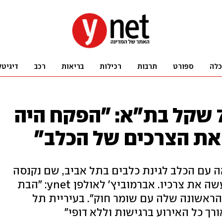
כלה
ספורט
תרבות
רכילות
בריאות
רכב
דיגיטל
בת 11 נקנסה ב-750 שקל בת"א: "הפקח היה
את הצרכים של הכלב"
ה עם הכלב לגינת כלבים בתל אביב, שם נקנסה
לאחר שלא שמה לב שבעל החיים עשה את צרכיו. אברמוביץ' לאולפן ynet: "הבת
 הראשונה שלה עם שומר חוק". בעיריית תל
רך כל האירוע ברגישות וללא דופי"