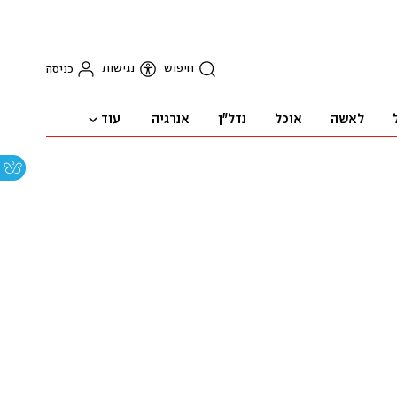
חיפוש
נגישות
כניסה
עוד
לאשה
אוכל
נדל"ן
אנרגיה