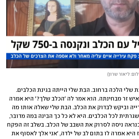
לום: ליאור שרון
)
אברמוביץ' סיפר על המקרה: "זה לא שהבת שלי הלכה ברחוב. הבת שלי הייתה בגינת הכלבים. 
היא לא הבחינה בדבר. פתאום ניגש אליה איש זר מבחינתה. הוא אמר לה 'הכלב שלך?' היא אמרה 
לו 'כן, מי אתה?' הפקח אמר שהוא מהעירייה וביקש לבדוק את הכלב. הבת שלי שאלה אותו מה 
הוא צריך לבדוק, והפקח ענה שזו בדיקה שגרתית לכל הכלבים. היא לא כל כך הבינה במה מדובר, 
וכך גם החברה שלה שהייתה שם. הפקח כנראה ניסה לסרוק את השבב של הכלב. בשלב זה הפקח 
אמר שהכלב שלה עשה צרכים בשיחים, אז היא אמרה לו בתום לב של ילדה, 'אני אלך לאסוף את 