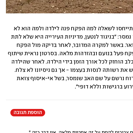
ומה אומרים בעיריית תל אביב? שם לא התייחסו לשאלה למה הפקח פנה לילדה ולמה הוא לא 
איפשר לה לאסוף את הצרכים. מהעירייה נמסר: "בניגוד לנטען, מדיניות העירייה היא שלא לתת 
דוחות לילדים, אלא להעבירם להורים בדואר. באשר למקרה המדובר, לאחר בדיקה מול הפקח 
וצפייה בסרטון מצלמת הגוף, עולה כי הפקח פעל בנועם ובהזדהות מלאה. בסרטון נראית שיתוף 
פעולה מצד הילדות, שנשארו רגועות, והכלב הוחזק לכל אורך הזמן בידי הילדה. לאחר שהילדה 
לא הצליחה לסרוק את השבב, הפקח ביקש את רשותה לנסות בעצמו - אך גם ניסיונו לא צלח. 
בעקבות זאת ביקש את פרטי ההורים, והדוח נרשם על שם האב שנמסר, בשל אי-איסוף צואת 
וע ברגישות וללא דופי".
הוספת תגובה
 צריכים לקחת על זה אחריות מלאה. אין דבר כזה "לא הבחינה" א