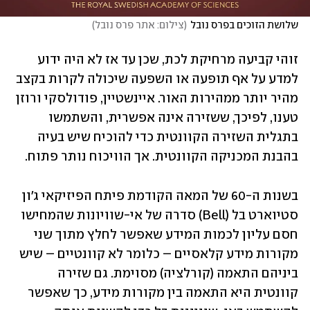
שלושת הזוכים בפרס נובל
(
צילום: אתר פרס נובל
)
זוהי קביעה מרחיקת לכת, שכן עד אז לא היה ידוע 
למדע על אף תופעה או השפעה שיכולה לקרות בקצב 
מהיר יותר ממהירות האור. איינשטיין, פודולסקי ורוזן 
טענו, לפיכך, ששזירה אינה אפשרית, והשתמשו 
בתגלית השזירה הקוונטית כדי להוכיח שיש בעיה 
בהבנת המכניקה הקוונטית. אך הוויכוח נותר פתוח.
בשנות ה-60 של המאה הקודמת פיתח הפיזיקאי ג'ון 
סטיוארט בל (Bell) סדרה של אי-שוויונות שהמחישו 
חסם עליון לכמות המידע שאפשר לחלץ מתוך שני 
מקורות מידע קלאסיים – כלומר לא קוונטיים – שיש 
ביניהם התאמה (קורלציה) מסוימת. גם שזירה 
קוונטית היא התאמה בין מקורות מידע, כך שאפשר 