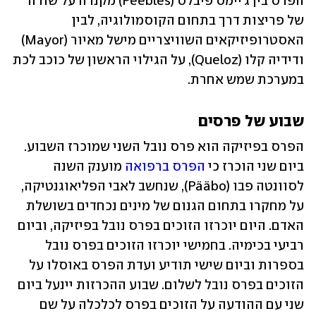
הפרס בין ג'יימס פיבלס (Peebles) מקנדה על שורה 
של פריצות דרך בתחום הקוסמולוגיה, לבין 
האסטרופיזיקאים השוויצריים מישל מאיור (Mayor) 
ודידיה קלו (Queloz), על הגילוי הראשון של כוכב לכת 
במערכת שמש אחרת.
שבוע של פרסים
הפרס בפיזיקה הוא פרס נובל השני שמוכרז השבוע. 
ביום שני הוכרז כי 
הפרס ברפואה
 מוענק השנה 
לסוונטה פבו (Pääbo), שנחשב לאבי הפליאוגנטיקה, 
על מחקרו בתחום הגנום של מינים נכחדים בשושלת 
האדם. היום יוכרזו הזוכים בפרס נובל בפיזיקה, וביום 
רביעי בכימיה. בחמישי יוכרזו הזוכים בפרס נובל 
בספרות וביום שישי תודיע ועדת הפרס באוסלו על 
הזוכים בפרס נובל לשלום. שבוע ההכרזות יינעל ביום 
שני עם ההודעה על הזוכים בפרס לכלכלה על שם 