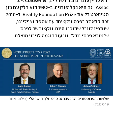
הוא עדיין עובד בחברה שהקים, J.F. Clauser & 
Assoc., גם היא בקליפורניה. ב-1982 הוא חלק עם ג'ון 
סטיוארט בל את Reality Foundation Prize. ב-2010 
זכה קלאוזר בפרס וולף יחד עם אספה וציילינגר, 
שותפיו לנובל שהוכרז היום. וולף נחשב לפרס 
ש"מנבא פרסי נובל", וזו עוד דוגמה לניבוי מוצלח. 
שלושת הפרופסורים זכו בעבר גם פרס וולף הישראלי
(
צילום: אתר 
פרס נובל
)