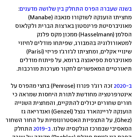
בשנה שעברה הפרס התחלק בין שלושה מדענים
: 
מחציתו הוענקה לשוקורו מנאבה (Manabe) 
מאוניברסיטת פרינסטון בארצות הברית ולקלאוס 
הסלמן (Hasselmann) ממכון מקס פלנק 
למטאורולוגיה בהמבורג, שפיתחו מודלים לחיזוי 
שינויי אקלים, ומחציתו לג'ורג'ו פריזי (Parisi) 
מאוניברסת ספיאנצה ברומא, על פיתוח מודלים 
תיאורטיים המאפשרים לחקור מערכות מורכבות. 
ב-2020
 זכה רוג'ר פנרוז (Penrose) בחצי מהפרס על 
אינטרפרטציה מחודשת לתורת היחסות שמראה כי 
חורים שחורים יכולים להתקיים, והמחצית השנייה 
הוענקה לריינהארד גנצל (Genzel) ואנדריאה גז 
(Ghez), על התצפיות האסטרונומיות על החור השחור 
המאסיבי שבמרכז הגלקסיה שלנו. 
ב-2019
 התחלק 