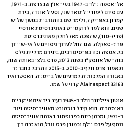
אלן אספה נולד ב-1947 בעיר אז'ן שבצרפת. ב-1971, 
עם סיום לימודיו לתואר שני, נסע ליאונדה, בירת 
קמרון באפריקה, ולימד שם בהתנדבות במשך שלוש 
שנים. הוא למד לדוקטורט באוניברסיטת אורסיי 
(פריז-סוד), שהפכה מאז לחלק מאוניברסיטת 
פריז-סאקלה. שם החל לערוך ניסויים על אי-שוויון 
בל. אספה זכה בפרסים רבים, ביניהם מדליית נילס 
בוהר של אונסק"ו בשנת 2013, פרס בלצן באותה שנה, 
וכאמור פרס וולף ב-2010. ב-2015 התקבל כחבר זר 
באגודה המלכותית למדעים של בריטניה. האסטרואיד 
33163 Alainaspect קרוי על שמו.
אנטון ציילינגר נולד ב-1945 בעיר ריד אים אינקרייס 
באוסטריה. הוא קיבל דוקטורט מאוניברסיטת וינה 
ב-1971, ומכהן כיום כפרופסור באותה אוניברסיטה. 
נוסף על פרס וולף וכמובן פרס נובל, הוא זכה בין 