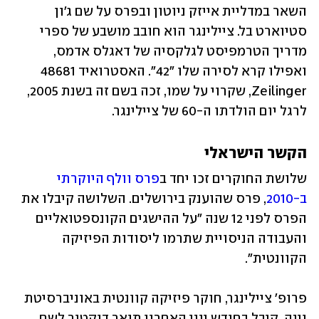
השאר במדליית אייזק ניוטון ובפרס על שם ג'ון 
סטיוארט בל. ציילינגר הוא חובב מושבע של ספרי 
מדריך הטרמפיסט לגלקסיה של דאגלס אדמס, 
ואפילו קרא לסירה שלו "42". האסטרואיד 48681 
Zeilinger, שקרוי על שמו, זכה בשם זה בשנת 2005, 
לרגל יום הולדתו ה-60 של ציילינגר.
הקשר הישראלי
שלושת החוקרים זכו יחד ב
פרס וולף היוקרתי 
ב-2010
, פרס שהוענק בירושלים. השלושה קיבלו את 
הפרס לפני 12 שנה "על ההישגים הקונספטואליים 
והעבודה הניסויית שתרמו ליסודות הפיזיקה 
הקוונטית".
פרופ' ציילינגר, חוקר פיזיקה קוונטית באוניברסיטת 
וינה, קיבל בחודש יוני האחרון תואר דוקטור לשם 