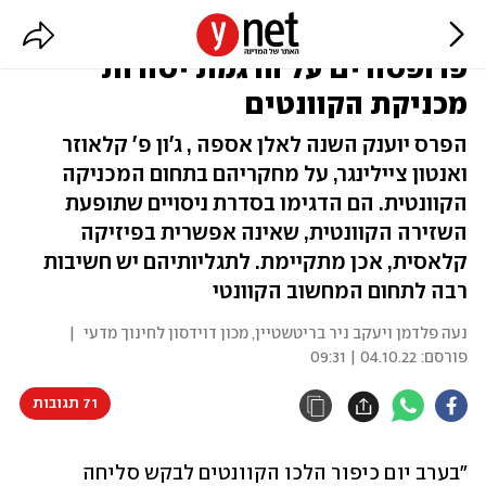
פרס נובל בפיזיקה יוענק ל-3
פרופסורים על הדגמת יסודות
מכניקת הקוונטים
הפרס יוענק השנה לאלן אספה , ג'ון פ' קלאוזר
ואנטון ציילינגר, על מחקריהם בתחום המכניקה
הקוונטית. הם הדגימו בסדרת ניסויים שתופעת
השזירה הקוונטית, שאינה אפשרית בפיזיקה
קלאסית, אכן מתקיימת. לתגליותיהם יש חשיבות
רבה לתחום המחשוב הקוונטי
נעה פלדמן ויעקב ניר בריטשטיין, מכון דוידסון לחינוך מדעי
|
פורסם:
04.10.22 | 09:31
71 תגובות
"בערב יום כיפור הלכו הקוונטים לבקש סליחה 