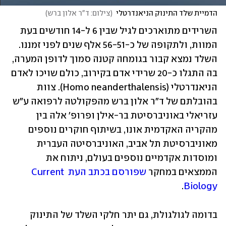
הדמיית שלד התינוק הניאנדרטלי
(
צילום: ד"ר אלון ברש
)
השרידים מתוארכים לגיל שבין 6 ל-14 חודשים בעת 
המוות, ולתקופה של כ-56-51 אלף שנים לפני זמננו. 
השלד נמצא קבור בגומחה קטנה סמוך לדופן המערה, 
בה התגלו כ-20 שרידי אדם בקירוב, כולם שויכו לאדם 
הניאנדרטלי (Homo neanderthalensis). צוות 
בהובלתם של ד"ר אלון ברש מהפקולטה לרפואה ע"ש 
עזריאלי באוניברסיטת בר-אילן ופרופ' אלה בין 
מהקריה האקדמית אונו, בשיתוף חוקרים נוספים 
מאוניברסיטת תל אביב, האוניברסיטה העברית 
ומוסדות אקדמיים נוספים בעולם, ניתוח את 
הממצאים במחקר 
שפורסם בכתב העת Current 
.
Biology
בדומה לגולגולת, גם יתר חלקי השלד של התינוק 