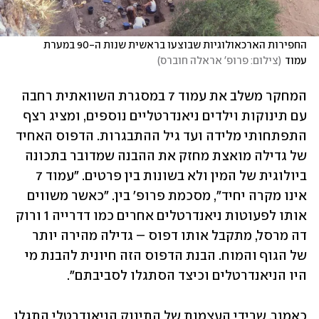
החפירות הארכאולוגיות שבוצעו בראשית שנות ה-90 במערת 
עמוד
(
צילום: פרופ' אראלה חוברס
)
המחקר משלב את עמוד 7 במסגרת השוואתית רחבה 
עם תינוקות וילדים ניאנדרטליים נוספים, ומציג רצף 
התפתחותי מלידה ועד גיל ההתבגרות. הדפוס האחיד 
של גדילה מואצת מחזק את ההבנה שמדובר בתכונה 
ביולוגית של המין ולא בשונות בין פרטים. "עמוד 7 
אינו מקרה יחיד", מסכמת פרופ' בין. "כאשר משווים 
אותו לפעוטות ניאנדרטלים אחרים כמו דדרייה 1 ורוק 
דה מרסל, מתקבל אותו דפוס – גדילה מהירה יותר 
של הגוף והמוח. הבנת הדפוס הזה חיונית להבנת מי 
היו הניאנדרטלים וכיצד הסתגלו לסביבתם".
כאמור, שרידי העצמות של התינוק הניאנדרטלי התגלו 