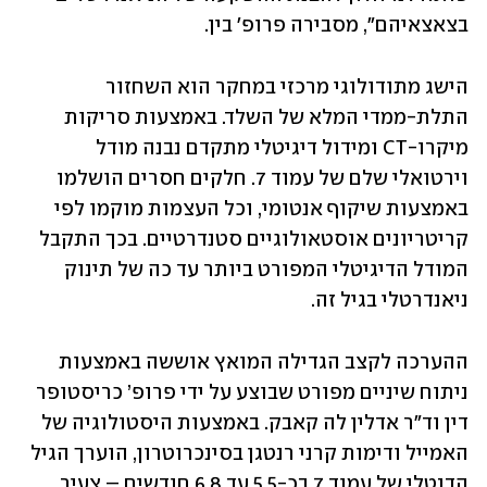
בצאצאיהם", מסבירה פרופ' בין.
הישג מתודולוגי מרכזי במחקר הוא השחזור 
התלת-ממדי המלא של השלד. באמצעות סריקות 
מיקרו-CT ומידול דיגיטלי מתקדם נבנה מודל 
וירטואלי שלם של עמוד 7. חלקים חסרים הושלמו 
באמצעות שיקוף אנטומי, וכל העצמות מוקמו לפי 
קריטריונים אוסטאולוגיים סטנדרטיים. בכך התקבל 
המודל הדיגיטלי המפורט ביותר עד כה של תינוק 
ניאנדרטלי בגיל זה.
ההערכה לקצב הגדילה המואץ אוששה באמצעות 
ניתוח שיניים מפורט שבוצע על ידי פרופ’ כריסטופר 
דין וד"ר אדלין לה קאבק. באמצעות היסטולוגיה של 
האמייל ודימות קרני רנטגן בסינכרוטרון, הוערך הגיל 
הדנטלי של עמוד 7 בכ-5.5 עד 6.8 חודשים – צעיר 