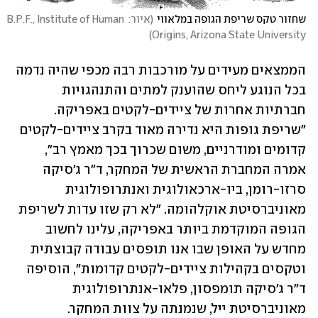
שחזור טקס שריפת הגופה במלאווי
(
איור: B.P.F., Institute of Human 
)
Origins, Arizona State University
הממצאים מעידים על מורכבות רבה מכפי שהיה נדמה 
בכל הנוגע ליחס שהוענק למתים והתנהגויות 
חברתיות אחרות של ציידים-לקטים באפריקה. 
"שריפת גופות היא נדירה מאוד בקרב ציידים-לקטים 
קדומים ומודרניים, משום שכרוך בכך מאמץ רב", 
אמרה המחברת הראשית של המחקר, ד"ר ג'סיקה 
סרזו-רומן, ביו-ארכאולוגית ואנתרופולוגית 
מאוניברסיטת אוקלהומה. "לא רק שזו עדות לשריפת 
הגופה המוקדמת ביותר באפריקה, עלינו לחשוב 
מחדש על האופן שבו אנו תופסים עבודה קבוצתית 
וטקסים בקהילות ציידים-לקטים קדומות", הוסיפה 
ד"ר ג'סיקה תומפסון, פלאו-אנתרופולוגית 
מאוניברסיטת ייל, שנמנתה על צוות המחקר.