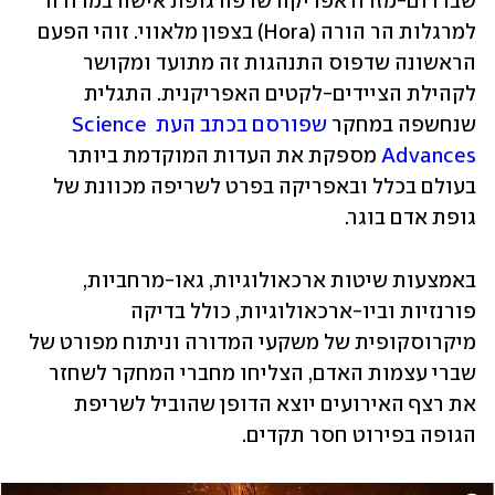
שבדרום-מזרח אפריקה שרפה גופת אישה במדורה 
למרגלות הר הורה (Hora) בצפון מלאווי. זוהי הפעם 
הראשונה שדפוס התנהגות זה מתועד ומקושר 
לקהילת הציידים-לקטים האפריקנית. התגלית 
שנחשפה במחקר 
שפורסם בכתב העת Science 
Advances
 מספקת את העדות המוקדמת ביותר 
בעולם בכלל ובאפריקה בפרט לשריפה מכוונת של 
גופת אדם בוגר.
באמצעות שיטות ארכאולוגיות, גאו-מרחביות, 
פורנזיות וביו-ארכאולוגיות, כולל בדיקה 
מיקרוסקופית של משקעי המדורה וניתוח מפורט של 
שברי עצמות האדם, הצליחו מחברי המחקר לשחזר 
את רצף האירועים יוצא הדופן שהוביל לשריפת 
הגופה בפירוט חסר תקדים.