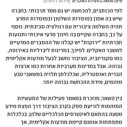
מיצג מחאה בוועידת האקלים
(
צילום: רויטרס
)
לפי הכותבים, להכחשה יש גם ממד תרבותי. בחברה 
שיש בה אמון במוסדות השלטון ובמוסדות המדע 
תהיה השלמה ציבורית עם רגולציה סביבתית. נוסף 
על כך, בחברה שקיים בה חינוך מדעי איכותי ותנועות 
חברתיות "ירוקות" יש קבלה של ההסברים המדעיים 
למשבר האקלים. לפיכך, במדינות ליברליות באירופה, 
כמו סקנדינביה, הציבור נחשב לבעל מודעות אקלימית 
גבוהה. אבל במדינות מערביות אחרות כמו ארצות 
הברית ואוסטרליה, שכלכלתן תלויה במשאבי טבע 
מזהמים, מידת ההכחשה גבוהה יותר. 
בין השאר, מוזכרת במאמר פעילות של התעשיות 
המזהמות לזריעת ספק בקרב הציבור דרך הפצת מידע 
מטעה בהתאם לאינטרסים הכלכליים שלהן. בכלכלות 
מתפתחות אומנם קיימת מודעות אקלימית, אך 