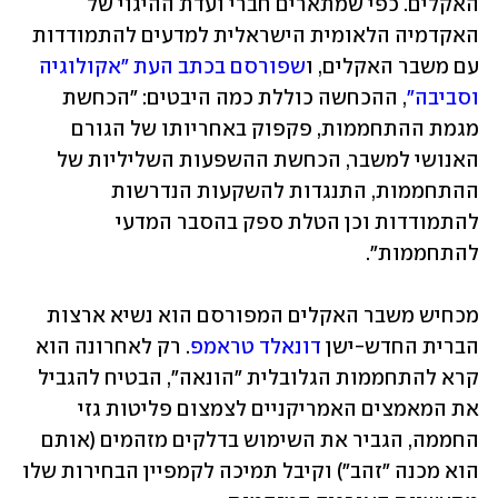
האקלים. כפי שמתארים חברי ועדת ההיגוי של 
האקדמיה הלאומית הישראלית למדעים להתמודדות 
עם משבר האקלים, ו
שפורסם בכתב העת "אקולוגיה 
וסביבה"
, ההכחשה כוללת כמה היבטים: "הכחשת 
מגמת ההתחממות, פקפוק באחריותו של הגורם 
האנושי למשבר, הכחשת ההשפעות השליליות של 
ההתחממות, התנגדות להשקעות הנדרשות 
להתמודדות וכן הטלת ספק בהסבר המדעי 
להתחממות".
מכחיש משבר האקלים המפורסם הוא נשיא ארצות 
הברית החדש-ישן 
דונאלד טראמפ
. רק לאחרונה הוא 
קרא להתחממות הגלובלית "הונאה", הבטיח להגביל 
את המאמצים האמריקניים לצמצום פליטות גזי 
החממה, הגביר את השימוש בדלקים מזהמים (אותם 
הוא מכנה "זהב") וקיבל תמיכה לקמפיין הבחירות שלו 