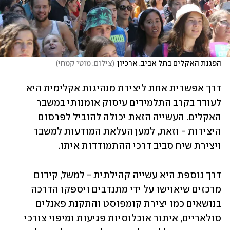
הפגנת האקלים בתל אביב. ארכיון
(
צילום: מוטי קמחי
)
דרך אפשרית אחת ליצירת מנהיגות אקלימית היא 
לעודד בקרב התלמידים עיסוק אומנותי במשבר 
האקלים. העשייה הזאת יכולה להוביל לפרסום 
היצירות - וזאת, למען העלאת המודעות למשבר 
ויצירת שיח סביב דרכי ההתמודדות איתו.
דרך נוספת היא עשייה קהילתית - למשל, קידום 
מרכזים שיאוישו על ידי מתנדבים ויספקו הדרכה 
בנושאים כמו יצירת קומפוסט והתקנת פאנלים 
סולאריים, איתור אוכלוסיות פגיעות ומיפוי צורכי 