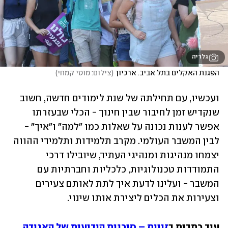
גלריה
הפגנת האקלים בתל אביב. ארכיון
(
צילום: מוטי קמחי
)
ועכשיו, עם תחילתה של שנת לימודים חדשה, חשוב 
שנקדיש זמן לחיבור שבין חינוך - הכלי שבעזרתו 
אפשר לענות נכונה על שאלות כמו "למה" ו"איך" - 
לבין המשבר העולמי. מקרב תלמידות ותלמידי ההווה 
יצמחו מנהיגות ומנהיגי העתיד, שיובילו דרכי 
התמודדות טכנולוגיות, כלכליות וחברתיות עם 
המשבר - ועלינו לדעת איך לתת לאותם צעירים 
וצעירות את הכלים ליצירת אותו שינוי.
עוד כתבות ב
זווית – סוכנות הידיעות של האגודה 