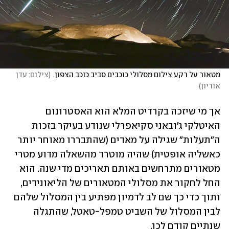
מטאור על רקע צילום מסלולי כוכבים סביב כוכב הצפון.
(
צילום: עדן 
אוריון
)
אך מי שיזכה בקרדיט המלא הוא האסטרונום 
האיטלקי ג'ובאני סקיאפרלי שנודע בעיקר בזכות 
ה"תעלות" שגילה על מאדים (שהתבררו מאוחר יותר 
כאשליה אופטית) שהיה מוטרד מהשאלה מדוע מטרי 
מטאורים מתרחשים באותם תאריכים מדי שנה. הוא 
החל לחקור את מסלולי המטאורים של הליאונידים, 
ותוך כדי כך שם לב לדמיון מפתיע בין המסלול שלהם 
לבין המסלול של השביט טמפל-טאטל, שהתגלה 
שנתיים קודם לכן.