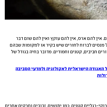
"לא, אין שום סיבה לחשוש מהעקרבישאים. אין להם ארס, אין להם עוקץ ואין להם שום דבר 
מסוכן. אם הם רואים אותנו, הם בדרך כלל מנסים לברוח לחורים שיש בקיר או למקומות שבהם 
הם יכולים להתחבא. העקרבישאים הם יצורים חביבים, קטנים וחמודים. מדובר בחיה בגודל של 
ל האגודה הישראלית לאקולוגיה ולמדעי הסביבה
ולות
"העקרבישאים הם טורפים חשובים של פרוקי-רגליים קטנים, כמו יתושים, זבובים וחרקים אחרים 