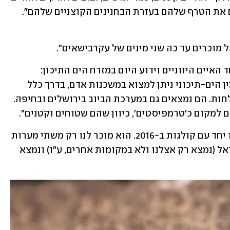
את הטרף שלהם בעזרת הבחנינים הקוצניים שלהם". 
 מוכרים עד כה שני מינים של עקרבישאים".
"העקרביש הים-תיכוני תואר במקור מאחד האיים היווניים וידוע היום במזרח הים התיכון: 
טורקיה, יוון, ישראל, ירדן ומצרים. את המין הים-תיכוני ניתן למצוא במשכנות אדם, בדרך כלל 
בחדרים לחים וחשוכים, בשירותים ובמקלחות. הם נמצאים גם במערכת הביוב בירושלים ובחיפה. 
מקום כ'טרמפיסטים', כיוון שהם שטוחים וקטנים".
"את המין השני, העקרביש העיוור, תיארנו יחד עם קולגות ב-2016. הוא מוכר לנו רק משתי מערות 
קטנות בגליל, ולכן הוא נחשב אנדמי לישראל (נמצא רק אצלנו ולא במקומות אחרים, ע"ו) ונמצא 