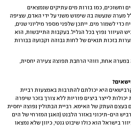
"העקרבישאים אוהבים מאוד מקומות לחים וחשוכים, כמו בורות מים עתיקים שנמצאים 
בחורבות. בורות המים האלה הם בדרך כלל מערה שנעשה בה שימוש משני על ידי האדם, שציפה 
את קירות המערה מבפנים במין גבס או טיח כדי לשמור מים. ייתכן שלפני מספר מיליוני שנים, 
כשהאקלים כאן היה לח יותר, היה העקרביש העיוור נפוץ בכל הגליל. בעקבות התייבשות, הוא 
נשאר כרליקט (שריד) ששרד רק בשתי המערות בזכות תנאים של לחות גבוהה וקבועה בבורות 
"לפי היפותזה אחרת, ייתכן שהמקור הוא במערה אחת, וזוהי הרחבת תפוצה צעירה יחסית, 
ישאים?
"אחת התכונות המרתקות ביותר של העקרבישאים היא יכולתם להתרבות באמצעות רביית 
בתולין (פרטנוגנזה). זהו מצב שבו הנקבות יכולות לייצר ביצים פוריות ללא צורך בזכר שיפרה 
אותן כדי שיתפתחו עוברים. הצאצאים הם בעצם העתק של האימא. רביית הבתולין נפוצה יחסית 
בסדרה הזאת. במרבית התפוצה של העקרביש הים-תיכוני באזור הלבנט (האגן המזרחי של הים 
התיכון) אין זכרים, יש רק נקבות. המין העיוור בישראל הוא כולו שיבוט גנטי, כיוון שלא נמצאו 