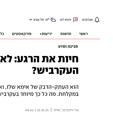
מבזקים
דווחו לנו
°
31
תל אביב
ראשי
חדשות
ידיעות+
פודקאסטים
כל
סביבה ומדע
חיות את הרגע: לא 
העקרביש?
הוא העתק-הדבק של אימא שלו, וא
במקלחת. מה כל כך מיוחד בעקרביש
|
עדי ויינברגר, זווית
25.10.25 | 04:42