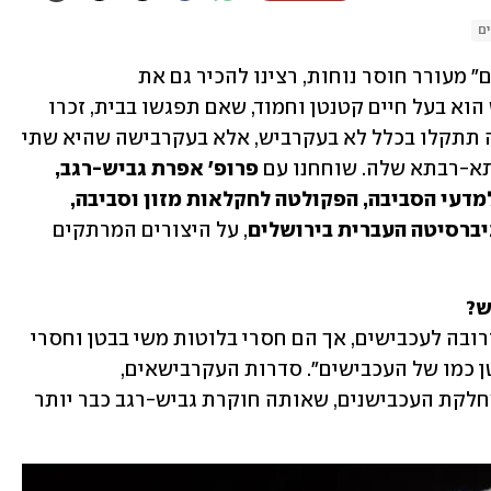
ים
למי שמשמע המילים "עקרבים" ו"עכבישים" מעורר חוסר נוחות, רצינו להכיר גם את 
ה"עקרבישאים". אבל אל דאגה, העקרביש הוא בעל חיים קטנטן וחמוד, שאם תפגשו בבית, זכרו 
שהוא אוכל יתושים. חוץ מזה, ככל הנראה תתקלו בכלל לא בעקרביש, אלא בעקרבישה שהיא שתי 
תא-רבתא שלה. שוחחנו עם
 פרופ' אפרת גביש-רגב, 
חוקרת במחלקה לאנטומולוגיה, המכון למדעי הסביבה, הפקולטה לחקלאות מזון וסביבה, 
יברסיטה העברית בירושלים
, על היצורים המרתקים 
ש?
"לא זה ולא זה. העקרבישאים הם סדרה קרובה לעכבישים, אך הם חסרי בלוטות משי בבטן וחסרי 
ארס. יש להם מבנה גוף של ראש-חזה ובטן כמו של העכבישים". סדרות העקרבישאים, 
העכבישאים והעקרבאים נמצאות תחת מחלקת העכבישנים, שאותה חוקרת גביש-רגב כבר יותר 