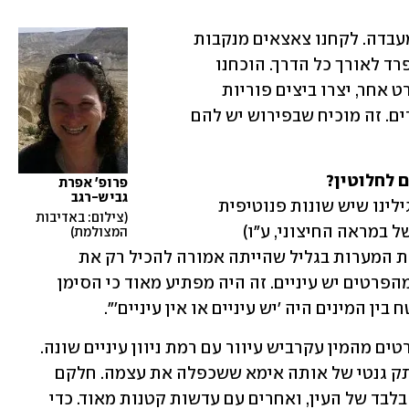
"כדי לבדוק זאת, גידלנו נקבות בוגרות במעבדה. לקחנו צאצאים מנקבות 
שהתרבו, הפרדנו אותם וגידלנו אותם בנפרד לאורך כל הדרך. הוכחנו 
שבצורה הזאת הנקבות, שלא פגשו אף פרט אחר, יצרו ביצים פוריות 
שהתפתחו גם לעוברים וגם לפרטים צעירים. זה מוכיח שבפירוש יש להם 
ם לחלוטין?
פרופ' אפרת 
גביש-רגב
"למרות רביית הבתולין והזהות הגנטית, גילינו שיש שונות פנוטיפית 
צילום: באדיבות 
(הבדלים בתכונות שבאות לידי ביטוי, למשל במראה החיצוני, ע"ו) 
המצולמת
באוכלוסיות, אפילו באותה המערה. מאחת המערות בגליל שהייתה אמורה להכיל רק את 
העקרביש העיוור, פתאום גילינו שלחלק מהפרטים יש עיניים. זה היה מפתיע מאוד כי הסימן 
ין המינים היה 'יש עיניים או אין עיניים'".
"בבדיקות מולקולריות (גנטיות) מצאנו פרטים מהמין עקרביש עיוור עם רמת ניוון עיניים שונה. 
מדובר בפרטים באותה המערה, שהם העתק גנטי של אותה אימא ששכפלה את עצמה. חלקם 
עיוורים לגמרי, חלק מהם עם מבנה פנימי בלבד של העין, ואחרים עם עדשות קטנות מאוד. כדי 