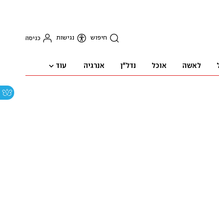
חיפוש
נגישות
כניסה
עוד
לאשה
אוכל
נדל"ן
אנרגיה