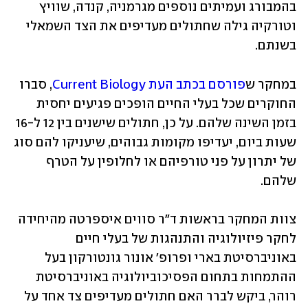
בהמבורג ועמיתים נוספים מגרמניה, קנדה, שוויץ 
וטורקיה גילה שחתולים מעדיפים את הצד השמאלי 
בשנתם. 
במחקר ש
פורסם בכתב העת Current Biology
, סברו 
החוקרים שכל בעלי החיים הופכים פגיעים יחסית 
בזמן השינה שלהם. על כן, חתולים שישנים בין 12 ל-16 
שעות ביום, יעדיפו מקומות גבוהים, שיעניקו להם סוג 
של יתרון על פני טורפיהם או לחלופין על הטרף 
שלהם.
צוות המחקר בראשות ד"ר סווים איספרטה מהיחידה 
לחקר פיזיולוגיה והתנהגות של בעלי חיים 
באוניברסיטת בארי ופרופ' אונור גונטורקון בעל 
ההתמחות בתחום הפסיכוביולוגיה באוניברסיטת 
רוהר, ביקש לברר האם חתולים מעדיפים צד אחד על 