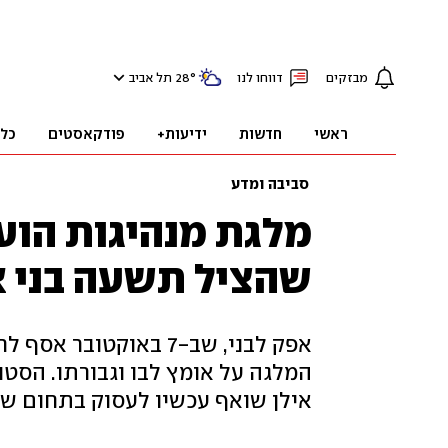
מבזקים
דווחו לנו
°
28
תל אביב
ראשי
חדשות
ידיעות+
פודקאסטים
כל
סביבה ומדע
מלגת מנהיגות הוע
שהציל תשעה בני א
אפק לבני, שב-7 באוקט
אילן שואף עכשיו לעסוק בתחום ש