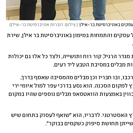
(
 צילום: דוברות אוניברסיטת בר-אילן
)
לבני, שלומד שלומד במסלול MBA במנהל עסקים והתמחות במימון באוניברסיטת בר אילן, שירת 
הסטודנט גילה אומץ לב רב וגבורה יוצאת מגדר הרגיל, קור רוח ותושייה, ולצד כל אלו גם יכולות 
ות מבלים במסיבת הטבע ליד רעים.
לבני, בליוויו הטלפוני של אביו, ניווט את רכבו, ובו חבריו וכן מבלים מהמסיבה שאסף בדרך, 
שנמלטו רגלית מאימת המחבלים, אל מחוץ למקום הסכנה. הוא נסע בדרכי עפר למול איומי ירי 
בלתי פוסק ומטחי טילים. בנוסף סייע והכווין באמצעות הוואטסאפ מבלים נוספים שהיו במקום 
לבני עוסק בשנים האחרונות בתחום היעוץ האסטרטגי. לדבריו, הוא "שואף לעסוק בתחום שיש 
ייתן תחושת סיפוק כשקמים בבוקר".