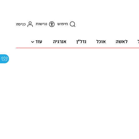
חיפוש
נגישות
כניסה
עוד
לאשה
אוכל
נדל"ן
אנרגיה