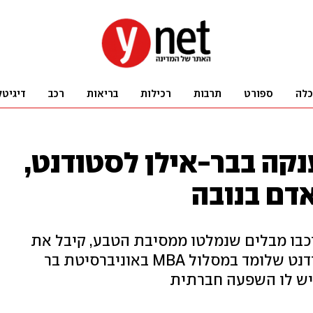
כלה
ספורט
תרבות
רכילות
בריאות
רכב
דיגיטל
נקה בבר-אילן לסטודנט,
דם בנובה
ובר אסף לרכבו מבלים שנמלטו ממסיבת הטבע, קיבל את
המלגה על אומץ לבו וגבורתו. הסטודנט שלומד במסלול MBA באוניברסיטת בר
יש לו השפעה חברתית