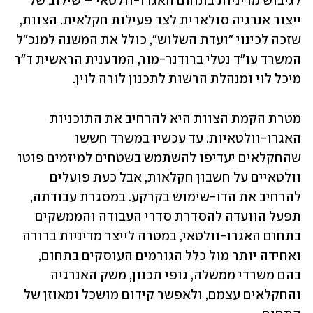
לגיבוש מדיניות בתחום האגרו-וולטאי – שילוב של 
ייצור אנרגיה סולארית לצד פעילות חקלאית. הצוות, 
שזכה לכינוי "ועדת השלוש", כולל את המשנה למנכ"ל 
המשרד עו"ד נטלי ברודנר-מור, המדענית הראשית ד"ר 
מיכל לוי ומנהלת הרשות לתכנון לורה לוין. 
מטרת הקמת הצוות היא להרחיב את התוכניות 
האגרו-וולטאיות. עד עכשיו במשרד חששו 
שהחקלאים יעדיפו להשתמש בשטחים למיזמים פוטו 
וולטאיים על חשבון חקלאות, אבל כעת פועלים 
להרחיב את הדו-שימוש בקרקע. במסגרת עבודתה, 
תפעל הוועדה להסדרת סדרי העבודה והממשקים 
בתחום האגרו-וולטאי, במטרה לייצר מדיניות ברורה 
ואחידה יותר מול כלל הגורמים העוסקים בתחום, 
בהם משרדי ממשלה, גופי תכנון, משק האנרגיה 
והחקלאים עצמם, ולאפשר קידום מושכל ומאוזן של 