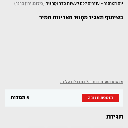
יום המחזור - עוזרים לכם לעשות סדר ומִחְזוּר
(
צילום: ירון ברנר
)
בשיתוף תאגיד מִחְזוּר האריזות תמיר
מצאתם טעות בכתבה? כתבו לנו על זה
5 תגובות
הוספת תגובה
תגיות