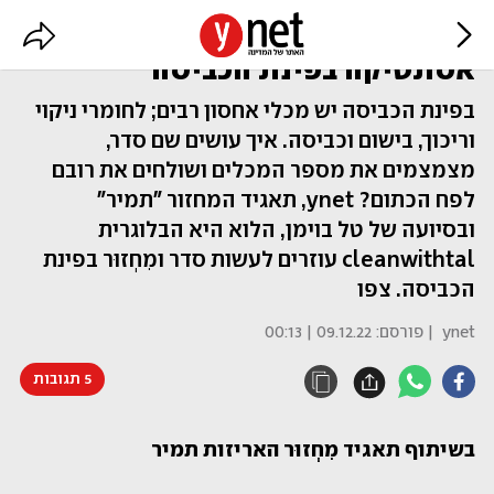
מסדרים וממחזרים – והפעם
אסתטיקה בפינת הכביסה
בפינת הכביסה יש מכלי אחסון רבים; לחומרי ניקוי
וריכוך, בישום וכביסה. איך עושים שם סדר,
מצמצמים את מספר המכלים ושולחים את רובם
לפח הכתום? ynet, תאגיד המחזור "תמיר"
ובסיועה של טל בוימן, הלוא היא הבלוגרית
cleanwithtal עוזרים לעשות סדר ומִחְזוּר בפינת
הכביסה. צפו
ynet
| פורסם:
09.12.22 | 00:13
5 תגובות
בשיתוף תאגיד מִחְזוּר האריזות תמיר