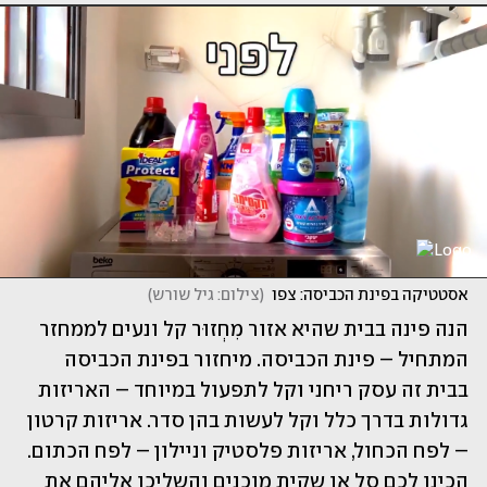
אסטטיקה בפינת הכביסה: צפו
(
צילום: גיל שורש
)
הנה פינה בבית שהיא אזור מִחְזוּר קל ונעים לממחזר 
המתחיל – פינת הכביסה. מיחזור בפינת הכביסה 
בבית זה עסק ריחני וקל לתפעול במיוחד – האריזות 
גדולות בדרך כלל וקל לעשות בהן סדר. אריזות קרטון 
– לפח הכחול, אריזות פלסטיק וניילון – לפח הכתום. 
הכינו לכם סל או שקית מוכנים והשליכו אליהם את 