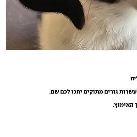
ה  
 האימוץ.