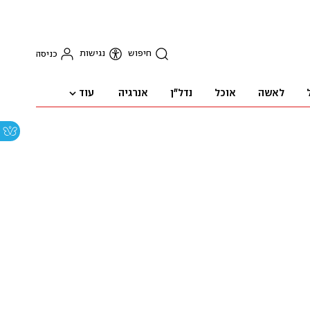
חיפוש
נגישות
כניסה
עוד
לאשה
אוכל
נדל"ן
אנרגיה