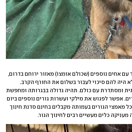
המתוקה. היא ניצלה יחד עם אחים נוספים (שכולם אומצו) מאזור ירוחם בדרום, 
שם הם חיו בתנאים קשים בשטח פתוח ולא היה להם סיכוי לעבור בשלום את החורף הקרב. 
מילקי בת כחודשיים וחצי, מתוקה, חברותית ומסתדרת עם כולם. תהיה גדולה בבגרותה ומחפשת 
בית אוהב שישקיע בחינוך כיאה לכל הגורים. אפשר לפגוש את מילקי ועשרות גורים נוספים ביום 
האימוץ הגדול בהרצליה בשבת הקרובה. כל מאמצי הגורים בעמותה מקבלים בחינם סדנת חינוך 
 מעניקה כלים מעשיים רבים לחינוך הגור. 