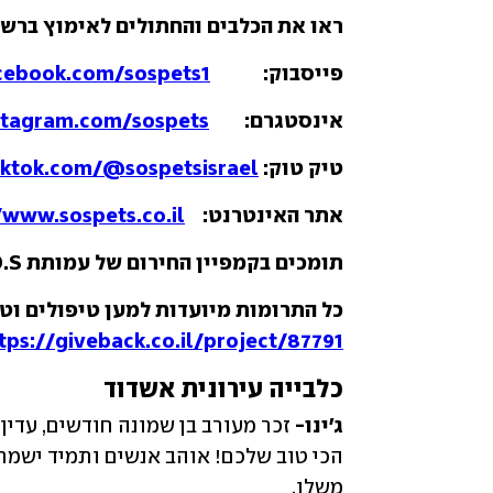
ראו את הכלבים והחתולים לאימוץ ברש
פייסבוק:            
cebook.com/sospets1/
אינסטגרם:        
stagram.com/sospets/
טיק טוק: 
iktok.com/@sospetsisrael
אתר האינטרנט:    
/www.sospets.co.il/
תומכים בקמפיין החירום של עמותת S.O.S חיות ועוזרים לנו להציל חיים. 
כל התרומות מיועדות למען טיפולים וטרינ
tps://giveback.co.il/project/87791
כלבייה עירונית אשדוד
ג׳ינו-
משלו.