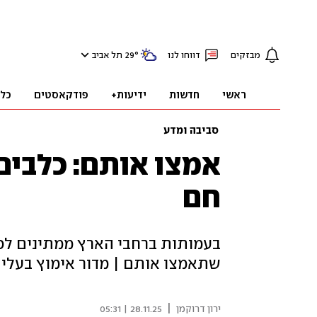
מבזקים
דווחו לנו
°
29
תל אביב
ראשי
חדשות
ידיעות+
פודקאסטים
כל
סביבה ומדע
אמצו אותם: כלבים
חם
בעמותות ברחבי הארץ ממתינים לכם
שתאמצו אותם | מדור אימוץ בעלי החי
|
ירון דרוקמן
28.11.25 | 05:31