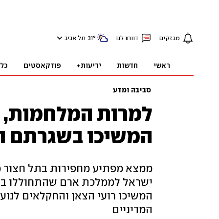
מבזקים
דווחו לנו
°
31
תל אביב
ראשי
חדשות
ידיעות+
פודקאסטים
כל
סביבה ומדע
למרות המלחמות, ר
המשיכו בשגרתם ו
ממצא מפתיע מחפירות בתל חצור מג
המשיכו רועי הצאן והחקלאים לנוע
המדיניים