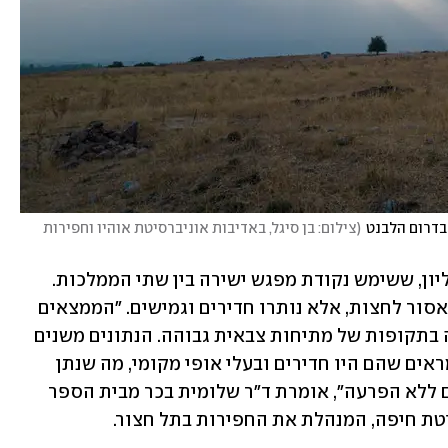
בדרום הלבנט
(
צילום: בן סיגל, באדיבות אוניברסיטת אוהיו וחפירות 
המחקר נערך באתר תל חצור שבגליל העליון, ששימש נקודת מפגש ישירה בין שתי הממלכות. 
הגבולות המדיניים לא נתפסו כמחסום שאסור לחצות, אלא נותרו חדירים וגמישים. "הממצאים 
שלנו מראים שתנועת העדרים לא הוגבלה בתקופות של מתיחות צבאית גבוהה. הנתונים משנים 
את מה שחשבנו על הגבולות הקדומים ומראים שהם היו חדירים ובעלי אופי מקומי, מה שנתן 
לאנשים הפשוטים להמשיך בשגרת חייהם ללא הפרעה", אומרת ד"ר שלומית בכר מבית הספר 
יטת חיפה, המנהלת את החפירות בתל חצור.