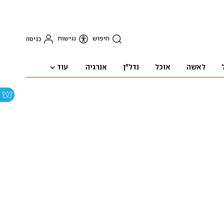
חיפוש
נגישות
כניסה
עוד
לאשה
אוכל
נדל"ן
אנרגיה