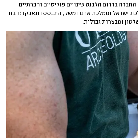
בין המאות ה-10 ל-8 לפני הספירה עברה החברה בדרום הלבנט שינויים פוליטיים וחברתיים 
גדולים. ממלכות טריטוריאליות, כמו ממלכת ישראל וממלכת ארם דמשק, התבססו ונאבקו זו בזו 
לטון ומבצרות גבולות.