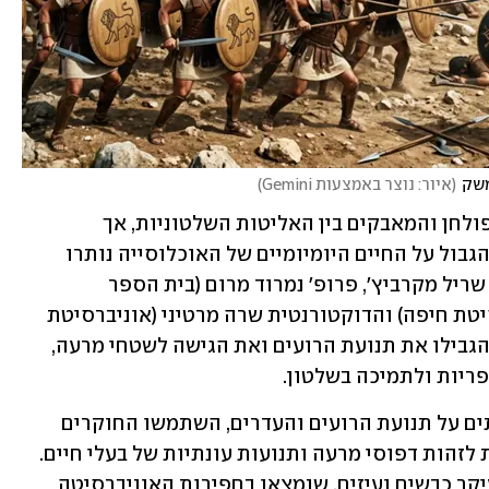
משק
(
איור: נוצר באמצעות Gemini
)
מחקרים רבים בחנו את תפקוד הערים, הפולחן והמאבקים בין האליטות השלטוניות, אך 
ההשפעות הישירות של העימותים וקווי הגבול על החיים היומיומיים של האוכלוסייה נותרו 
עלומות. ד"ר בכר, ועמיתיה למחקר פרופ' שריל מקרביץ', פרופ' נמרוד מרום (בית הספר 
לארכיאולוגיה ותרבויות ימיות באוניברסיטת חיפה) והדוקטורנטית שרה מרטיני (אוניברסיטת 
ייל), בדקו האם קווי הגבול בין הממלכות הגבילו את תנועת הרועים ואת הגישה לשטחי מרעה, 
ריות ולתמיכה בשלטון.
כדי לבדוק את השפעת הגבולות והעימותים על תנועת הרועים והעדרים, השתמשו החוקרים 
בשיטות אנליטיות מתקדמות שמאפשרות לזהות דפוסי מרעה ותנועות עונתיות של בעלי חיים. 
הם אספו וניתחו שיניים של עדרי צאן, בעיקר כבשים ועיזים, שנמצאו בחפירות האוניברסיטה 