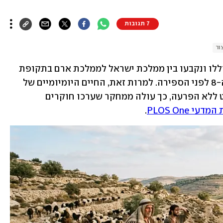
7 תגובות
ור
עימותים צבאיים ושינויים בגבולות התחוללו ונקבעו בין ממלכת ישראל לממלכת ארם בתקופת 
הברזל ב', החל מהמאה ה-10 ועד המאה ה-8 לפני הספירה. למרות זאת, החיים היומיומיים של 
רועי הצאן והחקלאים באזור נמשכו כמעט ללא הפרעה, כך עולה ממחקר שערכו חוקרים 
 PLOS One
.