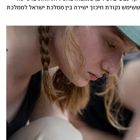
העברית בתל חצור שבעמק החולה, אזור ששימש נקודת חיכוך ישירה בין ממלכת ישראל לממלכת 