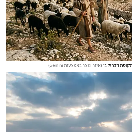
קופת הברזל ב'
(
איור: נוצר באמצעות Gemini
)