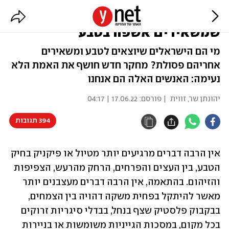
מחקר חושף: אלו הישראלים
שמשאירים אשפה בטבע
מי הם הישראלים שיוצאים לטבע ומשאירים
אחריהם פסולת? מחקר חדש חושף את האמת הלא
נעימה: האנשים האלה הם אנחנו
יהונתן שר, זווית
| פורסם:
17.06.22 | 04:17
394 תגובות
אין הרבה דברים מרגיעים יותר מטיול או פיקניק בחיק 
הטבע, בין העצים והפרחים, הרחק מהרעש, הצפיפות 
והזיהום. בהתאמה, אין הרבה דברים מעצבנים יותר 
מאשר להיתקל בפחית משקה דהויה בין הצמחים, 
בבקבוק פלסטיק שצף בנחל, בבדלי סיגריות זרוקים 
בכל מקום, במסכות הגייניות משומשות או בניירות 