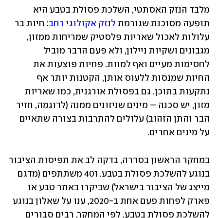
מלבד הנזק האסתטי, השלכת פסולת בטבע היא 
תופעה מסוכנת שגורמת 
לנזק אקולוגי רחב
: חיות בר 
עלולות לאכול שאריות פלסטיק שמריחות ממזון, 
מגבונים ושקיות ניילון, ולא פעם הדבר מוביל 
לחסימות מעיים ואף למוות. פחיות פוצעות את 
החיות שמנסות ללעוס אותן, הקטנות יותר אף 
נתקעות בתוכן. גם בפסולת אורגנית, כמו שאריות 
מזון, יש סכנה – מינים שניזונים ממנה (לדוגמה, חזיר 
הבר והתן הזהוב) עלולים להתרבות בצורה שתאיים 
על מינים אחרים.   
במחקר הראשון בסדרה, בדקה לב את תפיסות הציבור 
בנוגע להשלכת פסולת בטבע. 401 משתתפים (מדגם 
מייצג של הציבור בישראל) שביקרו באתר טבע או 
פארק לפחות פעם אחת ב-2020, ענו על שאלון בנוגע 
להשלכת פסולת בטבע. לפי המחקר, רבים סבורים 