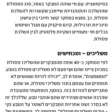
בסיטואציה: עם מי שוהה המבקר באתר, סוג הפסולת 
שהושלכה והתנהגויות שייתכן שקשורות להשלכת 
פסולת. כך, נמצא במחקר קשר חיובי בין עישון 
סיגריות ונרגילות, קיום פיקניק עם מנגל ושימוש 
בכלים חד-פעמיים ושקיות פלסטיק לבין השלכת 
פסולת.
משליכים – ומכחישים
לפי המחקר, כ-40 אחוז מהמבקרים שהשליכו פסולת 
במכוון ציינו שהם אף פעם לא משליכים פסולת בטבע. 
"המשמעות", אומרת לב, "יכולה להיות שאנשים לא 
תופסים את עצמם בתור משליכי פסולת, או שהם 
מתביישים להודות בזה. בנוסף, הופתעתי מהעובדה 
שהרבה אנשים מצהירים שהם אוהבי טבע, שללכלך זה 
לא בסדר ושזו אחריות המבקרים לשמור על הטבע נקי 
- ועדיין משליכים פסולת", מוסיפה לב. המשמעות של 