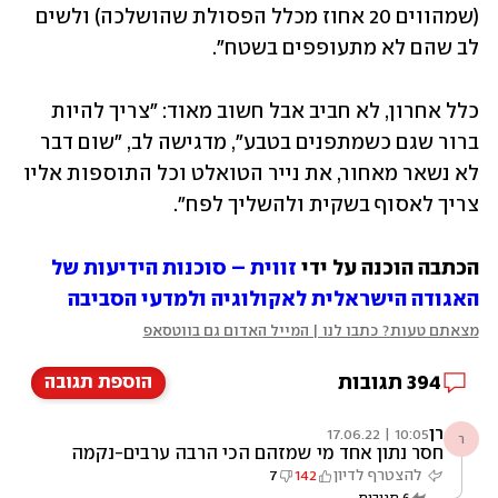
(שמהווים 20 אחוז מכלל הפסולת שהושלכה) ולשים 
לב שהם לא מתעופפים בשטח".
כלל אחרון, לא חביב אבל חשוב מאוד: "צריך להיות 
ברור שגם כשמתפנים בטבע", מדגישה לב, "שום דבר 
לא נשאר מאחור, את נייר הטואלט וכל התוספות אליו 
צריך לאסוף בשקית ולהשליך לפח". 
הכתבה הוכנה על ידי
 זווית – סוכנות הידיעות של 
האגודה הישראלית לאקולוגיה ולמדעי הסביבה
מצאתם טעות? כתבו לנו | המייל האדום גם בווטסאפ
394
תגובות
הוספת תגובה
רן
10:05 | 17.06.22
ר
חסר נתון אחד מי שמזהם הכי הרבה ערבים-נקמה
ביישות הציונית חרדים-חוסר מודעות ערסים- חוסר
להצטרף לדיון
142
7
חינוך לא צריך מחקר בשביל זה