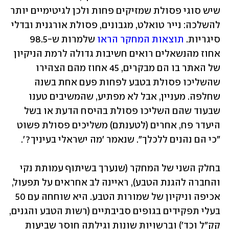
שיש סוגי פסולת שמזיקים פחות ולכן לגיטימיים יותר 
להשלכה: נייר טואלט, מגבונים, פסולת אורגנית ובדלי 
סיגריות. 
תוצאות המחקר הראו
 שלמרות ש-98.5 
אחוז מהנשאלים רואים חשיבות גדולה לרמת הניקיון 
של האתר בו הם מבקרים, 45 אחוז מהם הצהירו 
שהשליכו פסולת בטבע לפחות פעם אחת בשנה 
שחלפה. מעניין, אבל לא מפתיע, שהמשיבים טענו 
שבעוד שהם השליכו פסולת בהיסח הדעת או בשל 
היעדר פח, אחרים (לטענתם) משליכים פסולת פשוט 
"כי הם נהנים ללכלך". שנאמר 'מה ישראלי בעיניך?'.
בחלק השני של המחקר (שנערך בשיתוף עמותת נקי 
והחברה להגנת הטבע), ראיינה לב אחראים על תפעול, 
אכיפה וניקיון של שמורות הטבע. היא שוחחה עם 50 
בעלי תפקידים בגופים סביבתיים (רשות הטבע והגנים, 
קק"ל וכד') וברשויות שונות וגילתה חוסר שביעות 