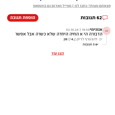
מצאתם טעות? כתבו לנו | המייל האדום גם בווטסאפ
62
תגובות
הוספת תגובה
אנונימי
19:59 | 02.10.24
אנ
הדבורה הי א החיה היחדה שלא כשרה אבל אפשר
לאכול את התוצר שלה בגלל הקיבה שהיא נפרדת
להצטרף לדיון
4
28
ממנה ובגלל זה מותר לאכול דבש לפי היהדות.
5
תגובות
הצג עוד