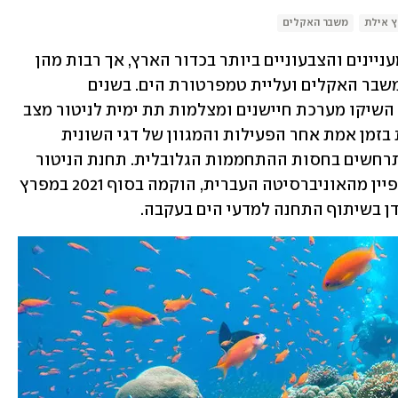
 אילת
משבר האקלים
שוניות אלמוגים הן אחד מבתי הגידול המעניינים והצבעוניים ביותר בכדור הארץ, אך רבות מהן 
סובלות כיום מפגיעות קשות כתוצאה ממשבר האקלים ועליית טמפרטורת הים. בשנים 
האחרונות, חוקרי האוניברסיטה העברית השיקו מערכת חיישנים ומצלמות תת ימית לניטור מצב 
האלמוגים במפרץ אילת. המערכת עוקבת בזמן אמת אחר הפעילות והמגוון של דגי השונית 
והשינויים הביולוגיים של האלמוגים שמתרחשים בחסות ההתחממות הגלובלית. תחנת הניטור 
הראשונה, שפותחה בהובלת פרופ' מעוז פיין מהאוניברסיטה העברית, הוקמה בסוף 2021 במפרץ 
דן בשיתוף התחנה למדעי הים בעקבה.