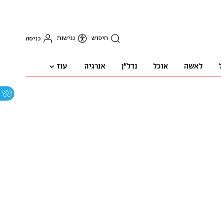
חיפוש
נגישות
כניסה
עוד
לאשה
אוכל
נדל"ן
אנרגיה