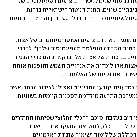
תת-ימית בעומק שישה מטרים. הממשק מורכב מחיישנים לניטור הביצועים הפיזיולוגיים של 
שמונה מושבות אלמוגים ושל משתנים סביבתיים שונים. תחנת הניטור הישראלית בוחנת 
לראשונה בהיסטוריה את תגובות האלמוגים לשינויים סביבתיים בכל רגע נתון והתמודדותם עם 
פרופ' מעוז פיין הסביר: "מערכת החיישנים מתעדת את הביצועים הפוטו-סינתטיים של אצות 
שחיות ברקמות האלמוגים, על ידי מדידת כמות הקרינה הנפלטת מהפיגמנטים שלהן". לדברי 
החוקרים, רוב האלמוגים בוני השונית תלויים בנוכחות של אצות אלו ברקמותיהם כדי להבטיח 
את אספקת האנרגיה לשם גידול ורבייה. אצות אלו לוכדות את אנרגיית השמש והופכות אותה 
הפיתוח החדשני מספק נתונים בזמן אמת למדענים, קובעי המדיניות ואפילו לציבור הרחב, אשר 
ישמשו לא רק למטרות מדעיות, אלא גם כמערכת התרעה מוקדמת לסכנות קיומיות בשוניות 
ד"ר עלי אל-סוואלמי, מנהל התחנה למדעי הים בעקבה, סיכם: "הכלי החלוצי שפיתחו החוקרים 
הישראלים יאפשר למרכז החקר הימי בפרט ולירדן בכלל, לחזק את המעקב אחר בריאות 
כוללת של לימוד ושימור שוניות האלמוגים".