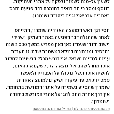
לשעון על-מנת לשמור ולפקח על אתרי העתיקות. 
בנוסף נמסר כי הם רואים בחומרה רבה פגיעה והרס 
באתרים ארכיאולוגיים ביהודה ושומרון.
יוסי דגן, ראש המועצה האזורית שומרון, התייחס 
לאחר שהתגלה דבר הפגיעה באתר העתיק: "שרידי 
יישוב יהודי שעמדו כאן באין מפריע במשך 2,000 שנה 
נהרסים ומנותצים דווקא במשמרת שלנו. זו תעודת 
עניות למדינת ישראל. אני דורש מכלל הרשויות לחקור 
את המחדל שהביא לתוצאה הזו, לשקם את האתר, 
להשית את התשלום כולו על העבריין ולאפשר 
סמכויות אכיפה פיקוח ושיקום למועצה אזורית 
שומרון שתסייע בשמירה על אתרי המורשת בתחומה. 
אין דרך אחרת היום להגן על אתרי המורשת ביהודה 
ושומרון".
מצאתם טעות? כתבו לנו | המייל האדום גם בווטסאפ