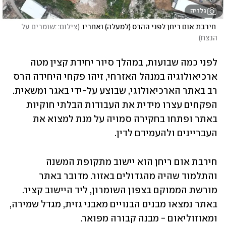
גלריה
 חירבת אום ריחן לפני ההרס (למעלה) ואחריו
(
צילום: :שומרים על 
הנצח
)
לפני כמה שבועות, במהלך סיור יחידת קצין מטה 
ארכיאולוגיה במנהל האזרחי, זיהו פקחי היחידה הרס 
רב באתר הארכיאולוגי, שבוצע על-ידי באגר ומשאית. 
הפקחים עצרו מידית את העבודות הבלתי חוקיות 
באתר ופתחו בחקירה סמויה על מנת למצוא את 
העבריינים ולהעמידם לדין.
חירבת אום ריחן הוא יישוב מתקופת המשנה 
והתלמוד שהיה מהגדולים באזור. מדובר באתר 
מורשת הממוקם בצפון השומרון, ליד היישוב קציר. 
באתר נמצאו מבנים הבנויים מאבני גזית, מגדל שמירה, 
ומאוזוליאום - מבנה קבורה מפואר.