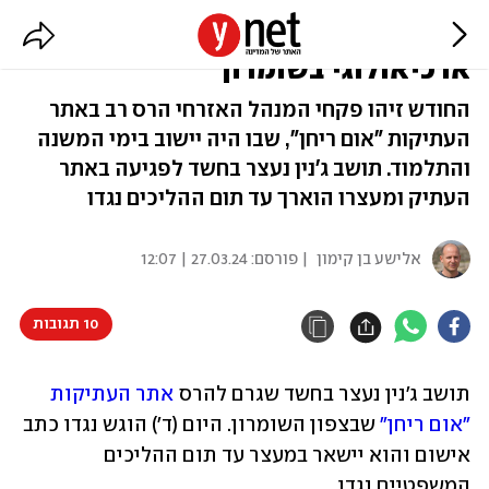
תקדים: פלסטיני הואשם בהרס אתר
ארכיאולוגי בשומרון
החודש זיהו פקחי המנהל האזרחי הרס רב באתר
העתיקות "אום ריחן", שבו היה יישוב בימי המשנה
והתלמוד. תושב ג'נין נעצר בחשד לפגיעה באתר
העתיק ומעצרו הוארך עד תום ההליכים נגדו
אלישע בן קימון
| פורסם:
27.03.24 | 12:07
10 תגובות
תושב ג'נין נעצר בחשד שגרם להרס 
אתר העתיקות 
"אום ריחן"
 שבצפון השומרון. היום (ד') הוגש נגדו כתב 
אישום והוא יישאר במעצר עד תום ההליכים 
המשפטיים נגדו.